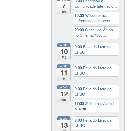
8:00
Recepção à
7
Comunidade Internacio...
sex
10:00
Webpalestra:
‘Informações essenc...
20:00
Cineclube África
no Cinema: ‘Coc...
AGO
9:00
Feira do Livro da
10
UFSC
seg
AGO
9:00
Feira do Livro da
11
UFSC
ter
AGO
9:00
Feira do Livro da
12
UFSC
qua
17:00
3º Prêmio Zahidé
Muzart
AGO
9:00
Feira do Livro da
13
UFSC
qui