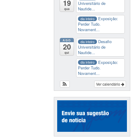
19
Universitário de
Nautide...
qua
Exposição:
dia inteiro
Perder Tudo.
Novament...
AGO
Desafio
dia inteiro
20
Universitário de
Nautide...
qui
Exposição:
dia inteiro
Perder Tudo.
Novament...
Ver calendário