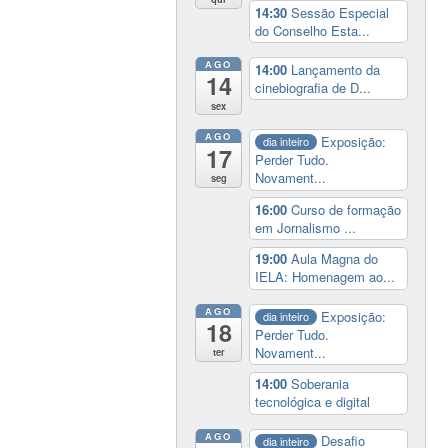
14:30
Sessão Especial
do Conselho Esta...
AGO
14:00
Lançamento da
14
cinebiografia de D...
sex
AGO
Exposição:
dia inteiro
17
Perder Tudo.
Novament...
seg
16:00
Curso de formação
em Jornalismo ...
19:00
Aula Magna do
IELA: Homenagem ao...
AGO
Exposição:
dia inteiro
18
Perder Tudo.
Novament...
ter
14:00
Soberania
tecnológica e digital
AGO
Desafio
dia inteiro