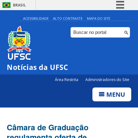
BRASIL
Simplifique!
ACESSIBILIDADE
ALTO CONTRASTE
MAPA DO SITE
Comunica BR
Participe
Acesso à informação
Legislação
Notícias da UFSC
Canais
Área Restrita
Administradores do Site
MENU
Câmara de Graduação
regulamenta oferta de