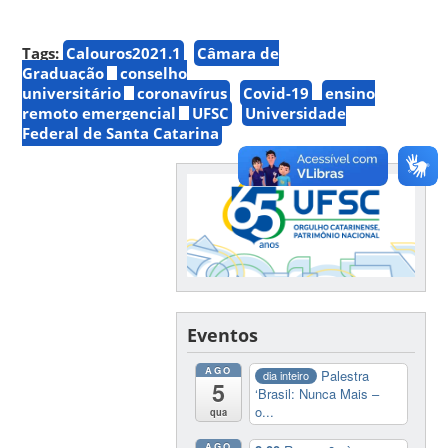
Tags:
Calouros2021.1
Câmara de
Graduação
conselho
universitário
coronavírus
Covid-19
ensino
remoto emergencial
UFSC
Universidade
Federal de Santa Catarina
Eventos
AGO
Palestra
dia inteiro
5
‘Brasil: Nunca Mais –
o...
qua
AGO