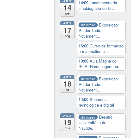
AGO
14:00
Lançamento da
14
cinebiografia de D...
sex
AGO
Exposição:
dia inteiro
17
Perder Tudo.
Novament...
seg
16:00
Curso de formação
em Jornalismo ...
19:00
Aula Magna do
IELA: Homenagem ao...
AGO
Exposição:
dia inteiro
18
Perder Tudo.
Novament...
ter
14:00
Soberania
tecnológica e digital
AGO
Desafio
dia inteiro
19
Universitário de
Nautide...
qua
Exposição:
dia inteiro