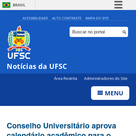
BRASIL
Simplifique!
ACESSIBILIDADE
ALTO CONTRASTE
MAPA DO SITE
Comunica BR
Participe
Acesso à informação
Legislação
Notícias da UFSC
Canais
Área Restrita
Administradores do Site
MENU
Conselho Universitário aprova
calendário acadêmico para o