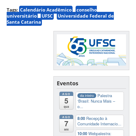
Tags:
Calendário Acadêmico
conselho
universitário
UFSC
Universidade Federal de
Santa Catarina
Eventos
AGO
Palestra
dia inteiro
5
‘Brasil: Nunca Mais –
o...
qua
AGO
8:00
Recepção à
7
Comunidade Internacio...
sex
10:00
Webpalestra: