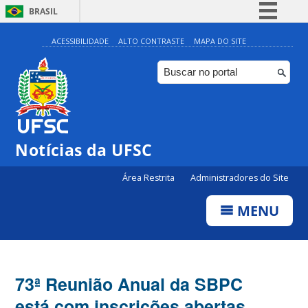
BRASIL
Simplifique!
ACESSIBILIDADE
ALTO CONTRASTE
MAPA DO SITE
Comunica BR
Participe
Acesso à informação
Legislação
Notícias da UFSC
Canais
Área Restrita
Administradores do Site
MENU
73ª Reunião Anual da SBPC
está com inscrições abertas