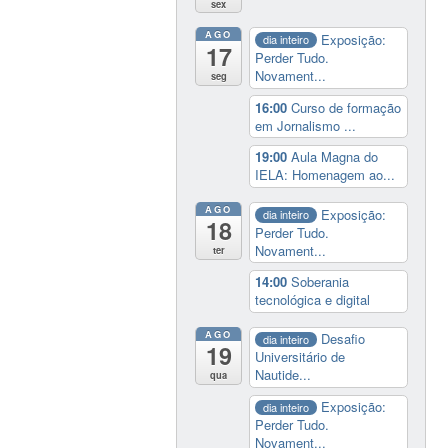
sex
AGO
Exposição:
dia inteiro
17
Perder Tudo.
Novament...
seg
16:00
Curso de formação
em Jornalismo ...
19:00
Aula Magna do
IELA: Homenagem ao...
AGO
Exposição:
dia inteiro
18
Perder Tudo.
Novament...
ter
14:00
Soberania
tecnológica e digital
AGO
Desafio
dia inteiro
19
Universitário de
Nautide...
qua
Exposição:
dia inteiro
Perder Tudo.
Novament...