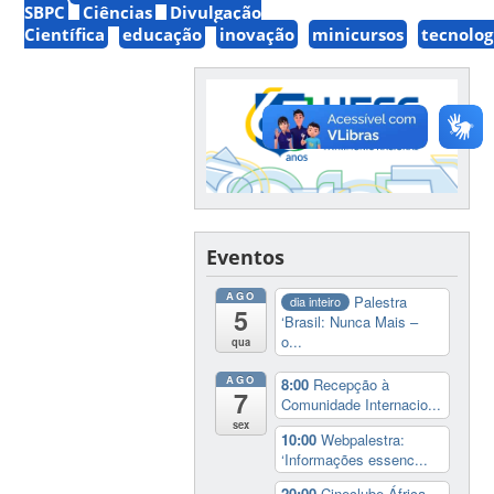
SBPC
Ciências
Divulgação
Científica
educação
inovação
minicursos
tecnolog
Eventos
AGO
Palestra
dia inteiro
5
‘Brasil: Nunca Mais –
o...
qua
AGO
8:00
Recepção à
7
Comunidade Internacio...
sex
10:00
Webpalestra:
‘Informações essenc...
20:00
Cineclube África