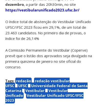
dezembro
, a partir das 20h30min, no site
https://vestibularunificado2023.ufsc.br/
O índice total de abstenção do Vestibular Unificado
UFSC/IFSC 2023 ficou em 29,1%, de um total de
23.463 candidatos. No primeiro dia de provas, o
índice foi de 26,14%
A Comissão Permanente do Vestibular (Coperve)
prevê que o listão dos aprovados seja divulgado na
primeira quinzena de janeiro no site oficial do
concurso.
Tags:
redação
redação vestibular
UFSC
UFSC
Universidade Federal de Santa
Catarina
Vestibular
Vestibular
Unificado
Vestibular Unificado UFSC/IFSC
2023