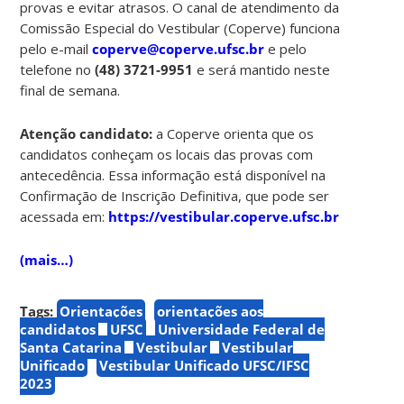
provas e evitar atrasos. O canal de atendimento da
Comissão Especial do Vestibular (Coperve) funciona
pelo e-mail
coperve@coperve.ufsc.br
e pelo
telefone no
(48) 3721-9951
e será mantido neste
final de semana.
Atenção candidato:
a Coperve orienta que os
candidatos conheçam os locais das provas com
antecedência. Essa informação está disponível na
Confirmação de Inscrição Definitiva, que pode ser
acessada em:
https://vestibular.coperve.ufsc.br
(mais…)
Tags:
Orientações
orientações aos
candidatos
UFSC
Universidade Federal de
Santa Catarina
Vestibular
Vestibular
Unificado
Vestibular Unificado UFSC/IFSC
2023