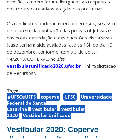
ocasião, também foram divulgadas as respostas
dos recursos relativos ao gabarito preliminar.
Os candidatos poderão interpor recursos, se assim
desejarem, da pontuação das provas objetivas e
das notas da redação e das questões discursivas
(caso tenham sido avaliadas) até as 18h do dia 19
de dezembro, conforme item 9.3 do Edital
14/2019/COPERVE, no
site
vestibularunificado2020.ufsc.br
, link “Solicitação
de Recursos”.
Tags:
#UFSCeUFFS
coperve
UFSC
Universidade
Federal de Santa
Catarina
Vestibular
vestibular
2020
Vestibular Unificado
Vestibular 2020: Coperve