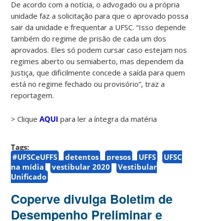
De acordo com a notícia, o advogado ou a própria
unidade faz a solicitação para que o aprovado possa
sair da unidade e frequentar a UFSC. “Isso depende
também do regime de prisão de cada um dos
aprovados. Eles só podem cursar caso estejam nos
regimes aberto ou semiaberto, mas dependem da
Justiça, que dificilmente concede a saída para quem
está no regime fechado ou provisório”, traz a
reportagem.
> Clique
AQUI
para ler a íntegra da matéria
Tags:
#UFSCeUFFS
detentos
presos
UFFS
UFSC
na mídia
vestibular 2020
Vestibular
Unificado
Coperve divulga Boletim de
Desempenho Preliminar e