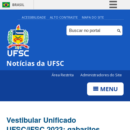
BRASIL
Simplifique!
ACESSIBILIDADE
ALTO CONTRASTE
MAPA DO SITE
Comunica BR
Participe
Acesso à informação
Legislação
Notícias da UFSC
Canais
Área Restrita
Administradores do Site
MENU
Vestibular Unificado
UFSC/IFSC 2023: gabaritos