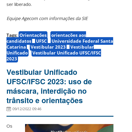
ser liberado.
Equipe Agecom com informações da SIE
Tags:
Orientações
orientações aos
candidatos
UFSC
Universidade Federal Santa
Catarina
Vestibular 2023
Vestibular
Unificado
Vestibular Unificado UFSC/IFSC
2023
Vestibular Unificado
UFSC/IFSC 2023: uso de
máscara, interdição no
trânsito e orientações
09/12/2022 09:46
Os