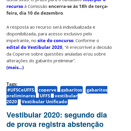
recurso
à Comissão
encerra-se às 18h de terça-
feira, dia 10 de dezembro
.
A resposta ao recurso será individualizada e
disponibilizada, para acesso exclusivo pelo
impetrante, no
site do concurso
. Conforme o
edital do Vestibular 2020
, “é irrecorrível a decisão
da Coperve sobre questões anuladas e/ou sobre
alterações do gabarito preliminar”.
(mais…)
Tags:
#UFSCeUFFS
coperve
gabaritos
gabaritos
preliminares
UFFS
vestibular
2020
Vestibular Unificado
Vestibular 2020: segundo dia
de prova registra abstenção