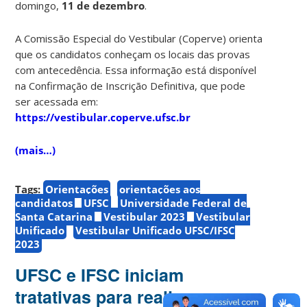
domingo,
11 de dezembro
.
A Comissão Especial do Vestibular (Coperve) orienta
que os candidatos conheçam os locais das provas
com antecedência. Essa informação está disponível
na Confirmação de Inscrição Definitiva, que pode
ser acessada em:
https://vestibular.coperve.ufsc.br
(mais…)
Tags:
Orientações
orientações aos
candidatos
UFSC
Universidade Federal de
Santa Catarina
Vestibular 2023
Vestibular
Unificado
Vestibular Unificado UFSC/IFSC
2023
UFSC e IFSC iniciam
tratativas para realizar