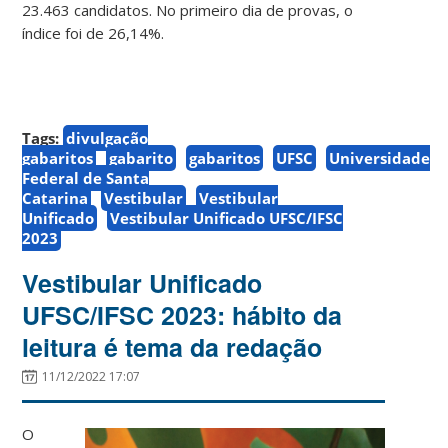
23.463 candidatos. No primeiro dia de provas, o
índice foi de 26,14%.
Tags:
divulgação
gabaritos
gabarito
gabaritos
UFSC
Universidade
Federal de Santa
Catarina
Vestibular
Vestibular
Unificado
Vestibular Unificado UFSC/IFSC
2023
Vestibular Unificado
UFSC/IFSC 2023: hábito da
leitura é tema da redação
11/12/2022 17:07
O