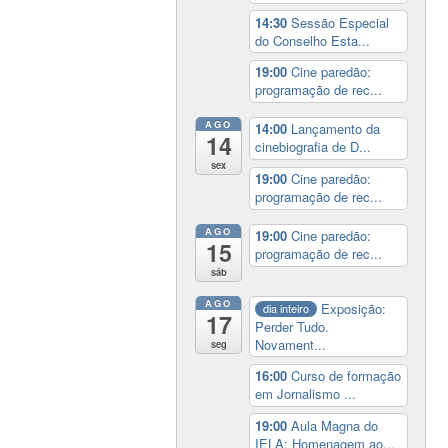
14:30
Sessão Especial
do Conselho Esta...
19:00
Cine paredão:
programação de rec...
AGO
14:00
Lançamento da
14
cinebiografia de D...
sex
19:00
Cine paredão:
programação de rec...
AGO
19:00
Cine paredão:
15
programação de rec...
sáb
AGO
Exposição:
dia inteiro
17
Perder Tudo.
Novament...
seg
16:00
Curso de formação
em Jornalismo ...
19:00
Aula Magna do
IELA: Homenagem ao...