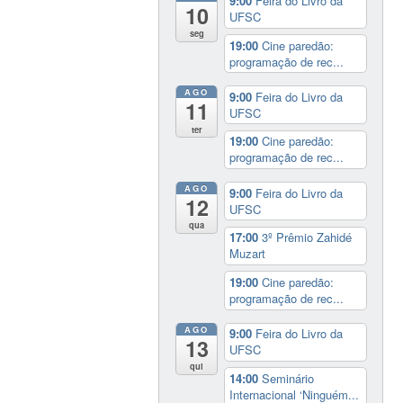
9:00
Feira do Livro da
10
UFSC
seg
19:00
Cine paredão:
programação de rec...
AGO
9:00
Feira do Livro da
11
UFSC
ter
19:00
Cine paredão:
programação de rec...
AGO
9:00
Feira do Livro da
12
UFSC
qua
17:00
3º Prêmio Zahidé
Muzart
19:00
Cine paredão:
programação de rec...
AGO
9:00
Feira do Livro da
13
UFSC
qui
14:00
Seminário
Internacional ‘Ninguém...