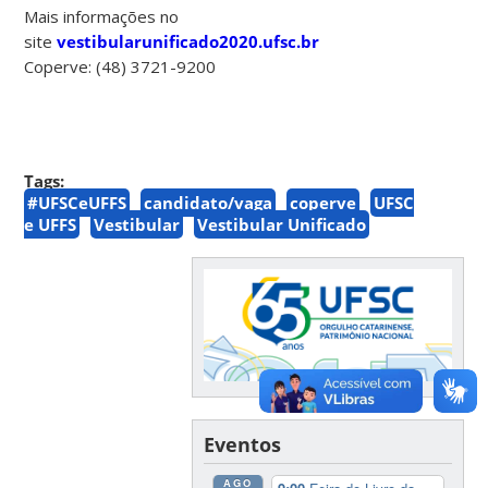
Mais informações no
site
vestibularunificado2020.ufsc.br
Coperve: (48) 3721-9200
Tags:
#UFSCeUFFS
candidato/vaga
coperve
UFSC
e UFFS
Vestibular
Vestibular Unificado
Eventos
AGO