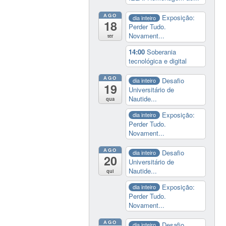
AGO
Exposição:
dia inteiro
18
Perder Tudo.
Novament...
ter
14:00
Soberania
tecnológica e digital
AGO
Desafio
dia inteiro
19
Universitário de
Nautide...
qua
Exposição:
dia inteiro
Perder Tudo.
Novament...
AGO
Desafio
dia inteiro
20
Universitário de
Nautide...
qui
Exposição:
dia inteiro
Perder Tudo.
Novament...
AGO
Desafio
dia inteiro