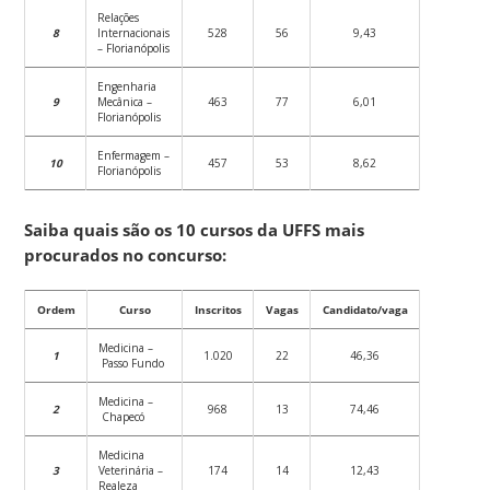
Relações
8
Internacionais
528
56
9,43
– Florianópolis
Engenharia
9
Mecânica –
463
77
6,01
Florianópolis
Enfermagem –
10
457
53
8,62
Florianópolis
Saiba quais são os 10 cursos da UFFS mais
procurados no concurso:
Ordem
Curso
Inscritos
Vagas
Candidato/vaga
Medicina –
1
1.020
22
46,36
Passo Fundo
Medicina –
2
968
13
74,46
Chapecó
Medicina
3
Veterinária –
174
14
12,43
Realeza