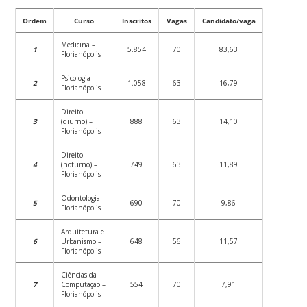
Ordem
Curso
Inscritos
Vagas
Candidato/vaga
Medicina –
1
5.854
70
83,63
Florianópolis
Psicologia –
2
1.058
63
16,79
Florianópolis
Direito
3
(diurno) –
888
63
14,10
Florianópolis
Direito
4
(noturno) –
749
63
11,89
Florianópolis
Odontologia –
5
690
70
9,86
Florianópolis
Arquitetura e
6
Urbanismo –
648
56
11,57
Florianópolis
Ciências da
7
Computação –
554
70
7,91
Florianópolis