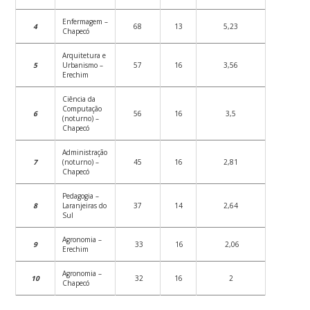
Enfermagem –
4
68
13
5,23
Chapecó
Arquitetura e
5
Urbanismo –
57
16
3,56
Erechim
Ciência da
Computação
6
56
16
3,5
(noturno) –
Chapecó
Administração
7
(noturno) –
45
16
2,81
Chapecó
Pedagogia –
8
Laranjeiras do
37
14
2,64
Sul
Agronomia –
9
33
16
2,06
Erechim
Agronomia –
10
32
16
2
Chapecó