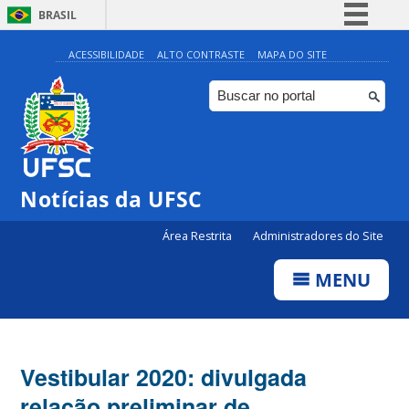
BRASIL
Simplifique!
ACESSIBILIDADE
ALTO CONTRASTE
MAPA DO SITE
Comunica BR
Participe
Acesso à informação
Legislação
Notícias da UFSC
Canais
Área Restrita
Administradores do Site
MENU
Vestibular 2020: divulgada
relação preliminar de