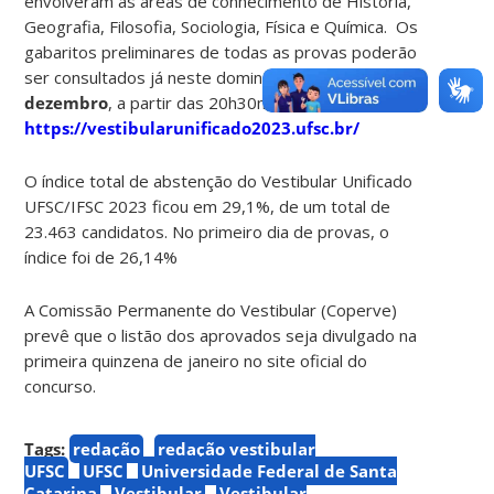
envolveram as áreas de conhecimento de História,
Geografia, Filosofia, Sociologia, Física e Química. Os
gabaritos preliminares de todas as provas poderão
ser consultados já neste domingo,
11 de
dezembro
, a partir das 20h30min, no site
https://vestibularunificado2023.ufsc.br/
O índice total de abstenção do Vestibular Unificado
UFSC/IFSC 2023 ficou em 29,1%, de um total de
23.463 candidatos. No primeiro dia de provas, o
índice foi de 26,14%
A Comissão Permanente do Vestibular (Coperve)
prevê que o listão dos aprovados seja divulgado na
primeira quinzena de janeiro no site oficial do
concurso.
Tags:
redação
redação vestibular
UFSC
UFSC
Universidade Federal de Santa
Catarina
Vestibular
Vestibular