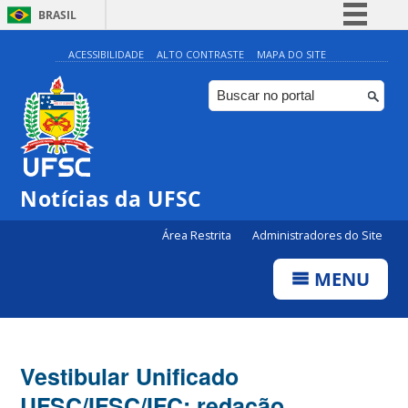
BRASIL
Simplifique!
ACESSIBILIDADE
ALTO CONTRASTE
MAPA DO SITE
Comunica BR
Participe
Acesso à informação
Legislação
Notícias da UFSC
Canais
Área Restrita
Administradores do Site
MENU
Vestibular Unificado
UFSC/IFSC/IFC: redação