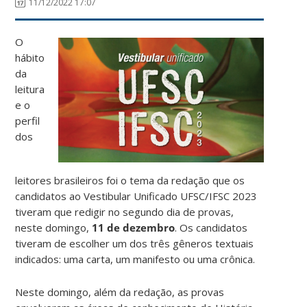
11/12/2022 17:07
O
hábito
da
leitura
e o
perfil
dos
leitores brasileiros foi o tema da redação que os
candidatos ao Vestibular Unificado UFSC/IFSC 2023
tiveram que redigir no segundo dia de provas,
neste domingo,
11 de dezembro
. Os candidatos
tiveram de escolher um dos três gêneros textuais
indicados: uma carta, um manifesto ou uma crônica.
Neste domingo, além da redação, as provas