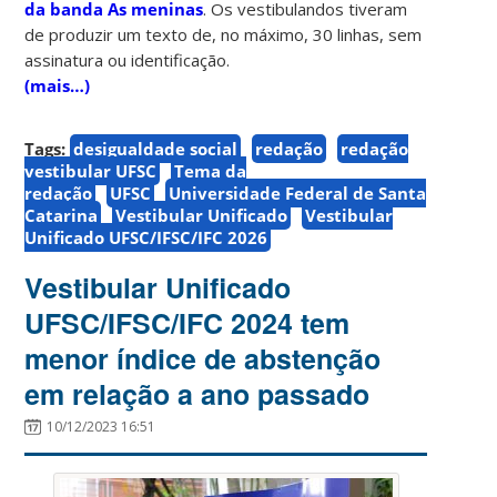
da banda As meninas
. Os vestibulandos tiveram
de produzir um texto de, no máximo, 30 linhas, sem
assinatura ou identificação.
(mais…)
Tags:
desigualdade social
redação
redação
vestibular UFSC
Tema da
redação
UFSC
Universidade Federal de Santa
Catarina
Vestibular Unificado
Vestibular
Unificado UFSC/IFSC/IFC 2026
Vestibular Unificado
UFSC/IFSC/IFC 2024 tem
menor índice de abstenção
em relação a ano passado
10/12/2023 16:51