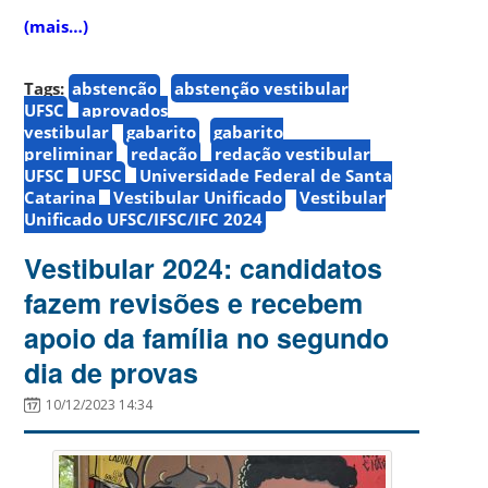
(mais…)
Tags:
abstenção
abstenção vestibular
UFSC
aprovados
vestibular
gabarito
gabarito
preliminar
redação
redação vestibular
UFSC
UFSC
Universidade Federal de Santa
Catarina
Vestibular Unificado
Vestibular
Unificado UFSC/IFSC/IFC 2024
Vestibular 2024: candidatos
fazem revisões e recebem
apoio da família no segundo
dia de provas
10/12/2023 14:34