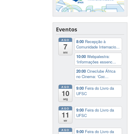
Eventos
AGO
8:00
Recepção à
7
Comunidade Internacio...
sex
10:00
Webpalestra:
‘Informações essenc...
20:00
Cineclube África
no Cinema: ‘Coc...
AGO
9:00
Feira do Livro da
10
UFSC
seg
AGO
9:00
Feira do Livro da
11
UFSC
ter
AGO
9:00
Feira do Livro da