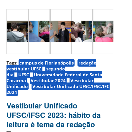
Tags:
campus de Florianópolis
redação
vestibular UFSC
segundo
dia
UFSC
Universidade Federal de Santa
Catarina
Vestibular 2024
Vestibular
Unificado
Vestibular Unificado UFSC/IFSC/IFC
2024
Vestibular Unificado
UFSC/IFSC 2023: hábito da
leitura é tema da redação