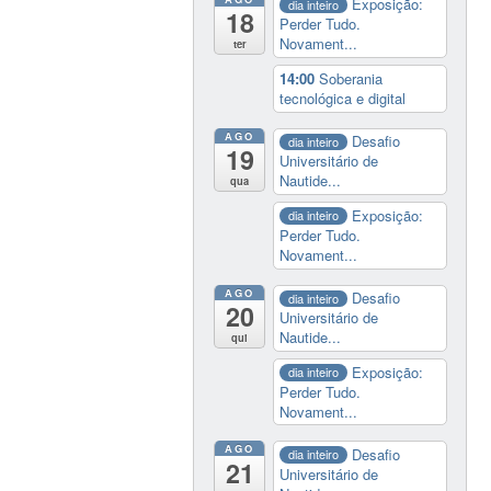
Exposição:
dia inteiro
18
Perder Tudo.
Novament...
ter
14:00
Soberania
tecnológica e digital
AGO
Desafio
dia inteiro
19
Universitário de
Nautide...
qua
Exposição:
dia inteiro
Perder Tudo.
Novament...
AGO
Desafio
dia inteiro
20
Universitário de
Nautide...
qui
Exposição:
dia inteiro
Perder Tudo.
Novament...
AGO
Desafio
dia inteiro
21
Universitário de