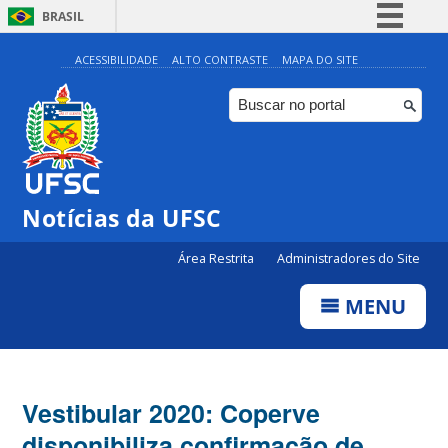
BRASIL
Simplifique!
ACESSIBILIDADE
ALTO CONTRASTE
MAPA DO SITE
Comunica BR
Participe
Acesso à informação
Legislação
Notícias da UFSC
Canais
Área Restrita
Administradores do Site
MENU
Vestibular 2020: Coperve
disponibiliza confirmação de