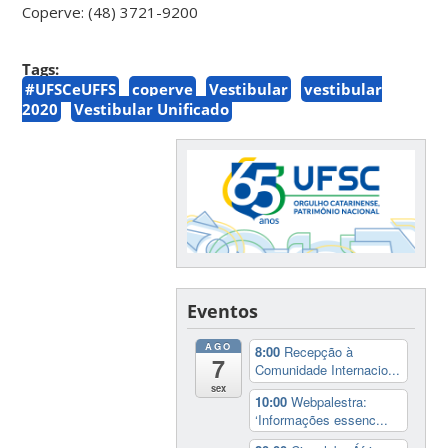
Coperve: (48) 3721-9200
Tags:
#UFSCeUFFS
coperve
Vestibular
vestibular
2020
Vestibular Unificado
Eventos
AGO
8:00
Recepção à
7
Comunidade Internacio...
sex
10:00
Webpalestra:
‘Informações essenc...