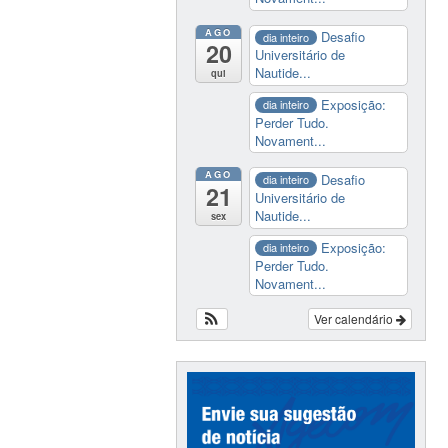
AGO
Desafio
dia inteiro
20
Universitário de
Nautide...
qui
Exposição:
dia inteiro
Perder Tudo.
Novament...
AGO
Desafio
dia inteiro
21
Universitário de
Nautide...
sex
Exposição:
dia inteiro
Perder Tudo.
Novament...
Ver calendário