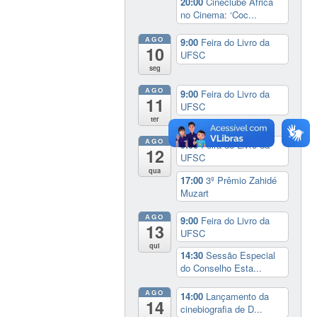
20:00
Cineclube África
no Cinema: ‘Coc...
AGO
9:00
Feira do Livro da
10
UFSC
seg
AGO
9:00
Feira do Livro da
11
UFSC
ter
AGO
9:00
Feira do Livro da
12
UFSC
qua
17:00
3º Prêmio Zahidé
Muzart
AGO
9:00
Feira do Livro da
13
UFSC
qui
14:30
Sessão Especial
do Conselho Esta...
AGO
14:00
Lançamento da
14
cinebiografia de D...