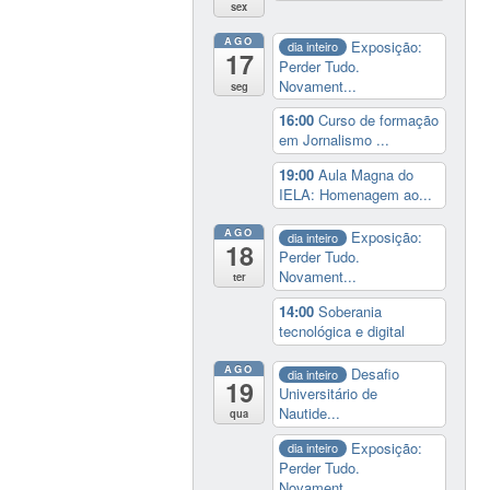
sex
AGO
Exposição:
dia inteiro
17
Perder Tudo.
Novament...
seg
16:00
Curso de formação
em Jornalismo ...
19:00
Aula Magna do
IELA: Homenagem ao...
AGO
Exposição:
dia inteiro
18
Perder Tudo.
Novament...
ter
14:00
Soberania
tecnológica e digital
AGO
Desafio
dia inteiro
19
Universitário de
Nautide...
qua
Exposição:
dia inteiro
Perder Tudo.
Novament...