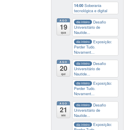
14:00
Soberania
tecnológica e digital
AGO
Desafio
dia inteiro
19
Universitário de
Nautide...
qua
Exposição:
dia inteiro
Perder Tudo.
Novament...
AGO
Desafio
dia inteiro
20
Universitário de
Nautide...
qui
Exposição:
dia inteiro
Perder Tudo.
Novament...
AGO
Desafio
dia inteiro
21
Universitário de
Nautide...
sex
Exposição:
dia inteiro
Perder Tudo.