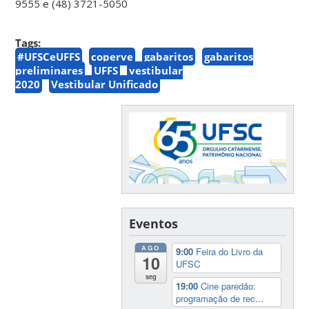
9555 e (48) 3721-5050
Tags:
#UFSCeUFFS
coperve
gabaritos
gabaritos
preliminares
UFFS
vestibular
2020
Vestibular Unificado
Eventos
AGO
9:00
Feira do Livro da
10
UFSC
seg
19:00
Cine paredão:
programação de rec...