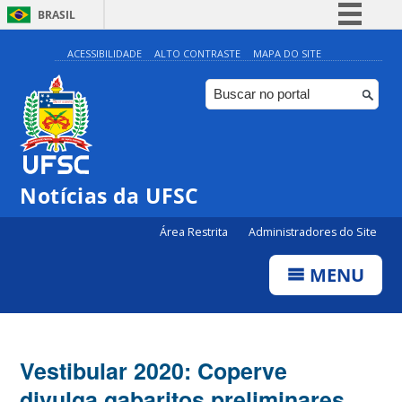
BRASIL
Simplifique!
ACESSIBILIDADE
ALTO CONTRASTE
MAPA DO SITE
Comunica BR
Participe
Acesso à informação
Legislação
Notícias da UFSC
Canais
Área Restrita
Administradores do Site
MENU
Vestibular 2020: Coperve
divulga gabaritos preliminares