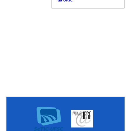
da UFSC
.