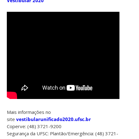
Vestibular 2020
Mais informações no
site
vestibularunificado2020.ufsc.br
Coperve: (48) 3721-9200
Segurança da UFSC: Plantão/Emergência: (48) 3721-