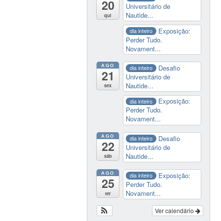
20
Universitário de
Nautide...
qui
Exposição:
dia inteiro
Perder Tudo.
Novament...
AGO
Desafio
dia inteiro
21
Universitário de
Nautide...
sex
Exposição:
dia inteiro
Perder Tudo.
Novament...
AGO
Desafio
dia inteiro
22
Universitário de
Nautide...
sáb
AGO
Exposição:
dia inteiro
25
Perder Tudo.
Novament...
ter
Ver calendário