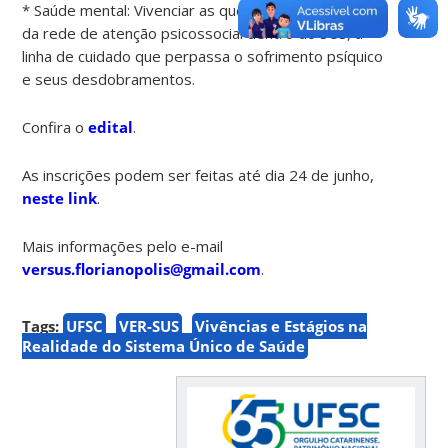
* Saúde mental: Vivenciar as questões específicas
da rede de atenção psicossocial dentro do SUS, a
linha de cuidado que perpassa o sofrimento psíquico
e seus desdobramentos.
Confira o
edital
.
As inscrições podem ser feitas até dia 24 de junho,
neste link
.
Mais informações pelo e-mail
versus.florianopolis@gmail.com
.
Tags:
UFSC
VER-SUS
Vivências e Estágios na
Realidade do Sistema Único de Saúde