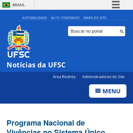
BRASIL
Simplifique!
ACESSIBILIDADE
ALTO CONTRASTE
MAPA DO SITE
Comunica BR
Participe
Acesso à informação
Legislação
Notícias da UFSC
Canais
Área Restrita
Administradores do Site
MENU
Programa Nacional de
Vivências no Sistema Único