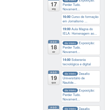
Exposição:
17
Perder Tudo.
Novament...
seg
16:00
Curso de formação
em Jornalismo ...
19:00
Aula Magna do
IELA: Homenagem ao...
AGO
Exposição:
dia inteiro
18
Perder Tudo.
Novament...
ter
14:00
Soberania
tecnológica e digital
AGO
Desafio
dia inteiro
19
Universitário de
Nautide...
qua
Exposição:
dia inteiro
Perder Tudo.
Novament...
AGO
Desafio
dia inteiro