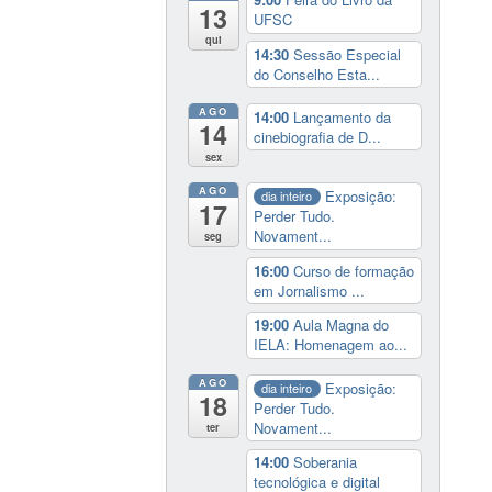
13
UFSC
qui
14:30
Sessão Especial
do Conselho Esta...
AGO
14:00
Lançamento da
14
cinebiografia de D...
sex
AGO
Exposição:
dia inteiro
17
Perder Tudo.
Novament...
seg
16:00
Curso de formação
em Jornalismo ...
19:00
Aula Magna do
IELA: Homenagem ao...
AGO
Exposição:
dia inteiro
18
Perder Tudo.
Novament...
ter
14:00
Soberania
tecnológica e digital