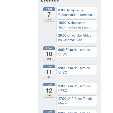
AGO
8:00
Recepção à
7
Comunidade Internacio...
sex
10:00
Webpalestra:
‘Informações essenc...
20:00
Cineclube África
no Cinema: ‘Coc...
AGO
9:00
Feira do Livro da
10
UFSC
seg
AGO
9:00
Feira do Livro da
11
UFSC
ter
AGO
9:00
Feira do Livro da
12
UFSC
qua
17:00
3º Prêmio Zahidé
Muzart
AGO
9:00
Feira do Livro da