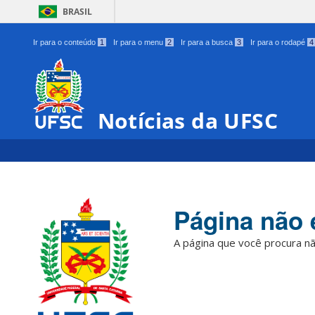
BRASIL
Ir para o conteúdo
1
Ir para o menu
2
Ir para a busca
3
Ir para o rodapé
4
Notícias da UFSC
Página não 
A página que você procura nã