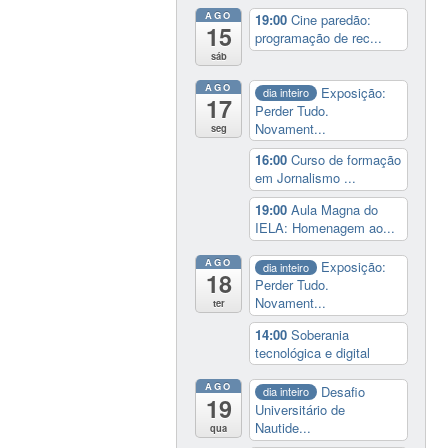
AGO
19:00
Cine paredão:
15
programação de rec...
sáb
AGO
Exposição:
dia inteiro
17
Perder Tudo.
Novament...
seg
16:00
Curso de formação
em Jornalismo ...
19:00
Aula Magna do
IELA: Homenagem ao...
AGO
Exposição:
dia inteiro
18
Perder Tudo.
Novament...
ter
14:00
Soberania
tecnológica e digital
AGO
Desafio
dia inteiro
19
Universitário de
Nautide...
qua