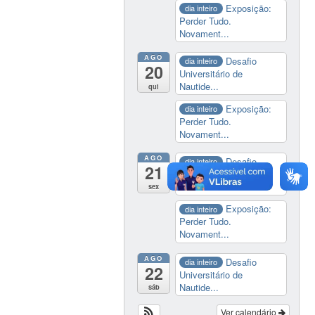
Exposição:
dia inteiro
Perder Tudo.
Novament...
AGO
Desafio
dia inteiro
20
Universitário de
Nautide...
qui
Exposição:
dia inteiro
Perder Tudo.
Novament...
AGO
Desafio
dia inteiro
21
Universitário de
Nautide...
sex
Exposição:
dia inteiro
Perder Tudo.
Novament...
AGO
Desafio
dia inteiro
22
Universitário de
Nautide...
sáb
Ver calendário