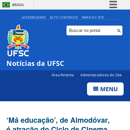
BRASIL
Simplifique!
ACESSIBILIDADE
ALTO CONTRASTE
MAPA DO SITE
Comunica BR
Participe
Acesso à informação
Legislação
Notícias da UFSC
Canais
Área Restrita
Administradores do Site
MENU
‘Má educação’, de Almodóvar,
é atração do Ciclo de Cinema