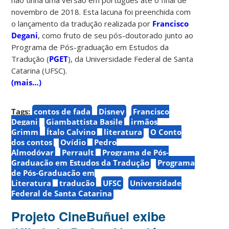
novembro de 2018. Esta lacuna foi preenchida com
o lançamento da tradução realizada por
Francisco
Degani
, como fruto de seu pós-doutorado junto ao
Programa de Pós-graduação em Estudos da
Tradução (
PGET
), da Universidade Federal de Santa
Catarina (UFSC).
(mais…)
Tags:
contos de fada
Disney
Francisco
Degani
Giambattista Basile
irmãos
Grimm
Ítalo Calvino
literatura
O Conto
dos contos
Ovídio
Pedro
Almodóvar
Perrault
Programa de Pós-
Graduação em Estudos da Tradução
Programa
de Pós-Graduação em
Literatura
tradução
UFSC
Universidade
Federal de Santa Catarina
Projeto CineBuñuel exibe