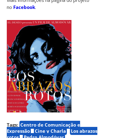
no
Facebook
.
Tags:
Centro de Comunicação e
Expressão
Cine y Charla
Los abrazos
rotos
Pedro Almodóvar