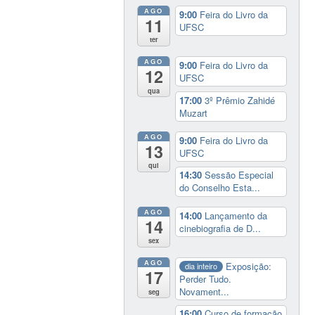
AGO
9:00
Feira do Livro da
11
UFSC
ter
AGO
9:00
Feira do Livro da
12
UFSC
qua
17:00
3º Prêmio Zahidé
Muzart
AGO
9:00
Feira do Livro da
13
UFSC
qui
14:30
Sessão Especial
do Conselho Esta...
AGO
14:00
Lançamento da
14
cinebiografia de D...
sex
AGO
Exposição:
dia inteiro
17
Perder Tudo.
Novament...
seg
16:00
Curso de formação