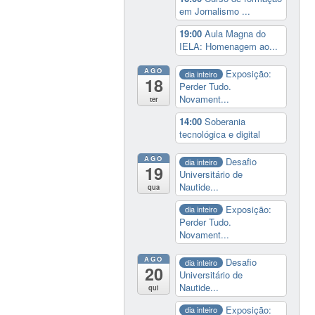
em Jornalismo ...
19:00
Aula Magna do
IELA: Homenagem ao...
AGO
Exposição:
dia inteiro
18
Perder Tudo.
Novament...
ter
14:00
Soberania
tecnológica e digital
AGO
Desafio
dia inteiro
19
Universitário de
Nautide...
qua
Exposição:
dia inteiro
Perder Tudo.
Novament...
AGO
Desafio
dia inteiro
20
Universitário de
Nautide...
qui
Exposição:
dia inteiro