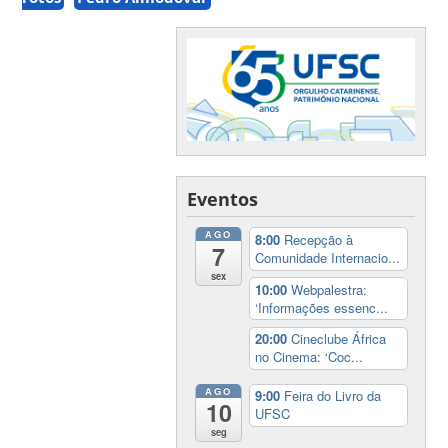
Eventos
AGO
8:00
Recepção à
7
Comunidade Internacio...
sex
10:00
Webpalestra:
‘Informações essenc...
20:00
Cineclube África
no Cinema: ‘Coc...
AGO
9:00
Feira do Livro da
10
UFSC
seg