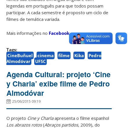
legendas em português para que todos possam
participar. A cada semestre é proposto um ciclo de
filmes de temática variada.
Mais informações no
Facebook
.
Tags:
CineBuñuel
cinema
filme
Kika
Pedro
Almodóvar
UFSC
Agenda Cultural: projeto ‘Cine
y Charla’ exibe filme de Pedro
Almodóvar
25/06/2015 09:19
O projeto
Cine y Charla
apresenta o filme espanhol
Los abrazos rotos
(
Abraços partidos
, 2009), do