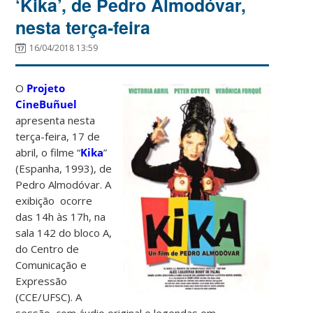
‘Kika’, de Pedro Almodóvar,
nesta terça-feira
16/04/2018 13:59
O
Projeto
CineBuñuel
apresenta nesta
terça-feira, 17 de
abril, o filme “
Kika
”
(Espanha, 1993), de
Pedro Almodóvar. A
exibição ocorre
das 14h às 17h, na
sala 142 do bloco A,
do Centro de
Comunicação e
Expressão
(CCE/UFSC). A
sessão, com áudio original e legendas em