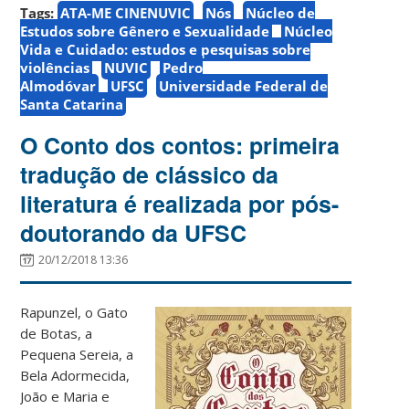
Tags:
ATA-ME CINENUVIC
Nós
Núcleo de
Estudos sobre Gênero e Sexualidade
Núcleo
Vida e Cuidado: estudos e pesquisas sobre
violências
NUVIC
Pedro
Almodóvar
UFSC
Universidade Federal de
Santa Catarina
O Conto dos contos: primeira
tradução de clássico da
literatura é realizada por pós-
doutorando da UFSC
20/12/2018 13:36
Rapunzel, o Gato
de Botas, a
Pequena Sereia, a
Bela Adormecida,
João e Maria e