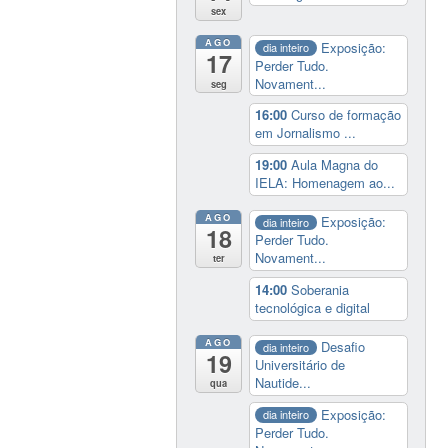
sex
AGO
Exposição:
dia inteiro
17
Perder Tudo.
Novament...
seg
16:00
Curso de formação
em Jornalismo ...
19:00
Aula Magna do
IELA: Homenagem ao...
AGO
Exposição:
dia inteiro
18
Perder Tudo.
Novament...
ter
14:00
Soberania
tecnológica e digital
AGO
Desafio
dia inteiro
19
Universitário de
Nautide...
qua
Exposição:
dia inteiro
Perder Tudo.