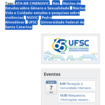
Tags:
ATA-ME CINENUVIC
Nós
Núcleo de
Estudos sobre Gênero e Sexualidade
Núcleo
Vida e Cuidado: estudos e pesquisas sobre
violências
NUVIC
Pedro
Almodóvar
UFSC
Universidade Federal de
Santa Catarina
Eventos
AGO
8:00
Recepção à
7
Comunidade Internacio...
sex
10:00
Webpalestra:
‘Informações essenc...