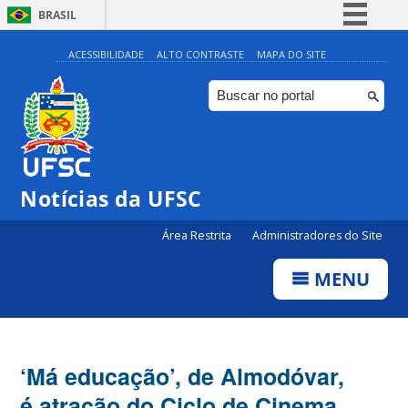
BRASIL
Simplifique!
ACESSIBILIDADE
ALTO CONTRASTE
MAPA DO SITE
Comunica BR
Participe
Acesso à informação
Legislação
Notícias da UFSC
Canais
Área Restrita
Administradores do Site
MENU
‘Má educação’, de Almodóvar,
é atração do Ciclo de Cinema