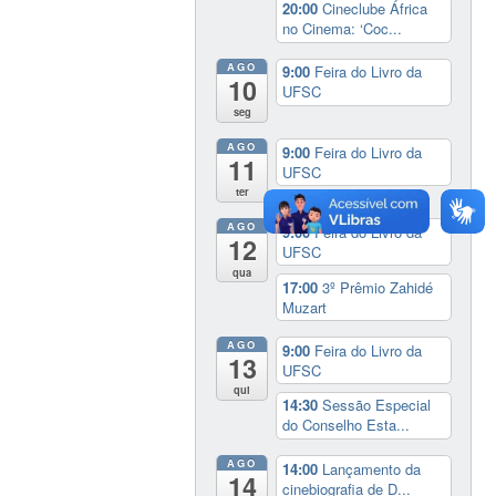
20:00
Cineclube África
no Cinema: ‘Coc...
AGO
9:00
Feira do Livro da
10
UFSC
seg
AGO
9:00
Feira do Livro da
11
UFSC
ter
AGO
9:00
Feira do Livro da
12
UFSC
qua
17:00
3º Prêmio Zahidé
Muzart
AGO
9:00
Feira do Livro da
13
UFSC
qui
14:30
Sessão Especial
do Conselho Esta...
AGO
14:00
Lançamento da
14
cinebiografia de D...