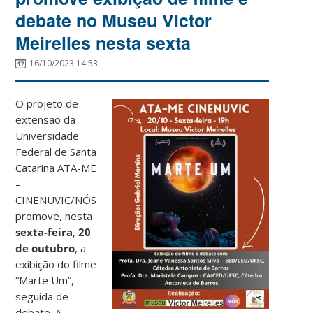
debate no Museu Victor
Meirelles nesta sexta
16/10/2023 14:53
O projeto de
extensão da
Universidade
Federal de Santa
Catarina ATA-ME
–
CINENUVIC/NÓS
promove, nesta
sexta-feira
,
20
de outubro
, a
exibição do filme
“Marte Um”,
seguida de
debate. A