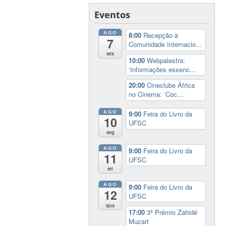
Eventos
AGO
8:00
Recepção à
7
Comunidade Internacio...
sex
10:00
Webpalestra:
‘Informações essenc...
20:00
Cineclube África
no Cinema: ‘Coc...
AGO
9:00
Feira do Livro da
10
UFSC
seg
AGO
9:00
Feira do Livro da
11
UFSC
ter
AGO
9:00
Feira do Livro da
12
UFSC
qua
17:00
3º Prêmio Zahidé
Muzart