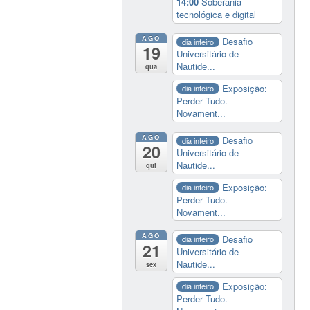
14:00
Soberania
tecnológica e digital
AGO
Desafio
dia inteiro
19
Universitário de
Nautide...
qua
Exposição:
dia inteiro
Perder Tudo.
Novament...
AGO
Desafio
dia inteiro
20
Universitário de
Nautide...
qui
Exposição:
dia inteiro
Perder Tudo.
Novament...
AGO
Desafio
dia inteiro
21
Universitário de
Nautide...
sex
Exposição:
dia inteiro
Perder Tudo.