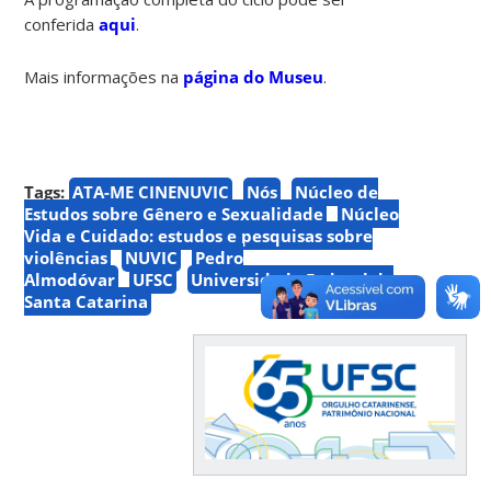
conferida
aqui
.
Mais informações na
página do Museu
.
Tags:
ATA-ME CINENUVIC
Nós
Núcleo de
Estudos sobre Gênero e Sexualidade
Núcleo
Vida e Cuidado: estudos e pesquisas sobre
violências
NUVIC
Pedro
Almodóvar
UFSC
Universidade Federal de
Santa Catarina