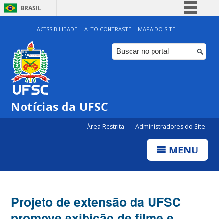
BRASIL
Simplifique!
ACESSIBILIDADE
ALTO CONTRASTE
MAPA DO SITE
Comunica BR
Participe
Acesso à informação
Legislação
Notícias da UFSC
Canais
Área Restrita
Administradores do Site
MENU
Projeto de extensão da UFSC
promove exibição de filme e