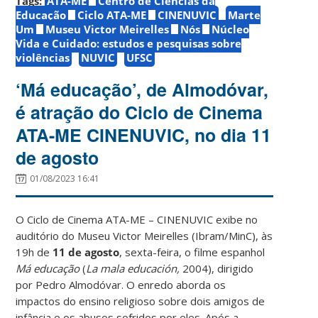
Tags:
ATA-ME
Centro de Ciências da
Educação
Ciclo ATA-ME
CINENUVIC
Marte
Um
Museu Victor Meirelles
Nós
Núcleo
Vida e Cuidado: estudos e pesquisas sobre
violências
NUVIC
UFSC
‘Má educação’, de Almodóvar,
é atração do Ciclo de Cinema
ATA-ME CINENUVIC, no dia 11
de agosto
01/08/2023 16:41
O Ciclo de Cinema ATA-ME – CINENUVIC exibe no
auditório do Museu Victor Meirelles (Ibram/MinC), às
19h de
11 de agosto
, sexta-feira, o filme espanhol
Má educação
(
La mala educación,
2004), dirigido
por Pedro Almodóvar. O enredo aborda os
impactos do ensino religioso sobre dois amigos de
infância e os abusos sofridos por eles. Após a