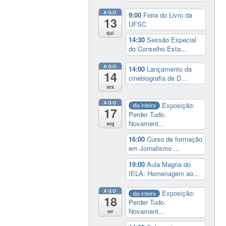
AGO
9:00
Feira do Livro da
13
UFSC
qui
14:30
Sessão Especial
do Conselho Esta...
AGO
14:00
Lançamento da
14
cinebiografia de D...
sex
AGO
Exposição:
dia inteiro
17
Perder Tudo.
Novament...
seg
16:00
Curso de formação
em Jornalismo ...
19:00
Aula Magna do
IELA: Homenagem ao...
AGO
Exposição:
dia inteiro
18
Perder Tudo.
Novament...
ter