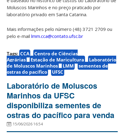
é baseado no histórico de custos do Laboratório de
Moluscos Marinhos e no preço praticado por
laboratório privado em Santa Catarina.
Mais informações pelo número (48) 3721 2709 ou
pelo e-mail
lmm.cca@contato.ufsc.br
Tags:
CCA
Centro de Ciências
Agrárias
Estação de Maricultura
Laboratório
de Moluscos Marinhos
LMM
sementes de
ostras do pacífico
UFSC
Laboratório de Moluscos
Marinhos da UFSC
disponibiliza sementes de
ostras do pacífico para venda
15/06/2026 16:54