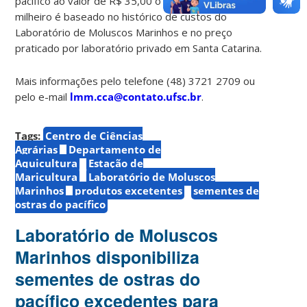
pacífico ao valor de R$ 35,00 o milheiro. O valor do
milheiro é baseado no histórico de custos do
Laboratório de Moluscos Marinhos e no preço
praticado por laboratório privado em Santa Catarina.
Mais informações pelo telefone (48) 3721 2709 ou
pelo e-mail
lmm.cca@contato.ufsc.br
.
Tags:
Centro de Ciências
Agrárias
Departamento de
Aquicultura
Estação de
Maricultura
Laboratório de Moluscos
Marinhos
produtos excetentes
sementes de
ostras do pacífico
Laboratório de Moluscos
Marinhos disponibiliza
sementes de ostras do
pacífico excedentes para