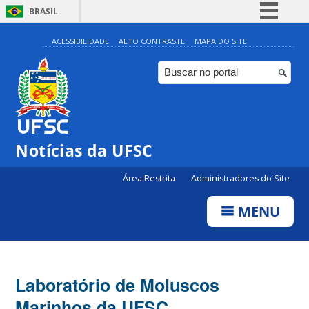
BRASIL
Simplifique!
ACESSIBILIDADE
ALTO CONTRASTE
MAPA DO SITE
Comunica BR
Participe
Acesso à informação
Legislação
Notícias da UFSC
Canais
Área Restrita
Administradores do Site
MENU
Laboratório de Moluscos
Marinhos da UFSC