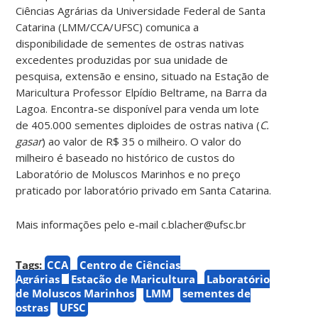
Ciências Agrárias da Universidade Federal de Santa
Catarina (LMM/CCA/UFSC) comunica a
disponibilidade de sementes de ostras nativas
excedentes produzidas por sua unidade de
pesquisa, extensão e ensino, situado na Estação de
Maricultura Professor Elpídio Beltrame, na Barra da
Lagoa. Encontra-se disponível para venda um lote
de 405.000 sementes diploides de ostras nativa (
C.
gasar
) ao valor de R$ 35 o milheiro.
O valor do
milheiro é baseado no histórico de custos do
Laboratório de Moluscos Marinhos e no preço
praticado por laboratório privado em Santa Catarina.
Mais informações pelo e-mail c.blacher@ufsc.br
Tags:
CCA
Centro de Ciências
Agrárias
Estação de Maricultura
Laboratório
de Moluscos Marinhos
LMM
sementes de
ostras
UFSC