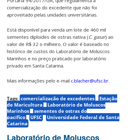
Portaria 94/2017/GR, que regulamenta a
comercialização do excedente que não foi
aproveitado pelas unidades universitárias.
Está disponível para venda um lote de 460 mil
sementes diploides de ostras nativa (
C. gasar
) ao
valor de R$ 32 o milheiro. O valor é baseado no
histórico de custos do Laboratório de Moluscos
Marinhos e no preço praticado por laboratório
privado em Santa Catarina.
Mais informações pelo e-mail
c.blacher@ufsc.br
.
Tags:
comercialização de excedentes
Estação
de Maricultura
Laboratório de Moluscos
Marinhos
sementes de ostras do
pacífico
UFSC
Universidade Federal de Santa
Catarina
Laboratório de Moluscos