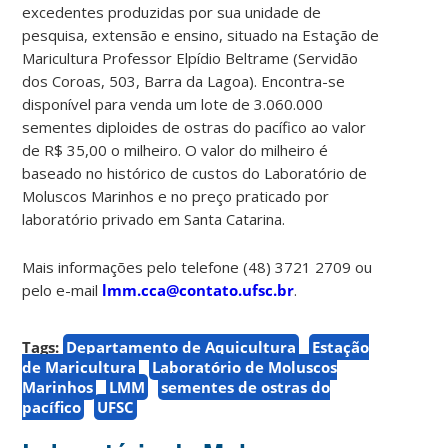
excedentes produzidas por sua unidade de
pesquisa, extensão e ensino, situado na Estação de
Maricultura Professor Elpídio Beltrame (Servidão
dos Coroas, 503, Barra da Lagoa). Encontra-se
disponível para venda um lote de 3.060.000
sementes diploides de ostras do pacífico ao valor
de R$ 35,00 o milheiro.
O valor do milheiro é
baseado no histórico de custos do Laboratório de
Moluscos Marinhos e no preço praticado por
laboratório privado em Santa Catarina.
Mais informações pelo telefone (48) 3721 2709 ou
pelo e-mail
lmm.cca@contato.ufsc.br
.
Tags:
Departamento de Aquicultura
Estação
de Maricultura
Laboratório de Moluscos
Marinhos
LMM
sementes de ostras do
pacífico
UFSC