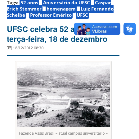
Tags:
52 anos
Aniversário da UFSC
Caspar
Erich Stemmer
homenagem
Luiz Fernando
Scheibe
Professor Emérito
UFSC
UFSC celebra 52 anos nesta
terça-feira, 18 de dezembro
18/12/2012 08:30
Fazenda Assis Brasil – atual campus universitário –