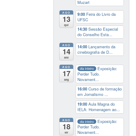
Muzart
AGO
9:00
Feira do Livro da
13
UFSC
qui
14:30
Sessão Especial
do Conselho Esta...
AGO
14:00
Lançamento da
14
cinebiografia de D...
sex
AGO
Exposição:
dia inteiro
17
Perder Tudo.
Novament...
seg
16:00
Curso de formação
em Jornalismo ...
19:00
Aula Magna do
IELA: Homenagem ao...
AGO
Exposição:
dia inteiro
18
Perder Tudo.
Novament...
ter