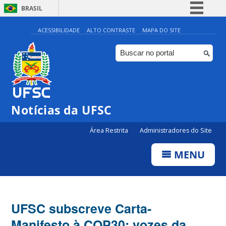
BRASIL
Simplifique!
ACESSIBILIDADE
ALTO CONTRASTE
MAPA DO SITE
Comunica BR
Participe
Acesso à informação
Legislação
Notícias da UFSC
Canais
Área Restrita
Administradores do Site
MENU
UFSC subscreve Carta-
Manifesto à COP30; vozes da