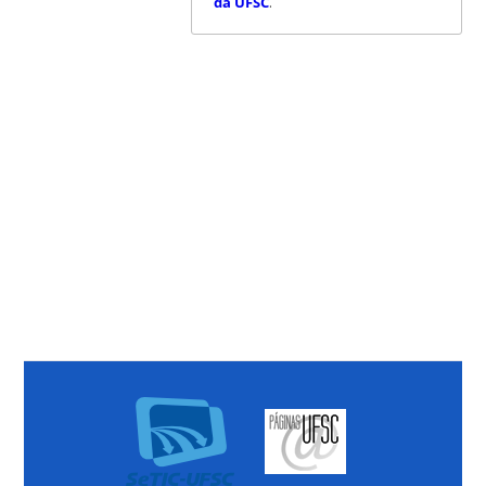
da UFSC
.