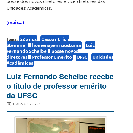
posse dos novos diretores e vice-diretores das
Unidades Acadêmicas.
(mais…)
Tags:
52 anos
Caspar Erich
Stemmer
homenagem póstuma
Luiz
Fernando Scheibe
posse novos
diretores
Professor Emérito
UFSC
Unidades
Acadêmicas
Luiz Fernando Scheibe recebe
o título de professor emérito
da UFSC
18/12/2012 07:05