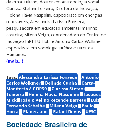
da etnia Tukano, doutor em Antropologia Social;
Clarissa Stefani Teixeira, Diretora de Inovação;
Helena Flávia Naspolini, especialista em energias
renováveis; Alessandra Larissa Fonseca,
pesquisadora em educação ambiental marinho-
costeira; Milena Veiga, coordenadora do Centro de
Inovação InPETU Hub; e Antonio Carlos Wolkmer,
especialista em Sociologia Jurídica e Direitos
Humanos.
(mais…)
Tags:
Alessandra Larissa Fonseca
Antonio
Carlos Wolkmer
Belinda Cunha
Carta-
Manifesto à COP30
Clarissa Stefani
Teixeira
Helena Flávia Naspolini
Jacques
Mick
João Rivelino Rezende Barreto
Luiz
Fernando Scheibe
Milena Veiga
Paulo
Horta
Planeta.doc
Rafael Devos
UFSC
Sociedade Brasileira de