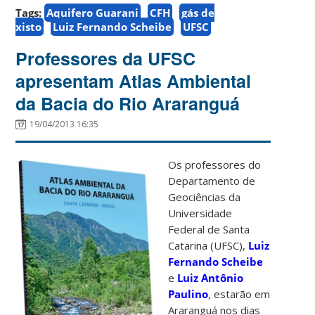
Tags:
Aquifero Guarani
CFH
gás de
xisto
Luiz Fernando Scheibe
UFSC
Professores da UFSC
apresentam Atlas Ambiental
da Bacia do Rio Araranguá
19/04/2013 16:35
Os professores do
Departamento de
Geociências da
Universidade
Federal de Santa
Catarina (UFSC),
Luiz
Fernando Scheibe
e
Luiz Antônio
Paulino
, estarão em
Araranguá nos dias