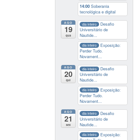
14:00
Soberania
tecnológica e digital
AGO
Desafio
dia inteiro
19
Universitário de
Nautide...
qua
Exposição:
dia inteiro
Perder Tudo.
Novament...
AGO
Desafio
dia inteiro
20
Universitário de
Nautide...
qui
Exposição:
dia inteiro
Perder Tudo.
Novament...
AGO
Desafio
dia inteiro
21
Universitário de
Nautide...
sex
Exposição:
dia inteiro