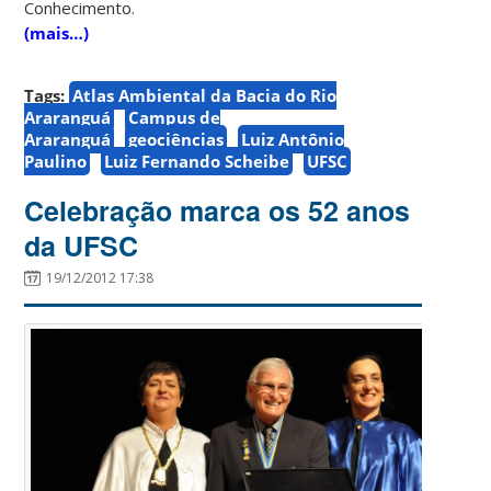
Conhecimento.
(mais…)
Tags:
Atlas Ambiental da Bacia do Rio
Araranguá
Campus de
Araranguá
geociências
Luiz Antônio
Paulino
Luiz Fernando Scheibe
UFSC
Celebração marca os 52 anos
da UFSC
19/12/2012 17:38