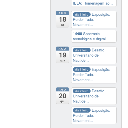
IELA: Homenagem ao...
AGO
Exposição:
dia inteiro
18
Perder Tudo.
Novament...
ter
14:00
Soberania
tecnológica e digital
AGO
Desafio
dia inteiro
19
Universitário de
Nautide...
qua
Exposição:
dia inteiro
Perder Tudo.
Novament...
AGO
Desafio
dia inteiro
20
Universitário de
Nautide...
qui
Exposição:
dia inteiro
Perder Tudo.
Novament...