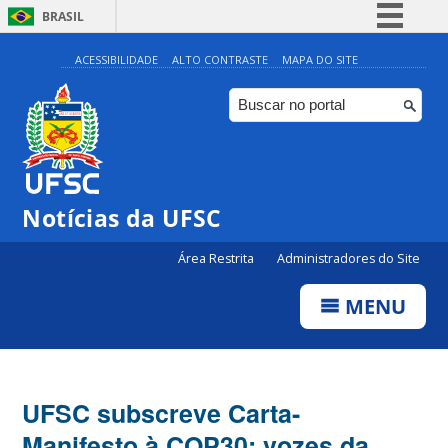
BRASIL
Simplifique!
ACESSIBILIDADE
ALTO CONTRASTE
MAPA DO SITE
Comunica BR
Participe
Acesso à informação
Legislação
Notícias da UFSC
Canais
Área Restrita
Administradores do Site
MENU
UFSC subscreve Carta-
Manifesto à COP30; vozes da