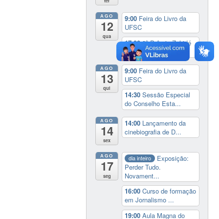
ter
AGO
9:00
Feira do Livro da
12
UFSC
qua
17:00
3º Prêmio Zahidé
Muzart
AGO
9:00
Feira do Livro da
13
UFSC
qui
14:30
Sessão Especial
do Conselho Esta...
AGO
14:00
Lançamento da
14
cinebiografia de D...
sex
AGO
Exposição:
dia inteiro
17
Perder Tudo.
Novament...
seg
16:00
Curso de formação
em Jornalismo ...
19:00
Aula Magna do