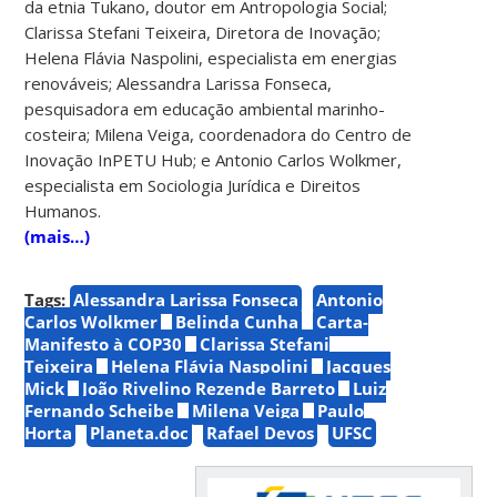
da etnia Tukano, doutor em Antropologia Social;
Clarissa Stefani Teixeira, Diretora de Inovação;
Helena Flávia Naspolini, especialista em energias
renováveis; Alessandra Larissa Fonseca,
pesquisadora em educação ambiental marinho-
costeira; Milena Veiga, coordenadora do Centro de
Inovação InPETU Hub; e Antonio Carlos Wolkmer,
especialista em Sociologia Jurídica e Direitos
Humanos.
(mais…)
Tags:
Alessandra Larissa Fonseca
Antonio
Carlos Wolkmer
Belinda Cunha
Carta-
Manifesto à COP30
Clarissa Stefani
Teixeira
Helena Flávia Naspolini
Jacques
Mick
João Rivelino Rezende Barreto
Luiz
Fernando Scheibe
Milena Veiga
Paulo
Horta
Planeta.doc
Rafael Devos
UFSC