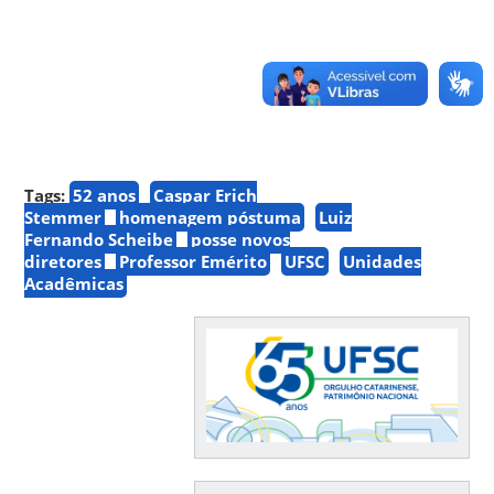
Tags:
52 anos
Caspar Erich
Stemmer
homenagem póstuma
Luiz
Fernando Scheibe
posse novos
diretores
Professor Emérito
UFSC
Unidades
Acadêmicas