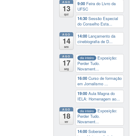
AGO
9:00
Feira do Livro da
13
UFSC
qui
14:30
Sessão Especial
do Conselho Esta...
AGO
14:00
Lançamento da
14
cinebiografia de D...
sex
AGO
Exposição:
dia inteiro
17
Perder Tudo.
Novament...
seg
16:00
Curso de formação
em Jornalismo ...
19:00
Aula Magna do
IELA: Homenagem ao...
AGO
Exposição:
dia inteiro
18
Perder Tudo.
Novament...
ter
14:00
Soberania