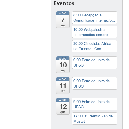
Eventos
AGO
8:00
Recepção à
7
Comunidade Internacio...
sex
10:00
Webpalestra:
‘Informações essenc...
20:00
Cineclube África
no Cinema: ‘Coc...
AGO
9:00
Feira do Livro da
10
UFSC
seg
AGO
9:00
Feira do Livro da
11
UFSC
ter
AGO
9:00
Feira do Livro da
12
UFSC
qua
17:00
3º Prêmio Zahidé
Muzart