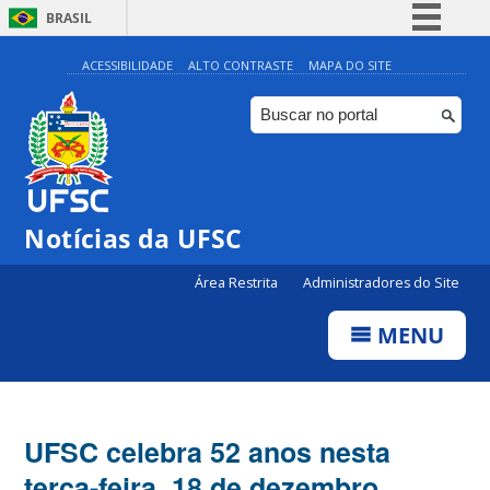
BRASIL
Simplifique!
ACESSIBILIDADE
ALTO CONTRASTE
MAPA DO SITE
Comunica BR
Participe
Acesso à informação
Legislação
Notícias da UFSC
Canais
Área Restrita
Administradores do Site
MENU
UFSC celebra 52 anos nesta
terça-feira, 18 de dezembro