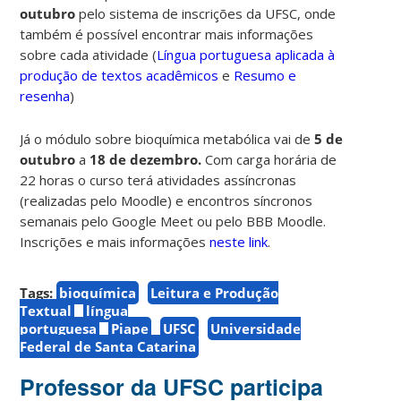
outubro
pelo sistema de inscrições da UFSC, onde
também é possível encontrar mais informações
sobre cada atividade (
L
íngua portuguesa aplicada à
produção de textos acadêmicos
e
Resumo e
resenha
)
Já o módulo sobre bioquímica metabólica vai de
5 de
outubro
a
18 de dezembro.
Com carga horária de
22 horas o curso terá atividades assíncronas
(realizadas pelo Moodle) e encontros síncronos
semanais pelo Google Meet ou pelo BBB Moodle.
Inscrições e mais informações
neste link
.
Tags:
bioquímica
Leitura e Produção
Textual
língua
portuguesa
Piape
UFSC
Universidade
Federal de Santa Catarina
Professor da UFSC participa