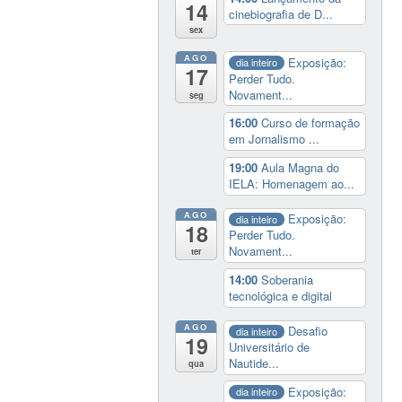
14
cinebiografia de D...
sex
AGO
Exposição:
dia inteiro
17
Perder Tudo.
Novament...
seg
16:00
Curso de formação
em Jornalismo ...
19:00
Aula Magna do
IELA: Homenagem ao...
AGO
Exposição:
dia inteiro
18
Perder Tudo.
Novament...
ter
14:00
Soberania
tecnológica e digital
AGO
Desafio
dia inteiro
19
Universitário de
Nautide...
qua
Exposição:
dia inteiro