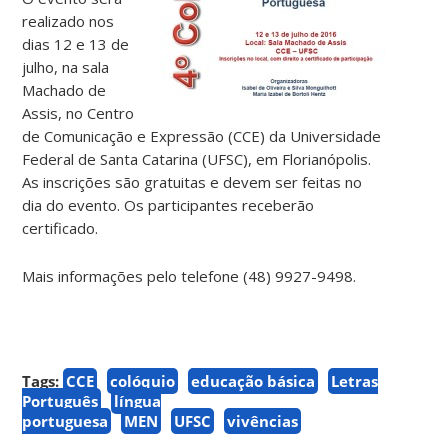
realizado nos
dias 12 e 13 de
julho, na sala
Machado de
Assis, no Centro
de Comunicação e Expressão (CCE) da Universidade
Federal de Santa Catarina (UFSC), em Florianópolis.
As inscrições são gratuitas e devem ser feitas no
dia do evento. Os participantes receberão
certificado.
Mais informações pelo telefone (48) 9927-9498.
Tags:
CCE
colóquio
educação básica
Letras
Português
língua
portuguesa
MEN
UFSC
vivências