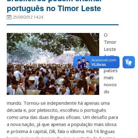
português no Timor Leste
25/09/2012 14:24
O
Timor
Leste
é um
dos
países
mais
novos
do
mundo. Tornou-se independente há apenas uma
década e, por plebiscito, escolheu o português
como uma das duas línguas oficiais. Um desafio para
a nova nação, já que apenas a população mais idosa
e próxima à capital, Díli, fala o idioma. Há 16 línguas