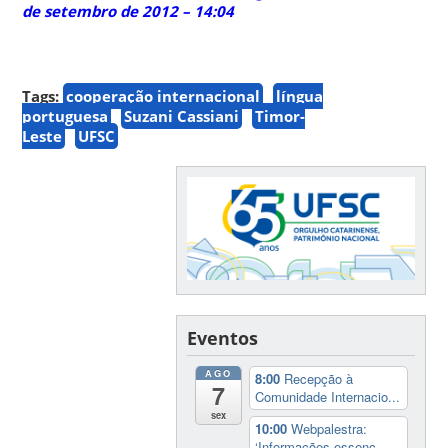
de setembro de 2012 – 14:04
Tags:
cooperação internacional
língua
portuguesa
Suzani Cassiani
Timor-
Leste
UFSC
Eventos
AGO
8:00
Recepção à
7
Comunidade Internacio...
sex
10:00
Webpalestra:
‘Informações essenc...