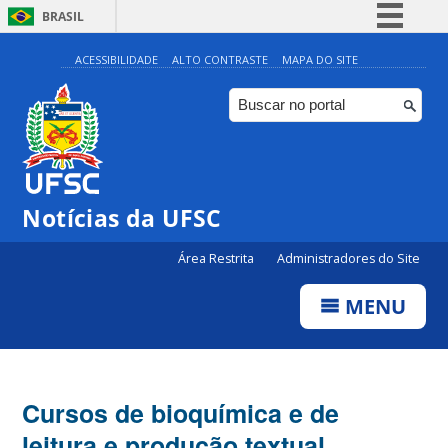
BRASIL
Simplifique!
ACESSIBILIDADE
ALTO CONTRASTE
MAPA DO SITE
Comunica BR
Participe
Acesso à informação
Legislação
Notícias da UFSC
Canais
Área Restrita
Administradores do Site
MENU
Cursos de bioquímica e de
leitura e produção textual