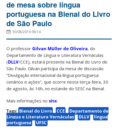
de mesa sobre língua
portuguesa na Bienal do Livro
de São Paulo
30/08/2016 08:14
O professor
Gilvan Müller de Oliveira
, do
Departamento de Língua e Literatura Vernáculas
(
DLLV
/CCE), estará presente na Bienal do Livro de
São Paulo. Gilvan participa da mesa de discussão
“Divulgação internacional da língua portuguesa:
cenários e ações”, que ocorre nesta terça-feira, 30
de agosto, às 16h, no estande do SESC na Bienal.
Mais informações no
site
.
Tags:
Bienal do Livro
CCE
Departamento de
Língua e Literatura Vernáculas
DLLV
língua
portuguesa
UFSC