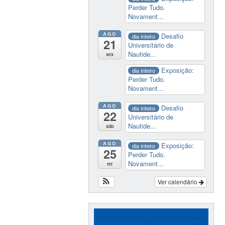
Perder Tudo.
Novament...
AGO
Desafio
dia inteiro
21
Universitário de
Nautide...
sex
Exposição:
dia inteiro
Perder Tudo.
Novament...
AGO
Desafio
dia inteiro
22
Universitário de
Nautide...
sáb
AGO
Exposição:
dia inteiro
25
Perder Tudo.
Novament...
ter
Ver calendário