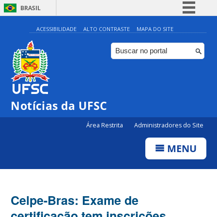
BRASIL
Simplifique!
ACESSIBILIDADE
ALTO CONTRASTE
MAPA DO SITE
Comunica BR
Participe
Acesso à informação
Legislação
Notícias da UFSC
Canais
Área Restrita
Administradores do Site
MENU
Celpe-Bras: Exame de
certificação tem inscrições