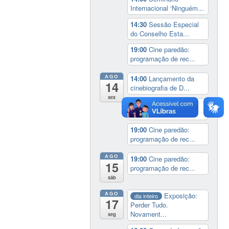
Internacional ‘Ninguém...
14:30
Sessão Especial
do Conselho Esta...
19:00
Cine paredão:
programação de rec...
AGO
14:00
Lançamento da
14
cinebiografia de D...
sex
14:30
Aula inaugural:
China, de país m...
19:00
Cine paredão:
programação de rec...
AGO
19:00
Cine paredão:
15
programação de rec...
sáb
AGO
Exposição:
dia inteiro
17
Perder Tudo.
Novament...
seg