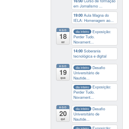
16:00
Curso de formação
em Jornalismo ...
19:00
Aula Magna do
IELA: Homenagem ao...
AGO
Exposição:
dia inteiro
18
Perder Tudo.
Novament...
ter
14:00
Soberania
tecnológica e digital
AGO
Desafio
dia inteiro
19
Universitário de
Nautide...
qua
Exposição:
dia inteiro
Perder Tudo.
Novament...
AGO
Desafio
dia inteiro
20
Universitário de
Nautide...
qui
Exposição:
dia inteiro