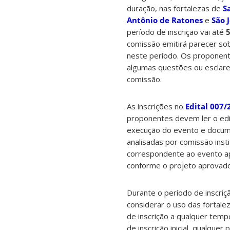
duração, nas fortalezas de
S
Antônio de Ratones
e
São 
período de inscrição vai até
comissão emitirá parecer so
neste período. Os proponent
algumas questões ou esclare
comissão.
As inscrições no
Edital 007
proponentes devem ler o edit
execução do evento e docume
analisadas por comissão inst
correspondente ao evento ap
conforme o projeto aprovado
Durante o período de inscriç
considerar o uso das fortale
de inscrição a qualquer temp
de inscrição inicial, qualq