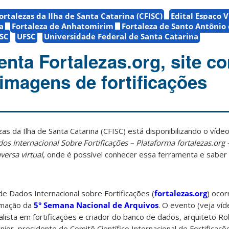
rtalezas da Ilha de Santa Catarina (CFISC)
Edital Espaço V
a
Fortaleza de Anhatomirim
Fortaleza de Santo Antônio
FSC
UFSC
Universidade Federal de Santa Catarina
enta Fortalezas.org, site c
 imagens de fortificações
as da Ilha de Santa Catarina (CFISC) está disponibilizando o víd
os Internacional Sobre Fortificações – Plataforma fortalezas.org
ersa virtual
, onde é possível conhecer essa ferramenta e saber
e Dados Internacional sobre Fortificações (
fortalezas.org
) oco
amação da
5° Semana Nacional de Arquivos
. O evento (veja ví
alista em fortificações e criador do banco de dados, arquiteto R
nior, presidente do Comitê Científico Internacional de Fortificaç