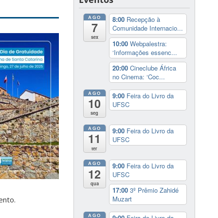
AGO
8:00
Recepção à
7
Comunidade Internacio...
sex
10:00
Webpalestra:
‘Informações essenc...
20:00
Cineclube África
no Cinema: ‘Coc...
AGO
9:00
Feira do Livro da
10
UFSC
seg
AGO
9:00
Feira do Livro da
11
UFSC
ter
AGO
9:00
Feira do Livro da
12
UFSC
qua
17:00
3º Prêmio Zahidé
Muzart
ento.
AGO
9:00
Feira do Livro da