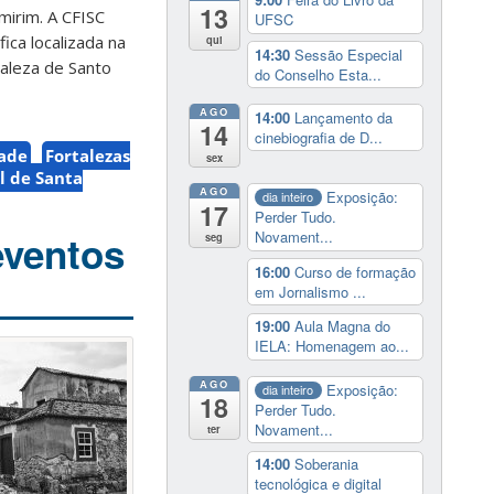
13
omirim. A CFISC
UFSC
ica localizada na
qui
14:30
Sessão Especial
taleza de Santo
do Conselho Esta...
AGO
14:00
Lançamento da
14
cinebiografia de D...
dade
Fortalezas
sex
l de Santa
AGO
Exposição:
dia inteiro
17
Perder Tudo.
Novament...
eventos
seg
16:00
Curso de formação
em Jornalismo ...
19:00
Aula Magna do
IELA: Homenagem ao...
AGO
Exposição:
dia inteiro
18
Perder Tudo.
Novament...
ter
14:00
Soberania
tecnológica e digital