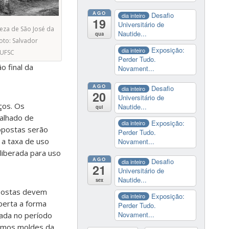
AGO
Desafio
dia inteiro
19
Universitário de
eza de São José da
Nautide...
qua
oto: Salvador
Exposição:
dia inteiro
UFSC
Perder Tudo.
 final da
Novament...
AGO
Desafio
dia inteiro
20
Universitário de
ços. Os
Nautide...
qui
talhado de
Exposição:
dia inteiro
opostas serão
Perder Tudo.
 a taxa de uso
Novament...
liberada para uso
AGO
Desafio
dia inteiro
21
Universitário de
Nautide...
sex
opostas devem
Exposição:
dia inteiro
berta a forma
Perder Tudo.
Novament...
vada no período
esmos moldes da