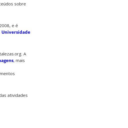
onteúdos sobre
 2008, e é
a
Universidade
alezas.org. A
magens
, mais
cumentos
das atividades