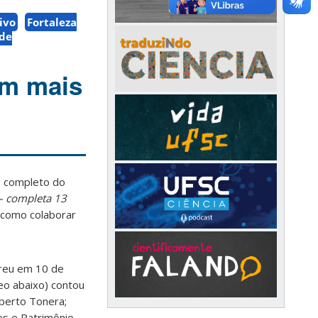
ivo
Fortaleza
 de
om mais
eo completo do
 – completa 13
 como colaborar
rreu em 10 de
deo abaixo) contou
oberto Tonera;
ões e Patrimônio