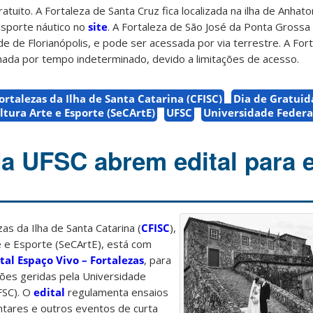
atuito. A Fortaleza de Santa Cruz fica localizada na ilha de Anhat
ansporte náutico no
site
. A Fortaleza de São José da Ponta Grossa f
de de Florianópolis, e pode ser acessada por via terrestre. A For
hada por tempo indeterminado, devido a limitações de acesso.
rtalezas da Ilha de Santa Catarina (CFISC)
Dia de Gratui
ltura Arte e Esporte (SeCArtE)
UFSC
Universidade Federa
da UFSC abrem edital para 
as da Ilha de Santa Catarina (
CFISC
),
te e Esporte (SeCArtE), está com
tal Espaço Vivo – Fortalezas
, para
ções geridas pela Universidade
FSC). O
edital
regulamenta ensaios
ntares e outros eventos de curta