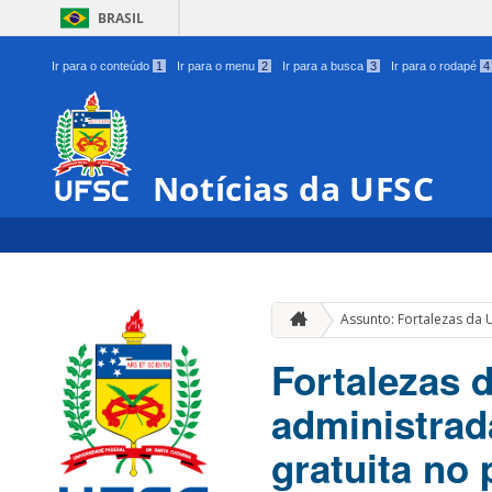
BRASIL
Ir para o conteúdo
1
Ir para o menu
2
Ir para a busca
3
Ir para o rodapé
4
Notícias da UFSC
Assunto: Fortalezas da 
Fortalezas 
administrad
gratuita no