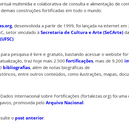
virtual multimídia e colaborativa de consulta e alimentação de c
 e demais construções fortificadas em todo o mundo.
as.org
, desenvolvida a partir de 1999, foi lançada na internet em
C, setor vinculado à
Secretaria de Cultura e Arte (SeCArte)
d
 (UFSC)
.
ara pesquisa é livre e gratuito, bastando acessar o website fort
tualização, traz hoje mais 2.500
fortificações
, mais de 9.200
i
00
bibliografias
, além de notas biográficas de
stóricos, entre outros conteúdos, como ilustrações, mapas, do
ados Internacional sobre Fortificações (fortalezas.org) foi uma 
quivos, promovida pelo
Arquivo Nacional
.
nsulte o
post anterior
.