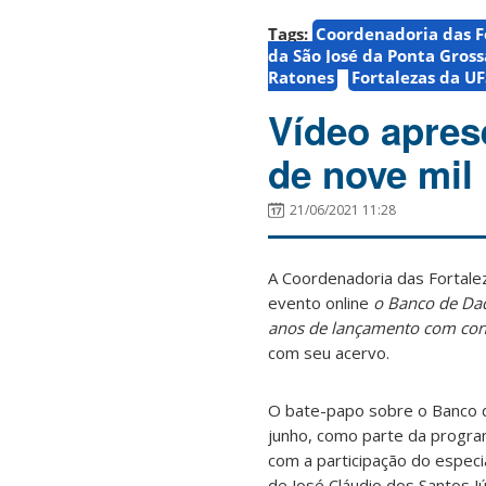
Tags:
Coordenadoria das Fo
da São José da Ponta Gross
Ratones
Fortalezas da U
Vídeo apres
de nove mil
21/06/2021 11:28
A Coordenadoria das Fortalez
evento online
o Banco de Dad
anos de lançamento com conv
com seu acervo.
O bate-papo sobre o Banco d
junho, como parte da progr
com a participação do especi
de José Cláudio dos Santos Jú