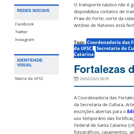
O transporte náutico não é gr
REDES SOCIAIS
disponibiliza contatos de tr
Praia do Forte, norte da cida
Facebook
Antônio de Ratones está fec
Twitter
Instagram
Tags:
Coordenadoria das Fo
da UFSC
Secretaria de Cu
Catarina
IDENTIDADE
Fortalezas 
VISUAL
Marca da UFSC
26/02/2025 09:05
A Coordenadoria das Fortalez
da Secretaria de Cultura, Ar
inscrições abertas para o
Edi
uso temporário das fortifica
Federal de Santa Catarina (U
fotográficos, casamentos, ja