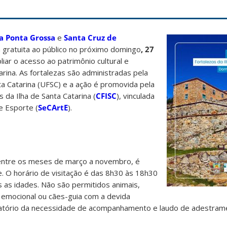
da Ponta Grossa
e
Santa Cruz de
 gratuita ao público no próximo domingo
, 27
mpliar o acesso ao patrimônio cultural e
tarina. As fortalezas são administradas pela
a Catarina (UFSC) e a ação é promovida pela
 da Ilha de Santa Catarina (
CFISC
), vinculada
 e Esporte (
SeCArtE
).
entre os meses de março a novembro, é
e. O horário de visitação é das 8h30 às 18h30
s as idades. Não são permitidos animais,
emocional ou cães-guia com a devida
batório da necessidade de acompanhamento e laudo de adestram