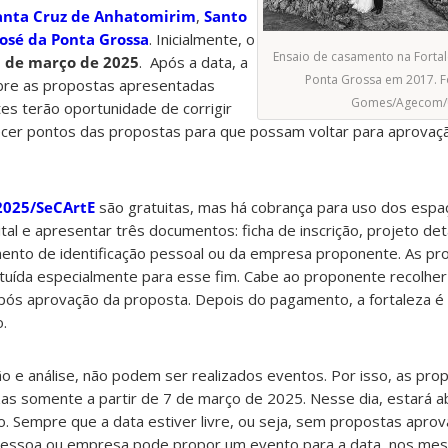
anta Cruz de Anhatomirim
,
Santo
José da Ponta Grossa
. Inicialmente, o
Ensaio de casamento na Fortal
5 de março de 2025
. Após a data, a
Ponta Grossa em 2017. F
bre as propostas apresentadas
Gomes/Agecom/
es terão oportunidade de corrigir
cer pontos das propostas para que possam voltar para aprovação
/2025/SeCArtE
são gratuitas, mas há cobrança para uso dos espa
al e apresentar três documentos: ficha de inscrição, projeto de
nto de identificação pessoal ou da empresa proponente. As pr
ituída especialmente para esse fim. Cabe ao proponente recolher
ós aprovação da proposta. Depois do pagamento, a fortaleza é 
.
ão e análise, não podem ser realizados eventos. Por isso, as pr
zas somente a partir de 7 de março de 2025. Nesse dia, estará a
o. Sempre que a data estiver livre, ou seja, sem propostas apro
uer pessoa ou empresa pode propor um evento para a data, nos m