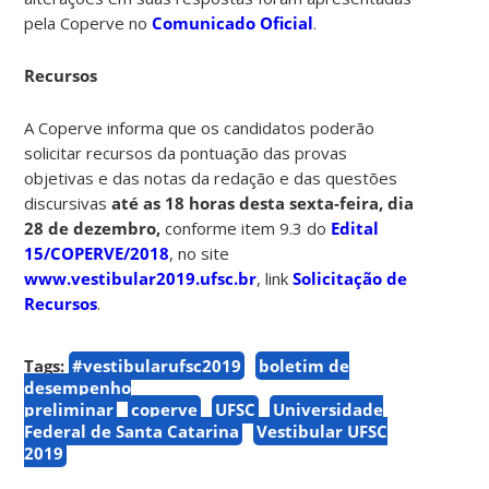
pela Coperve no
Comunicado Oficial
.
Recursos
A Coperve informa que os candidatos poderão
solicitar recursos da pontuação das provas
objetivas e das notas da redação e das questões
discursivas
até as 18 horas desta sexta-feira, dia
28 de dezembro,
conforme item 9.3 do
Edital
15/COPERVE/2018
, no site
www.vestibular2019.ufsc.br
, link
Solicitação de
Recursos
.
Tags:
#vestibularufsc2019
boletim de
desempenho
preliminar
coperve
UFSC
Universidade
Federal de Santa Catarina
Vestibular UFSC
2019