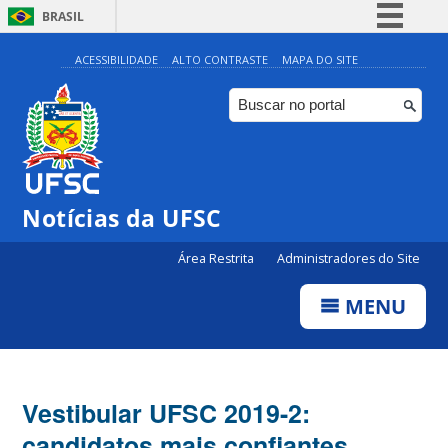
BRASIL
Simplifique!
ACESSIBILIDADE
ALTO CONTRASTE
MAPA DO SITE
Comunica BR
Participe
Acesso à informação
Legislação
Notícias da UFSC
Canais
Área Restrita
Administradores do Site
MENU
Vestibular UFSC 2019-2:
candidatos mais confiantes