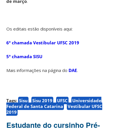
de março
.
Os editais estão disponíveis aqui:
6ª chamada Vestibular UFSC 2019
5ª chamada SISU
Mais informações na página do
DAE
.
Tags:
Sisu
Sisu 2019
UFSC
Universidade
Federal de Santa Catarina
Vestibular UFSC
2019
Estudante do cursinho Pré-