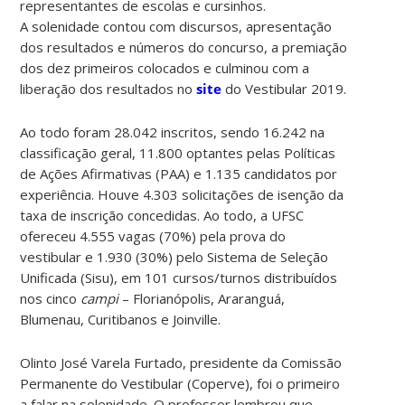
representantes de escolas e cursinhos.
A solenidade contou com discursos, apresentação
dos resultados e números do concurso, a premiação
dos dez primeiros colocados e culminou com a
liberação dos resultados no
site
do Vestibular 2019
.
Ao todo foram 28.042 inscritos, sendo 16.242 na
classificação geral, 11.800 optantes pelas Políticas
de Ações Afirmativas (PAA) e 1.135 candidatos por
experiência. Houve 4.303 solicitações de isenção da
taxa de inscrição concedidas. Ao todo, a UFSC
ofereceu 4.555 vagas (70%) pela prova do
vestibular e 1.930 (30%) pelo Sistema de Seleção
Unificada (Sisu), em 101 cursos/turnos distribuídos
nos cinco
campi
– Florianópolis, Araranguá,
Blumenau, Curitibanos e Joinville.
Olinto José Varela Furtado, presidente da Comissão
Permanente do Vestibular (Coperve), foi o primeiro
a falar na solenidade. O professor lembrou que