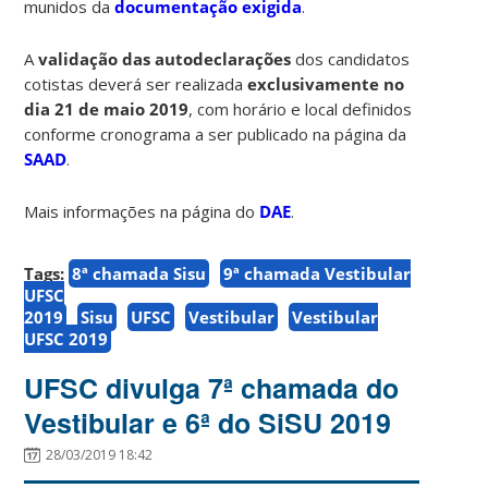
munidos da
documentação exigida
.
A
validação das autodeclarações
dos candidatos
cotistas deverá ser realizada
exclusivamente no
dia 21 de maio 2019
, com horário e local definidos
conforme cronograma a ser publicado na página da
SAAD
.
Mais informações na página do
DAE
.
Tags:
8ª chamada Sisu
9ª chamada Vestibular
UFSC
2019
Sisu
UFSC
Vestibular
Vestibular
UFSC 2019
UFSC divulga 7ª chamada do
Vestibular e 6ª do SiSU 2019
28/03/2019 18:42