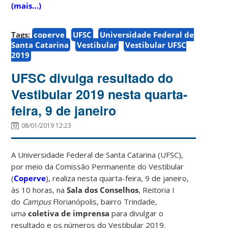
(mais…)
Tags:
coperve
UFSC
Universidade Federal de
Santa Catarina
Vestibular
Vestibular UFSC
2019
UFSC divulga resultado do
Vestibular 2019 nesta quarta-
feira, 9 de janeiro
08/01/2019 12:23
A Universidade Federal de Santa Catarina (UFSC),
por meio da Comissão Permanente do Vestibular
(
Coperve
), realiza nesta quarta-feira, 9 de janeiro,
às 10 horas, na
Sala dos Conselhos
, Reitoria I
do
Campus
Florianópolis, bairro Trindade,
uma
coletiva de imprensa
para divulgar o
resultado e os números do Vestibular 2019.