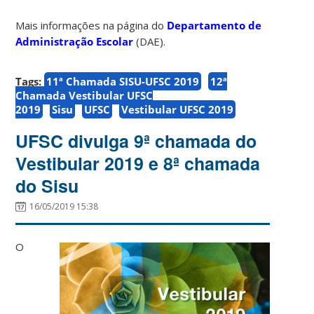
Mais informações na página do
Departamento de
Administração Escolar
(DAE).
Tags:
11ª Chamada SISU-UFSC 2019
12ª
Chamada Vestibular UFSC
2019
Sisu
UFSC
Vestibular UFSC 2019
UFSC divulga 9ª chamada do
Vestibular 2019 e 8ª chamada
do Sisu
16/05/2019 15:38
O