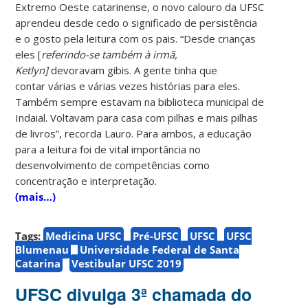
Extremo Oeste catarinense, o novo calouro da UFSC
aprendeu desde cedo o significado de persistência
e o gosto pela leitura com os pais. “Desde crianças
eles [
referindo-se também à irmã,
Ketlyn]
devoravam gibis. A gente tinha que
contar várias e várias vezes histórias para eles.
Também sempre estavam na biblioteca municipal de
Indaial. Voltavam para casa com pilhas e mais pilhas
de livros”, recorda Lauro. Para ambos, a educação
para a leitura foi de vital importância no
desenvolvimento de competências como
concentração e interpretação.
(mais…)
Tags:
Medicina UFSC
Pré-UFSC
UFSC
UFSC
Blumenau
Universidade Federal de Santa
Catarina
Vestibular UFSC 2019
UFSC divulga 3ª chamada do