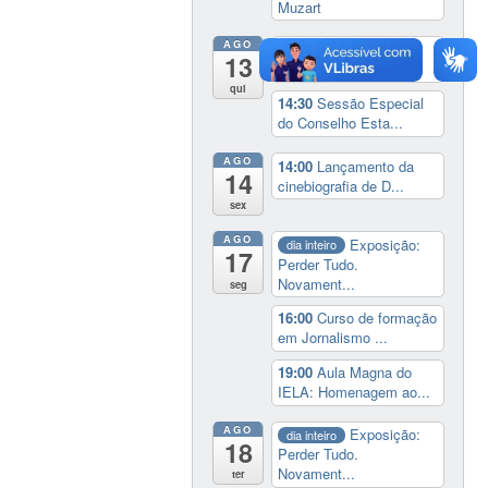
Muzart
AGO
9:00
Feira do Livro da
13
UFSC
qui
14:30
Sessão Especial
do Conselho Esta...
AGO
14:00
Lançamento da
14
cinebiografia de D...
sex
AGO
Exposição:
dia inteiro
17
Perder Tudo.
Novament...
seg
16:00
Curso de formação
em Jornalismo ...
19:00
Aula Magna do
IELA: Homenagem ao...
AGO
Exposição:
dia inteiro
18
Perder Tudo.
Novament...
ter