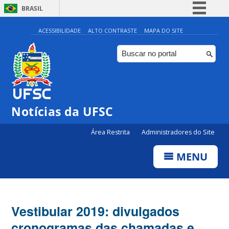
BRASIL
Simplifique!
ACESSIBILIDADE
ALTO CONTRASTE
MAPA DO SITE
Comunica BR
Participe
Acesso à informação
Legislação
Notícias da UFSC
Canais
Área Restrita
Administradores do Site
MENU
Vestibular 2019: divulgados
cronogramas das chamadas e