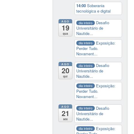
14:00
Soberania
tecnológica e digital
AGO
Desafio
dia inteiro
19
Universitário de
Nautide...
qua
Exposição:
dia inteiro
Perder Tudo.
Novament...
AGO
Desafio
dia inteiro
20
Universitário de
Nautide...
qui
Exposição:
dia inteiro
Perder Tudo.
Novament...
AGO
Desafio
dia inteiro
21
Universitário de
Nautide...
sex
Exposição:
dia inteiro
Perder Tudo.