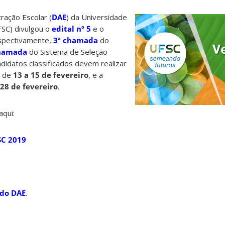
ação Escolar (
DAE
) da Universidade
FSC) divulgou o
edital nº 5
e o
espectivamente,
3ª chamada
do
chamada
do Sistema de Seleção
ndidatos classificados devem realizar
o de
13 a 15 de fevereiro
, e a
 28 de fevereiro
.
aqui:
SC 2019
 do DAE
.