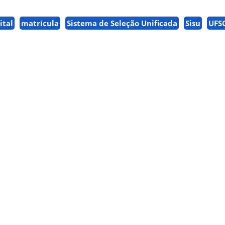
ital
matrícula
Sistema de Seleção Unificada
Sisu
UFS