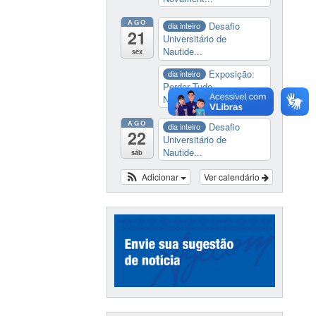
AGO
Desafio
dia inteiro
21
Universitário de
Nautide...
sex
Exposição:
dia inteiro
Perder Tudo.
Novament...
AGO
Desafio
dia inteiro
22
Universitário de
Nautide...
sáb
Adicionar
Ver calendário