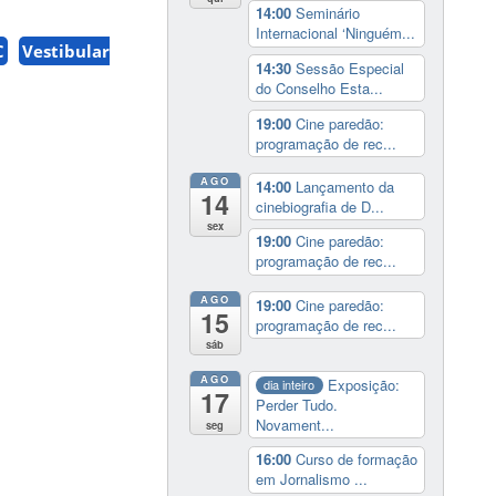
14:00
Seminário
Internacional ‘Ninguém...
C
Vestibular
14:30
Sessão Especial
do Conselho Esta...
19:00
Cine paredão:
programação de rec...
AGO
14:00
Lançamento da
14
cinebiografia de D...
sex
19:00
Cine paredão:
programação de rec...
AGO
19:00
Cine paredão:
15
programação de rec...
sáb
AGO
Exposição:
dia inteiro
17
Perder Tudo.
Novament...
seg
16:00
Curso de formação
em Jornalismo ...