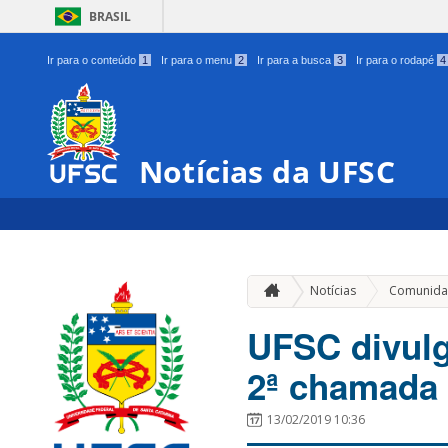
BRASIL
Ir para o conteúdo
1
Ir para o menu
2
Ir para a busca
3
Ir para o rodapé
4
Notícias da UFSC
Notícias
Comunida
UFSC divulg
2ª chamada
13/02/2019 10:36