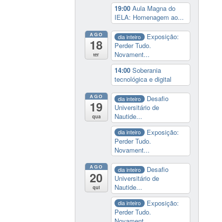
19:00
Aula Magna do
IELA: Homenagem ao...
AGO
Exposição:
dia inteiro
18
Perder Tudo.
Novament...
ter
14:00
Soberania
tecnológica e digital
AGO
Desafio
dia inteiro
19
Universitário de
Nautide...
qua
Exposição:
dia inteiro
Perder Tudo.
Novament...
AGO
Desafio
dia inteiro
20
Universitário de
Nautide...
qui
Exposição:
dia inteiro
Perder Tudo.
Novament...