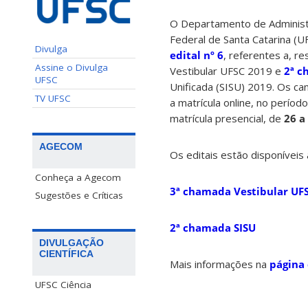
O Departamento de Administr
Federal de Santa Catarina (U
Divulga
edital nº 6
, referentes a, r
Assine o Divulga
Vestibular UFSC 2019 e
2ª 
UFSC
Unificada (SISU) 2019. Os ca
TV UFSC
a matrícula online, no períod
matrícula presencial, de
26 a
AGECOM
Os editais estão disponíveis 
Conheça a Agecom
3ª chamada Vestibular UF
Sugestões e Críticas
2ª chamada SISU
DIVULGAÇÃO
CIENTÍFICA
Mais informações na
página
UFSC Ciência