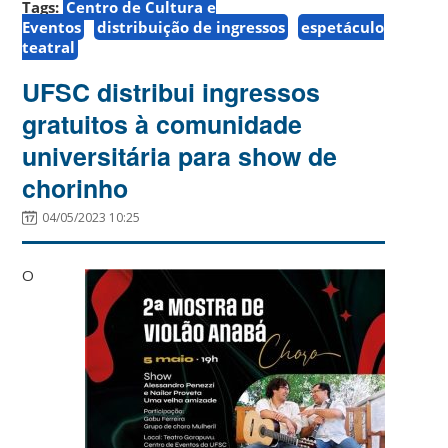
Tags:
Centro de Cultura e
Eventos
distribuição de ingressos
espetáculo
teatral
UFSC distribui ingressos
gratuitos à comunidade
universitária para show de
chorinho
04/05/2023 10:25
O