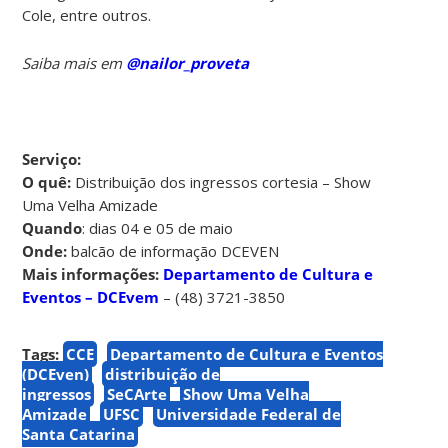
Cole, entre outros.
Saiba mais em
@nailor_proveta
Serviço:
O quê:
Distribuição dos ingressos cortesia – Show
Uma Velha Amizade
Quando
: dias 04 e 05 de maio
Onde:
balcão de informação DCEVEN
Mais informações:
Departamento de Cultura e
Eventos – DCEvem
– (48) 3721-3850
Tags:
CCE
Departamento de Cultura e Eventos
(DCEven)
distribuição de
ingressos
SeCArte
Show Uma Velha
Amizade
UFSC
Universidade Federal de
Santa Catarina