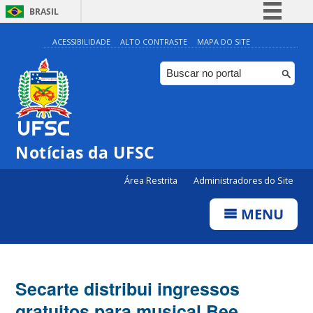
BRASIL
Simplifique!
ACESSIBILIDADE
ALTO CONTRASTE
MAPA DO SITE
Comunica BR
Participe
Acesso à informação
Legislação
Notícias da UFSC
Canais
Área Restrita
Administradores do Site
MENU
Secarte distribui ingressos
gratuitos para musical Bee