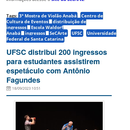
Tags:
3ª Mostra de Violão Anabá
Centro de
Cultura de Eventos
distribuição de
ingressos
Escola Waldorf
Anabá
ingressos
SeCArte
UFSC
Universidade
Federal de Santa Catarina
UFSC distribui 200 ingressos
para estudantes assistirem
espetáculo com Antônio
Fagundes
18/09/2023 10:51