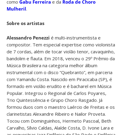
como
Gabu Ferreira
e da
Roda de Choro
Mulheril
.
Sobre os artistas
Alessandro Penezzi
é multi-instrumentista e
compositor. Tem especial expertise como violonista
de 7 cordas, além de tocar violão tenor, cavaquinho,
bandolim e flauta. Em 2018, venceu o 29º Prêmio da
Música Brasileira na categoria melhor álbum
instrumental com o disco “Quebranto”, em parceria
com Yamandu Costa. Nascido em Piracicaba (SP), é
formado em violão erudito e é bacharel em Música
Popular. Integrou o Regional de Carlos Poyares,
Trio Quintessência e Grupo Choro Rasgado. Já
formou duos com o maestro Laércio de Freitas e os
clarinetistas Alexandre Ribeiro e Nailor Proveta.
Tocou com Dominguinhos, Hermeto Pascoal, Beth
Carvalho, Sílvio Caldas, Alaíde Costa, D. Ivone Lara e
as orquestras Jazz Sinfônica de São Paulo e Sinfônica