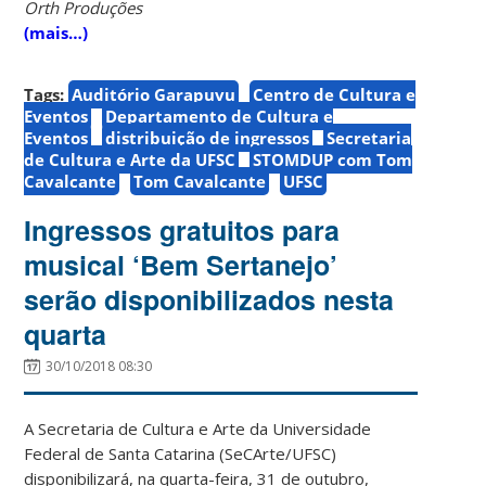
Orth Produções
(mais…)
Tags:
Auditório Garapuvu
Centro de Cultura e
Eventos
Departamento de Cultura e
Eventos
distribuição de ingressos
Secretaria
de Cultura e Arte da UFSC
STOMDUP com Tom
Cavalcante
Tom Cavalcante
UFSC
Ingressos gratuitos para
musical ‘Bem Sertanejo’
serão disponibilizados nesta
quarta
30/10/2018 08:30
A Secretaria de Cultura e Arte da Universidade
Federal de Santa Catarina (SeCArte/UFSC)
disponibilizará, na quarta-feira, 31 de outubro,