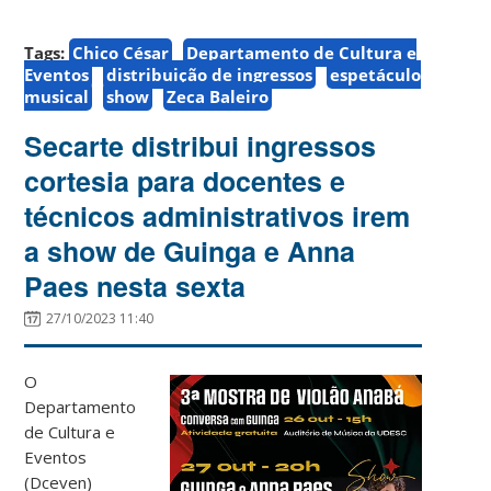
Tags:
Chico César
Departamento de Cultura e
Eventos
distribuição de ingressos
espetáculo
musical
show
Zeca Baleiro
Secarte distribui ingressos
cortesia para docentes e
técnicos administrativos irem
a show de Guinga e Anna
Paes nesta sexta
27/10/2023 11:40
O
Departamento
de Cultura e
Eventos
(Dceven)