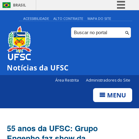
BRASIL
Simplifique!
ACESSIBILIDADE
ALTO CONTRASTE
MAPA DO SITE
Comunica BR
Participe
Acesso à informação
Legislação
Notícias da UFSC
Canais
Área Restrita
Administradores do Site
MENU
55 anos da UFSC: Grupo
Engenho faz show da