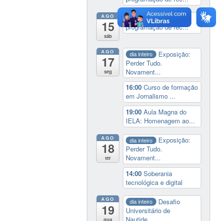
AGO
19:00
Cine paredão:
15
programação de rec...
sáb
AGO
Exposição:
dia inteiro
17
Perder Tudo.
Novament...
seg
16:00
Curso de formação
em Jornalismo ...
19:00
Aula Magna do
IELA: Homenagem ao...
AGO
Exposição:
dia inteiro
18
Perder Tudo.
Novament...
ter
14:00
Soberania
tecnológica e digital
AGO
Desafio
dia inteiro
19
Universitário de
Nautide...
qua