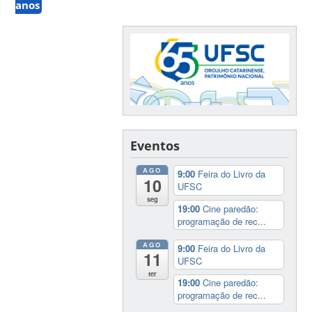
anos
Eventos
AGO
9:00
Feira do Livro da
10
UFSC
seg
19:00
Cine paredão:
programação de rec...
AGO
9:00
Feira do Livro da
11
UFSC
ter
19:00
Cine paredão:
programação de rec...