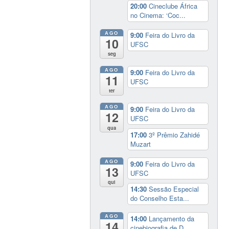
20:00
Cineclube África
no Cinema: ‘Coc...
AGO
9:00
Feira do Livro da
10
UFSC
seg
AGO
9:00
Feira do Livro da
11
UFSC
ter
AGO
9:00
Feira do Livro da
12
UFSC
qua
17:00
3º Prêmio Zahidé
Muzart
AGO
9:00
Feira do Livro da
13
UFSC
qui
14:30
Sessão Especial
do Conselho Esta...
AGO
14:00
Lançamento da
14
cinebiografia de D...