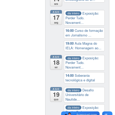
sex
AGO
Exposição:
dia inteiro
17
Perder Tudo.
Novament...
seg
16:00
Curso de formação
em Jornalismo ...
19:00
Aula Magna do
IELA: Homenagem ao...
AGO
Exposição:
dia inteiro
18
Perder Tudo.
Novament...
ter
14:00
Soberania
tecnológica e digital
AGO
Desafio
dia inteiro
19
Universitário de
Nautide...
qua
Exposição:
dia inteiro
Perder Tudo.