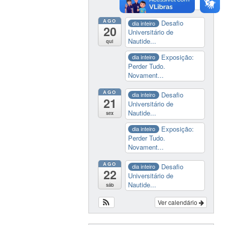
Novament...
AGO
Desafio
dia inteiro
20
Universitário de
Nautide...
qui
Exposição:
dia inteiro
Perder Tudo.
Novament...
AGO
Desafio
dia inteiro
21
Universitário de
Nautide...
sex
Exposição:
dia inteiro
Perder Tudo.
Novament...
AGO
Desafio
dia inteiro
22
Universitário de
Nautide...
sáb
Ver calendário