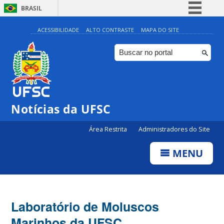
BRASIL
Simplifique!
ACESSIBILIDADE
ALTO CONTRASTE
MAPA DO SITE
Comunica BR
Participe
Acesso à informação
Legislação
Notícias da UFSC
Canais
Área Restrita
Administradores do Site
MENU
Laboratório de Moluscos
Marinhos da UFSC