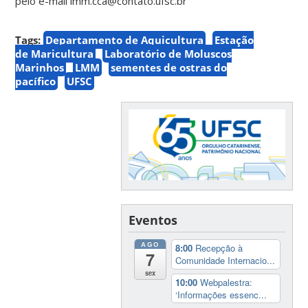
pelo e-mail lmm.cca@contato.ufsc.br
Tags:
Departamento de Aquicultura
Estação
de Maricultura
Laboratório de Moluscos
Marinhos
LMM
sementes de ostras do
pacífico
UFSC
Eventos
AGO
8:00
Recepção à
7
Comunidade Internacio...
sex
10:00
Webpalestra:
‘Informações essenc...