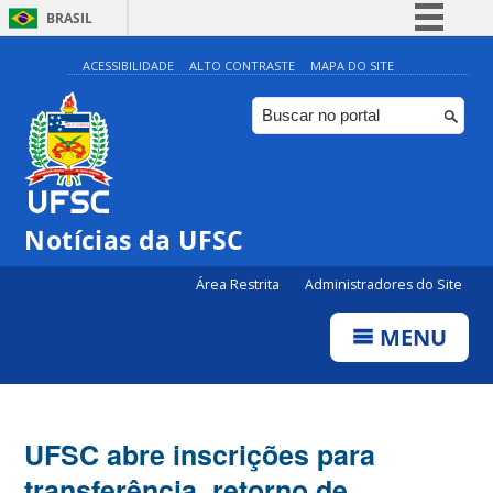
BRASIL
Simplifique!
ACESSIBILIDADE
ALTO CONTRASTE
MAPA DO SITE
Comunica BR
Participe
Acesso à informação
Legislação
Notícias da UFSC
Canais
Área Restrita
Administradores do Site
MENU
UFSC abre inscrições para
transferência, retorno de