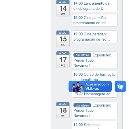
AGO
14:00
Lançamento da
14
cinebiografia de D...
sex
19:00
Cine paredão:
programação de rec...
AGO
19:00
Cine paredão:
15
programação de rec...
sáb
AGO
Exposição:
dia inteiro
17
Perder Tudo.
Novament...
seg
16:00
Curso de formação
em Jornalismo ...
19:00
Aula Magna do
IELA: Homenagem ao...
AGO
Exposição:
dia inteiro
18
Perder Tudo.
Novament...
ter
14:00
Soberania