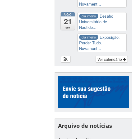
Novament...
AGO
Desafio
dia inteiro
21
Universitário de
Nautide...
sex
Exposição:
dia inteiro
Perder Tudo.
Novament...
Ver calendário
Arquivo de notícias