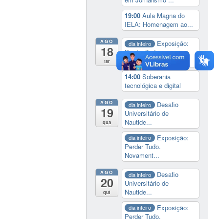
19:00
Aula Magna do
IELA: Homenagem ao...
AGO
Exposição:
dia inteiro
18
Perder Tudo.
Novament...
ter
14:00
Soberania
tecnológica e digital
AGO
Desafio
dia inteiro
19
Universitário de
Nautide...
qua
Exposição:
dia inteiro
Perder Tudo.
Novament...
AGO
Desafio
dia inteiro
20
Universitário de
Nautide...
qui
Exposição:
dia inteiro
Perder Tudo.