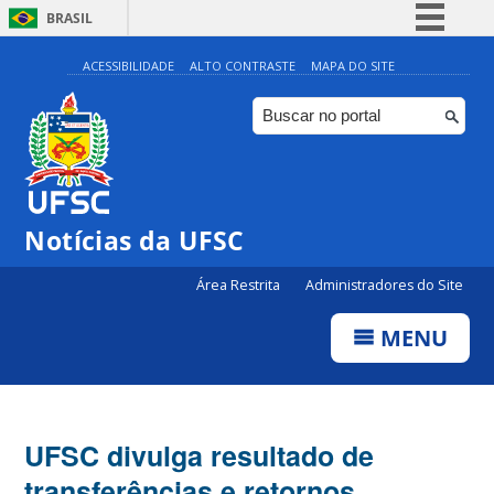
BRASIL
Simplifique!
ACESSIBILIDADE
ALTO CONTRASTE
MAPA DO SITE
Comunica BR
Participe
Acesso à informação
Legislação
Notícias da UFSC
Canais
Área Restrita
Administradores do Site
MENU
UFSC divulga resultado de
transferências e retornos