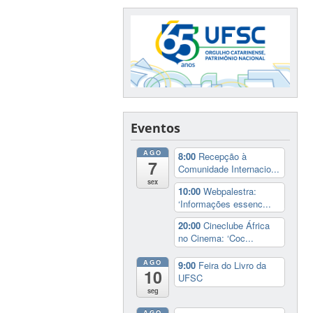
Eventos
AGO
8:00
Recepção à
7
Comunidade Internacio...
sex
10:00
Webpalestra:
‘Informações essenc...
20:00
Cineclube África
no Cinema: ‘Coc...
AGO
9:00
Feira do Livro da
10
UFSC
seg
AGO