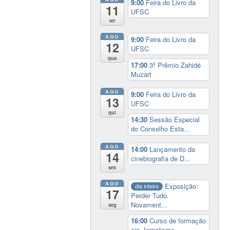
9:00
Feira do Livro da
11
UFSC
ter
AGO
9:00
Feira do Livro da
12
UFSC
qua
17:00
3º Prêmio Zahidé
Muzart
AGO
9:00
Feira do Livro da
13
UFSC
qui
14:30
Sessão Especial
do Conselho Esta...
AGO
14:00
Lançamento da
14
cinebiografia de D...
sex
AGO
Exposição:
dia inteiro
17
Perder Tudo.
Novament...
seg
16:00
Curso de formação
em Jornalismo ...