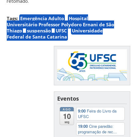
retomado.
Tags:
Emergência Adulto
Hospital
Universitário Professor Polydoro Ernani de São
Thiago
suspensão
UFSC
Universidade
Federal de Santa Catarina
Eventos
AGO
9:00
Feira do Livro da
10
UFSC
seg
19:00
Cine paredão:
programação de rec...