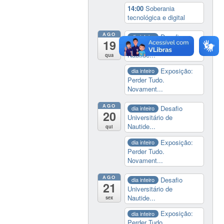
14:00
Soberania
tecnológica e digital
AGO
Desafio
dia inteiro
19
Universitário de
Nautide...
qua
Exposição:
dia inteiro
Perder Tudo.
Novament...
AGO
Desafio
dia inteiro
20
Universitário de
Nautide...
qui
Exposição:
dia inteiro
Perder Tudo.
Novament...
AGO
Desafio
dia inteiro
21
Universitário de
Nautide...
sex
Exposição:
dia inteiro
Perder Tudo.