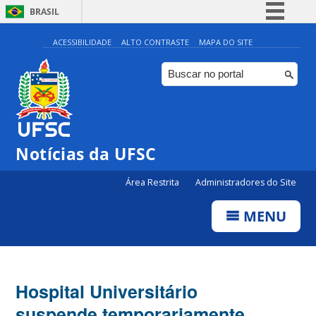
BRASIL
Simplifique!
ACESSIBILIDADE
ALTO CONTRASTE
MAPA DO SITE
Comunica BR
Participe
Acesso à informação
Legislação
Notícias da UFSC
Canais
Área Restrita
Administradores do Site
MENU
Hospital Universitário
suspende temporariamente