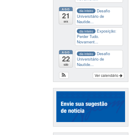
AGO
Desafio
dia inteiro
21
Universitário de
Nautide...
sex
Exposição:
dia inteiro
Perder Tudo.
Novament...
AGO
Desafio
dia inteiro
22
Universitário de
Nautide...
sáb
Ver calendário