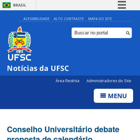
BRASIL
Simplifique!
ACESSIBILIDADE
ALTO CONTRASTE
MAPA DO SITE
Comunica BR
Participe
Acesso à informação
Legislação
Notícias da UFSC
Canais
Área Restrita
Administradores do Site
MENU
Conselho Universitário debate
proposta de calendário