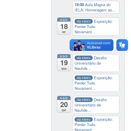
19:00
Aula Magna do
IELA: Homenagem ao...
AGO
Exposição:
dia inteiro
18
Perder Tudo.
Novament...
ter
14:00
Soberania
tecnológica e digital
AGO
Desafio
dia inteiro
19
Universitário de
Nautide...
qua
Exposição:
dia inteiro
Perder Tudo.
Novament...
AGO
Desafio
dia inteiro
20
Universitário de
Nautide...
qui
Exposição:
dia inteiro
Perder Tudo.
Novament...