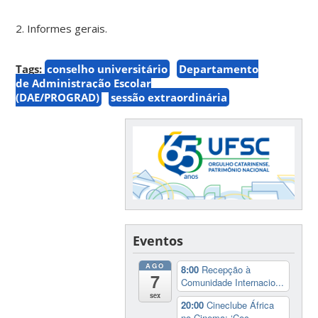
2. Informes gerais.
Tags:
conselho universitário
Departamento
de Administração Escolar
(DAE/PROGRAD)
sessão extraordinária
Eventos
AGO
8:00
Recepção à
7
Comunidade Internacio...
sex
20:00
Cineclube África
no Cinema: ‘Coc...