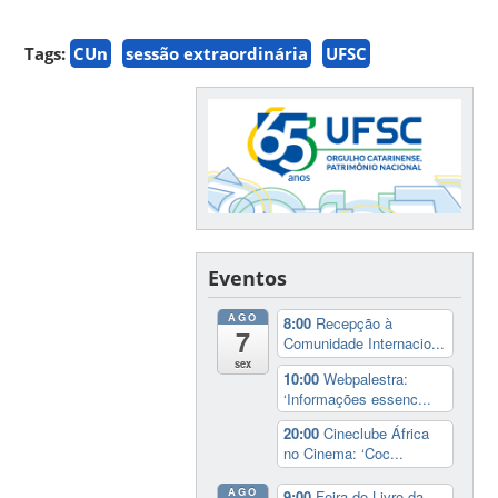
Tags:
CUn
sessão extraordinária
UFSC
Eventos
AGO
8:00
Recepção à
7
Comunidade Internacio...
sex
10:00
Webpalestra:
‘Informações essenc...
20:00
Cineclube África
no Cinema: ‘Coc...
AGO
9:00
Feira do Livro da