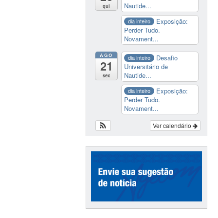
Nautide...
qui
Exposição:
dia inteiro
Perder Tudo.
Novament...
AGO
Desafio
dia inteiro
21
Universitário de
Nautide...
sex
Exposição:
dia inteiro
Perder Tudo.
Novament...
Ver calendário