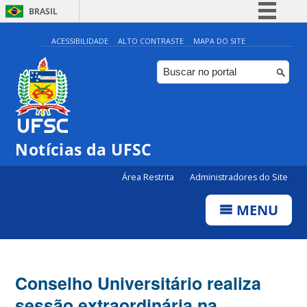
BRASIL
Simplifique!
ACESSIBILIDADE
ALTO CONTRASTE
MAPA DO SITE
Comunica BR
Participe
Acesso à informação
Legislação
Notícias da UFSC
Canais
Área Restrita
Administradores do Site
MENU
Conselho Universitário realiza
sessão extraordinária na