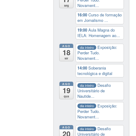
Novament...
seg
16:00
Curso de formação
em Jornalismo ...
19:00
Aula Magna do
IELA: Homenagem ao...
AGO
Exposição:
dia inteiro
18
Perder Tudo.
Novament...
ter
14:00
Soberania
tecnológica e digital
AGO
Desafio
dia inteiro
19
Universitário de
Nautide...
qua
Exposição:
dia inteiro
Perder Tudo.
Novament...
AGO
Desafio
dia inteiro
20
Universitário de