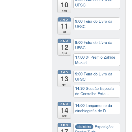
10
UFSC
seg
AGO
9:00
Feira do Livro da
11
UFSC
ter
AGO
9:00
Feira do Livro da
12
UFSC
qua
17:00
3º Prêmio Zahidé
Muzart
AGO
9:00
Feira do Livro da
13
UFSC
qui
14:30
Sessão Especial
do Conselho Esta...
AGO
14:00
Lançamento da
14
cinebiografia de D...
sex
AGO
Exposição:
dia inteiro
17
Perder Tudo.