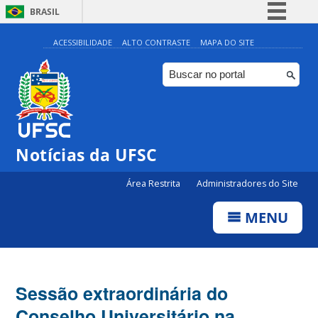
BRASIL
Simplifique!
ACESSIBILIDADE
ALTO CONTRASTE
MAPA DO SITE
Comunica BR
Participe
Acesso à informação
Legislação
Notícias da UFSC
Canais
Área Restrita
Administradores do Site
MENU
Sessão extraordinária do
Conselho Universitário na