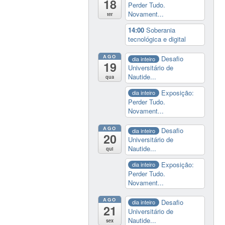
18
Perder Tudo.
Novament...
ter
14:00
Soberania
tecnológica e digital
AGO
Desafio
dia inteiro
19
Universitário de
Nautide...
qua
Exposição:
dia inteiro
Perder Tudo.
Novament...
AGO
Desafio
dia inteiro
20
Universitário de
Nautide...
qui
Exposição:
dia inteiro
Perder Tudo.
Novament...
AGO
Desafio
dia inteiro
21
Universitário de
Nautide...
sex