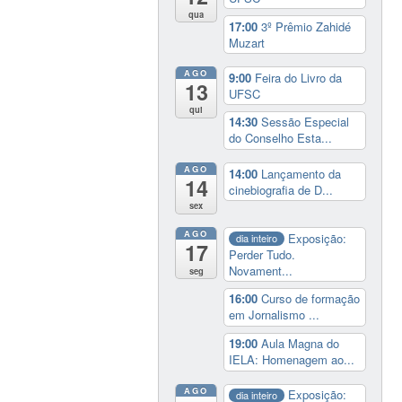
qua
17:00
3º Prêmio Zahidé
Muzart
AGO
9:00
Feira do Livro da
13
UFSC
qui
14:30
Sessão Especial
do Conselho Esta...
AGO
14:00
Lançamento da
14
cinebiografia de D...
sex
AGO
Exposição:
dia inteiro
17
Perder Tudo.
Novament...
seg
16:00
Curso de formação
em Jornalismo ...
19:00
Aula Magna do
IELA: Homenagem ao...
AGO
Exposição:
dia inteiro