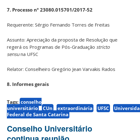
7. Processo nº 23080.015701/2017-52
Requerente: Sérgio Fernando Torres de Freitas
Assunto: Apreciação da proposta de Resolução que
regerá os Programas de Pós-Graduação
stricto
sensu
na UFSC
Relator: Conselheiro Gregório Jean Varvakis Rados
8. Informes gerais
Tags:
conselho
universitário
CUn
extraordinária
UFSC
Universid
Federal de Santa Catarina
Conselho Universitário
continua reunião