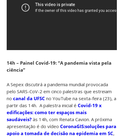
14h – Painel Covid-19: “A pandemia vista pela
ciência”
A Sepex discutirá a pandemia mundial provocada
pelo SARS-CoV-2 em cinco palestras que estreiam
no
canal da UFSC
no YouTube na sexta-feira (23), a
partir das 14h. A palestra inicial é
Covid-19 x
edificações: como ter espaços mais
saudáveis?
às 14h, com Renata Cavion. A próxima
apresentação é do vídeo
CoronaGIS:soluções para
apoio a tomada de decisão na epidemia em SC
,