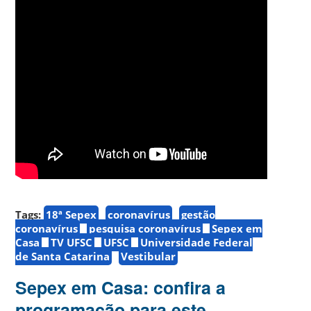
Tags:
18ª Sepex
coronavírus
gestão
coronavírus
pesquisa coronavírus
Sepex em
Casa
TV UFSC
UFSC
Universidade Federal
de Santa Catarina
Vestibular
Sepex em Casa: confira a
programação para este