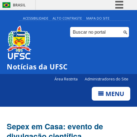
BRASIL
Simplifique!
ACESSIBILIDADE
ALTO CONTRASTE
MAPA DO SITE
Comunica BR
Participe
Acesso à informação
Legislação
Notícias da UFSC
Canais
Área Restrita
Administradores do Site
MENU
Sepex em Casa: evento de
divulgação científica