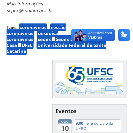
Mais informações:
sepex@contato.ufsc.br
Tags:
coronavírus
gestão
coronavírus
pesquisa
coronavírus
sepex
Sepex em
Casa
UFSC
Universidade Federal de Santa
Catarina
Eventos
AGO
9:00
Feira do Livro da
10
UFSC