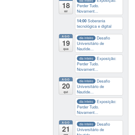
Exposição:
dia inteiro
18
Perder Tudo.
Novament...
ter
14:00
Soberania
tecnológica e digital
AGO
Desafio
dia inteiro
19
Universitário de
Nautide...
qua
Exposição:
dia inteiro
Perder Tudo.
Novament...
AGO
Desafio
dia inteiro
20
Universitário de
Nautide...
qui
Exposição:
dia inteiro
Perder Tudo.
Novament...
AGO
Desafio
dia inteiro
21
Universitário de
Nautide...
sex