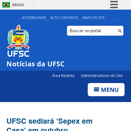
BRASIL
Simplifique!
ACESSIBILIDADE
ALTO CONTRASTE
MAPA DO SITE
Comunica BR
Participe
Acesso à informação
Legislação
Notícias da UFSC
Canais
Área Restrita
Administradores do Site
MENU
UFSC sediará ‘Sepex em
Casa’ em outubro