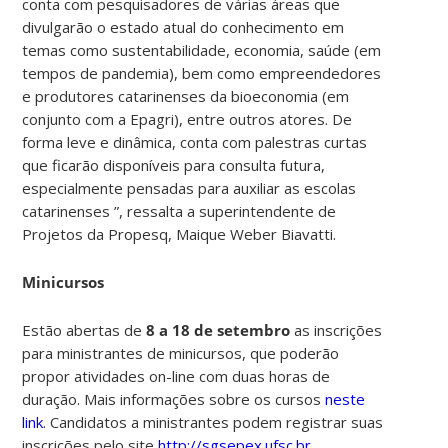
conta com pesquisadores de várias áreas que
divulgarão o
estado atual do conhecimento em
temas como sustentabilidade, economia, saúde (em
tempos de pandemia), bem como empreendedores
e produtores catarinenses da bioeconomia (em
conjunto com a Epagri), entre outros atores. De
forma leve e dinâmica, conta com
palestras curtas
que ficarão disponíveis para consulta futura,
especialmente pensadas para auxiliar as escolas
catarinenses ”,
ressalta a superintendente de
Projetos da Propesq, Maique Weber Biavatti.
Minicursos
Estão abertas de
8 a 18 de setembro
as inscrições
para ministrantes de minicursos, que poderão
propor atividades on-line com duas horas de
duração. Mais informações sobre os cursos
neste
link
. Candidatos a ministrantes podem registrar suas
inscrições pelo site
http://sgsepex.ufsc.br
.