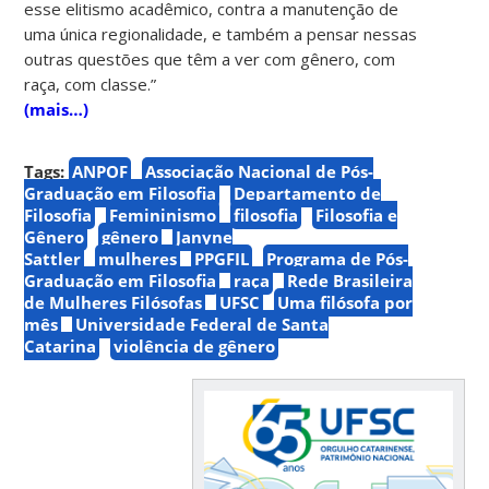
esse elitismo acadêmico, contra a manutenção de
uma única regionalidade, e também a pensar nessas
outras questões que têm a ver com gênero, com
raça, com classe.”
(mais…)
Tags:
ANPOF
Associação Nacional de Pós-
Graduação em Filosofia
Departamento de
Filosofia
Femininismo
filosofia
Filosofia e
Gênero
gênero
Janyne
Sattler
mulheres
PPGFIL
Programa de Pós-
Graduação em Filosofia
raça
Rede Brasileira
de Mulheres Filósofas
UFSC
Uma filósofa por
mês
Universidade Federal de Santa
Catarina
violência de gênero