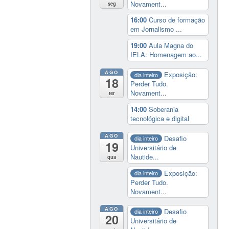
Novament...
seg
16:00
Curso de formação
em Jornalismo ...
19:00
Aula Magna do
IELA: Homenagem ao...
AGO
Exposição:
dia inteiro
18
Perder Tudo.
Novament...
ter
14:00
Soberania
tecnológica e digital
AGO
Desafio
dia inteiro
19
Universitário de
Nautide...
qua
Exposição:
dia inteiro
Perder Tudo.
Novament...
AGO
Desafio
dia inteiro
20
Universitário de