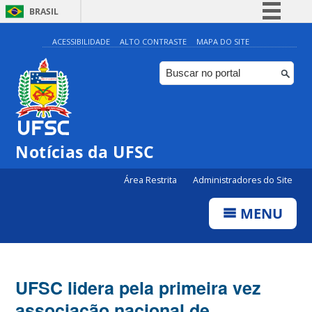
BRASIL
Simplifique!
ACESSIBILIDADE
ALTO CONTRASTE
MAPA DO SITE
Comunica BR
Participe
Acesso à informação
Legislação
Notícias da UFSC
Canais
Área Restrita
Administradores do Site
MENU
UFSC lidera pela primeira vez
associação nacional de