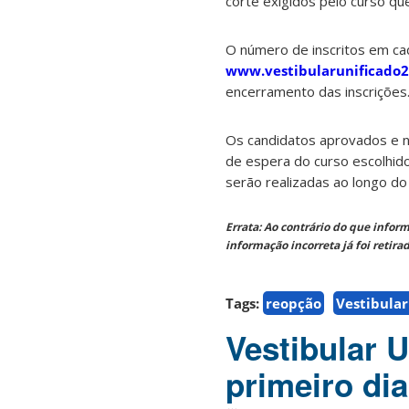
corte exigidos pelo curso qu
O número de inscritos em ca
www.vestibularunificado2
encerramento das inscrições
Os candidatos aprovados e n
de espera do curso escolhid
serão realizadas ao longo do
Errata: Ao contrário do que infor
informação incorreta já foi retirad
Tags:
reopção
Vestibular
Vestibular 
primeiro di