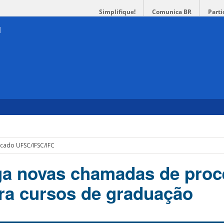
Simplifique!
Comunica BR
Parti
ficado UFSC/IFSC/IFC
ga novas chamadas de pro
ara cursos de graduação