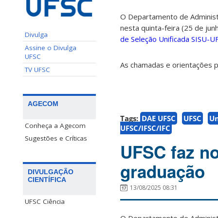
O Departamento de Administr
nesta quinta-feira (25 de jun
Divulga
de Seleção Unificada SISU-U
Assine o Divulga
UFSC
As chamadas e orientações p
TV UFSC
AGECOM
Tags:
DAE UFSC
UFSC
Un
Conheça a Agecom
UFSC/IFSC/IFC
Sugestões e Críticas
UFSC faz no
graduação
DIVULGAÇÃO
CIENTÍFICA
13/08/2025 08:31
UFSC Ciência