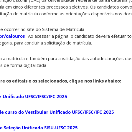
ação Escolar (DAE) da Universidade Federal de Santa Catarina (
la em cinco diferentes processos seletivos. Os candidatos con
licitação de matrícula conforme as orientações disponíveis nos do
ve ocorrer no site do Sistema de Matrícula –
.br/calouros
. Ao acessar a página, o candidato deverá efetuar 
egoria, para concluir a solicitação de matrícula.
 a matrícula e também para a validação das autodeclarações do
s de forma digitalizada
e os editais e os selecionados, clique nos links abaixo:
 Unificado UFSC/IFSC/IFC 2025
 curso do Vestibular Unificado UFSC/IFSC/IFC 2025
 Seleção Unificada SISU-UFSC 2025