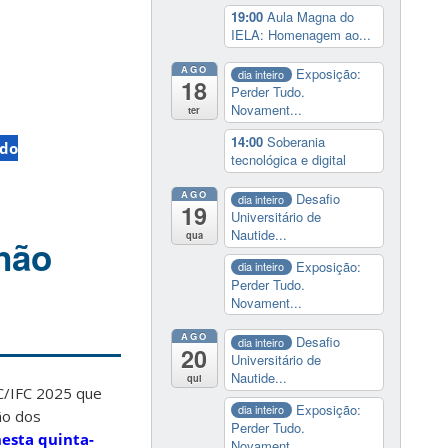
19:00
Aula Magna do
IELA: Homenagem ao...
AGO
Exposição:
dia inteiro
18
Perder Tudo.
Novament...
ter
14:00
Soberania
ado
tecnológica e digital
AGO
Desafio
dia inteiro
19
Universitário de
Nautide...
qua
não
Exposição:
dia inteiro
Perder Tudo.
Novament...
AGO
Desafio
dia inteiro
20
Universitário de
Nautide...
qui
SC/IFC 2025 que
Exposição:
dia inteiro
ão dos
Perder Tudo.
esta quinta-
Novament...