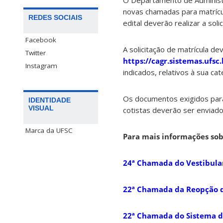
O Departamento de Administr
novas chamadas para matrícu
REDES SOCIAIS
edital deverão realizar a so
Facebook
A solicitação de matrícula de
Twitter
https://cagr.sistemas.ufsc
Instagram
indicados, relativos à sua cat
Os documentos exigidos para
IDENTIDADE
VISUAL
cotistas deverão ser enviado
Marca da UFSC
Para mais informações sobr
24ª Chamada do Vestibular
22ª Chamada da Reopção de
22ª Chamada do Sistema de