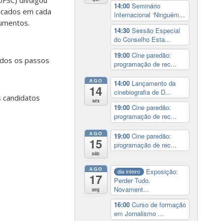
UFSC) divulgou
14:00
Seminário
vocados em cada
Internacional ‘Ninguém...
cumentos.
14:30
Sessão Especial
do Conselho Esta...
19:00
Cine paredão:
todos os passos
programação de rec...
AGO
14:00
Lançamento da
14
cinebiografia de D...
s candidatos
sex
19:00
Cine paredão:
programação de rec...
AGO
19:00
Cine paredão:
15
programação de rec...
sáb
AGO
Exposição:
dia inteiro
17
Perder Tudo.
Novament...
seg
16:00
Curso de formação
em Jornalismo ...