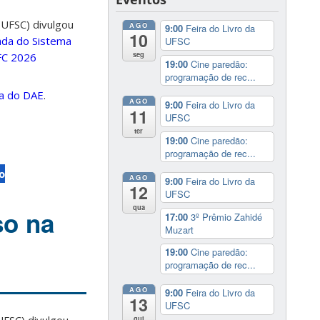
(UFSC) divulgou
AGO
9:00
Feira do Livro da
10
da do Sistema
UFSC
seg
FC 2026
19:00
Cine paredão:
programação de rec...
a do DAE
.
AGO
9:00
Feira do Livro da
11
UFSC
ter
19:00
Cine paredão:
programação de rec...
o
AGO
9:00
Feira do Livro da
12
UFSC
qua
so na
17:00
3º Prêmio Zahidé
Muzart
19:00
Cine paredão:
programação de rec...
AGO
9:00
Feira do Livro da
13
UFSC
qui