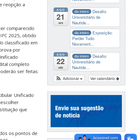
de reopção a
AGO
Desafio
dia inteiro
21
Universitário de
Nautide...
sex
 ter comparecido
Exposição:
dia inteiro
/IFC 2025, obtido
Perder Tudo.
do classificado em
Novament...
prova por
AGO
Desafio
dia inteiro
Unificado
22
Universitário de
ital completo
Nautide...
sáb
oderão ser feitas
Adicionar
Ver calendário
bular Unificado
 escolher
stituição que
çados os pontos de