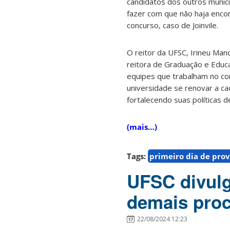
candidatos dos outros municíp
fazer com que não haja enco
concurso, caso de Joinvile.
O reitor da UFSC, Irineu Mano
reitora de Graduação e Educa
equipes que trabalham no con
universidade se renovar a c
fortalecendo suas políticas d
(mais…)
Tags:
primeiro dia de pro
UFSC divulg
demais proc
22/08/2024 12:23