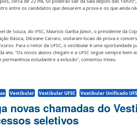
ios, cerca de 22 mil, só poderão sair da sala depois das 16h30”, 
ntro entre os candidatos que deixarem a prova e os que ainda 
el de Souza, do IFSC, Mauricio Gariba Júnior, o presidente da Co
ção Básica, Dilceane Carraro, visitaram locais de prova e conve
curso. Para o reitor da UFSC, o vestibular é uma oportunidade p
ada ano. “Os novos alunos chegam e a UFSC segue sempre bem av
e permanência estudantil e a inclusão”, comentou Irineu.
vas
Vestibular
Vestibular UFSC
Vestibular Unificado UFS
a novas chamadas do Vesti
essos seletivos