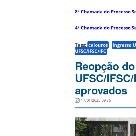
8ª Chamada do Processo Se
4ª Chamada do Processo Sel
Tags:
calouros
ingresso 
UFSC/IFSC/IFC
Reopção do 
UFSC/IFSC/I
aprovados
17/01/2025 09:36