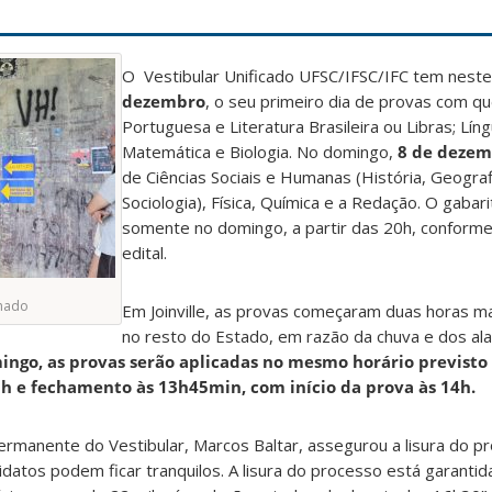
O Vestibular Unificado UFSC/IFSC/IFC tem nest
dezembro
, o seu primeiro dia de provas com q
Portuguesa e Literatura Brasileira ou Libras; Lín
Matemática e Biologia. No domingo,
8 de deze
de Ciências Sociais e Humanas (História, Geografi
Sociologia), Física, Química e a Redação. O gabar
somente no domingo, a partir das 20h, conform
edital.
chado
Em Joinville, as provas começaram duas horas m
no resto do Estado, em razão da chuva e dos a
ingo, as provas serão aplicadas no mesmo horário previsto 
13h e fechamento às 13h45min, com
início da prova às 14h.
rmanente do Vestibular, Marcos Baltar, assegurou a lisura do
didatos podem ficar tranquilos. A lisura do processo está garanti