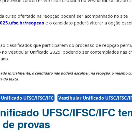
e pretende concorrer em cada disciplina do Vestibular Unificado 
da curso ofertado na reopção poderá ser acompanhado no site
025.ufsc.br/reopcao
e o candidato poderá alterar a opção escol
.
ão classificados que participarem do processo de reopção perma
o no Vestibular Unificado 2025, podendo ser contemplados nas 
 ano.
mado inicialmente, o candidato não poderá escolher, na reopção, o mesmo cur
a do texto.
 Unificado UFSC/IFSC/IFC
Vestibular Unificado UFSC/IFSC/I
Unificado UFSC/IFSC/IFC te
a de provas