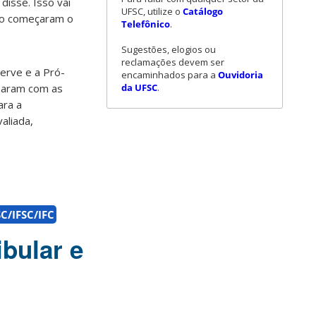
disse. Isso vai
UFSC, utilize o
Catálogo
não começaram o
Telefônico
.
Sugestões, elogios ou
reclamações devem ser
perve e a Pró-
encaminhados para a
Ouvidoria
da UFSC
.
rsaram com as
ara a
aliada,
C/IFSC/IFC
bular e