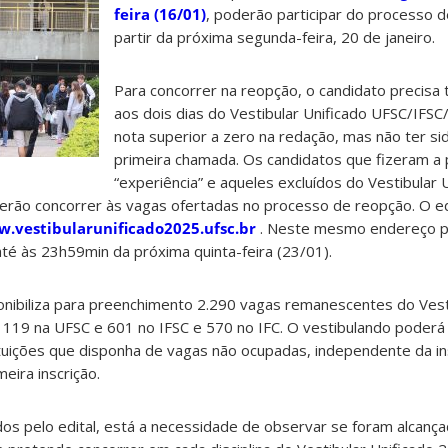
feira (16/01)
, poderão participar do processo 
partir da próxima segunda-feira, 20 de janeiro.
Para concorrer na reopção, o candidato precisa
aos dois dias do Vestibular Unificado UFSC/IFSC
nota superior a zero na redação, mas não ter si
primeira chamada. Os candidatos que fizeram a 
“experiência” e aqueles excluídos do Vestibular 
rão concorrer às vagas ofertadas no processo de reopção. O ed
.vestibularunificado2025.ufsc.br
. Neste mesmo endereço p
até às 23h59min da próxima quinta-feira (23/01).
nibiliza para preenchimento 2.290 vagas remanescentes do Vesti
119 na UFSC e 601 no IFSC e 570 no IFC. O vestibulando poderá
ituições que disponha de vagas não ocupadas, independente da in
ira inscrição.
idos pelo edital, está a necessidade de observar se foram alcan