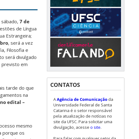
e sábado,
7 de
uestões de Língua
gua Estrangeira;
mbro
, será a vez
a, Filosofia e
ito será divulgado
e previsto em
CONTATOS
ais tarde do que
lagamentos na
A
Agência de Comunicação
da
no edital –
Universidade Federal de Santa
Catarina é o setor responsável
pela atualização de notícias no
site da UFSC. Para solicitar uma
 processo mesmo
divulgação, acesse
o site
.
da porque os
Para falar com qualquer setor da