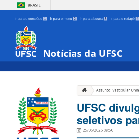
BRASIL
Ir para o conteúdo
1
Ir para o menu
2
Ir para a busca
3
Ir para o rodapé
4
Notícias da UFSC
Assunto: Vestibular Uni
UFSC divul
seletivos p
25/06/2026 09:50