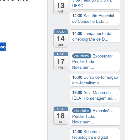
13
UFSC
qui
14:30
Sessão Especial
do Conselho Esta...
AGO
14:00
Lançamento da
14
cinebiografia de D...
sex
sso
AGO
Exposição:
dia inteiro
17
Perder Tudo.
Novament...
seg
16:00
Curso de formação
em Jornalismo ...
19:00
Aula Magna do
IELA: Homenagem ao...
AGO
Exposição:
dia inteiro
18
Perder Tudo.
Novament...
ter
14:00
Soberania
tecnológica e digital