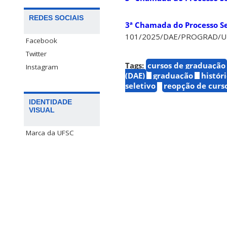
REDES SOCIAIS
3ª Chamada do Processo Sel
101/2025/DAE/PROGRAD/U
Facebook
Twitter
Tags:
cursos de graduação
Instagram
(DAE)
graduação
histór
seletivo
reopção de curs
IDENTIDADE
VISUAL
Marca da UFSC