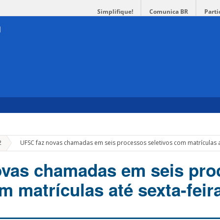
Simplifique!
Comunica BR
Parti
»
2
UFSC faz novas chamadas em seis processos seletivos com matrículas a
ovas chamadas em seis pro
m matrículas até sexta-feir