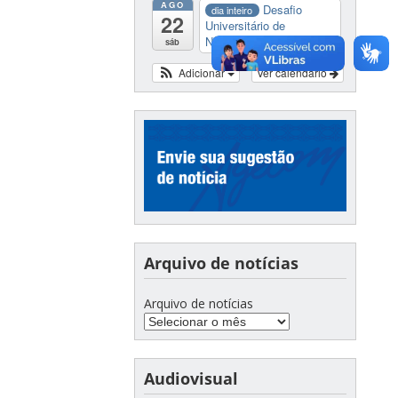
AGO
Desafio
dia inteiro
22
Universitário de
Nautide...
sáb
Adicionar
Ver calendário
Arquivo de notícias
Arquivo de notícias
Audiovisual