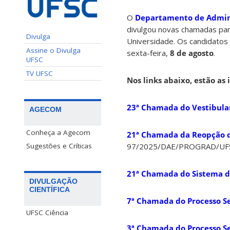
O
Departamento de Admini
divulgou novas chamadas par
Divulga
Universidade. Os candidatos 
Assine o Divulga
sexta-feira,
8 de agosto
.
UFSC
TV UFSC
Nos links abaixo, estão a
23ª Chamada do Vestibular
AGECOM
Conheça a Agecom
21ª Chamada da Reopção de
Sugestões e Críticas
97/2025/DAE/PROGRAD/UF
21ª Chamada do Sistema de
DIVULGAÇÃO
CIENTÍFICA
7ª Chamada do Processo Se
UFSC Ciência
3ª Chamada do Processo Se