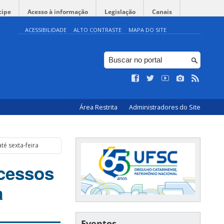
cipe
Acesso à informação
Legislação
Canais
ACESSIBILIDADE
ALTO CONTRASTE
MAPA DO SITE
Área Restrita
Administradores do Site
té sexta-feira
cessos
a
Eventos