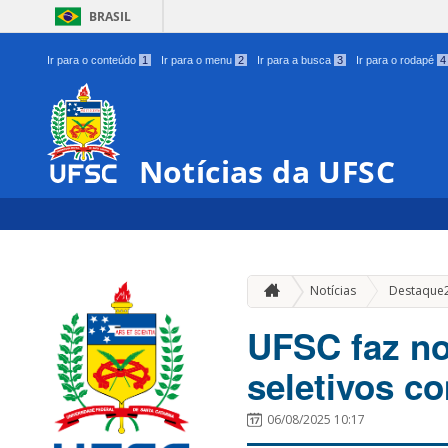
BRASIL
Ir para o conteúdo
1
Ir para o menu
2
Ir para a busca
3
Ir para o rodapé
4
Notícias da UFSC
Notícias
Destaque
UFSC faz n
seletivos co
06/08/2025 10:17