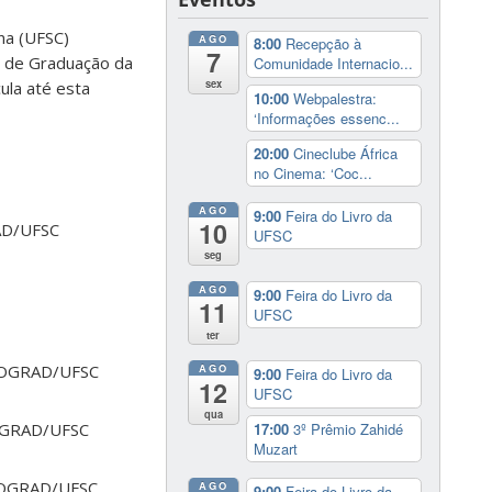
na (UFSC)
AGO
8:00
Recepção à
7
s de Graduação da
Comunidade Internacio...
sex
ula até esta
10:00
Webpalestra:
‘Informações essenc...
20:00
Cineclube África
no Cinema: ‘Coc...
AGO
9:00
Feira do Livro da
10
AD/UFSC
UFSC
seg
AGO
9:00
Feira do Livro da
11
UFSC
ter
ROGRAD/UFSC
AGO
9:00
Feira do Livro da
12
UFSC
qua
17:00
3º Prêmio Zahidé
OGRAD/UFSC
Muzart
ROGRAD/UFSC
AGO
9:00
Feira do Livro da