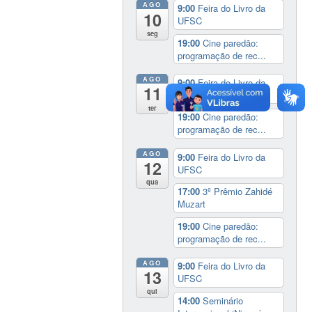
AGO
9:00
Feira do Livro da
10
UFSC
seg
19:00
Cine paredão:
programação de rec...
AGO
9:00
Feira do Livro da
11
UFSC
ter
19:00
Cine paredão:
programação de rec...
AGO
9:00
Feira do Livro da
12
UFSC
qua
17:00
3º Prêmio Zahidé
Muzart
19:00
Cine paredão:
programação de rec...
AGO
9:00
Feira do Livro da
13
UFSC
qui
14:00
Seminário