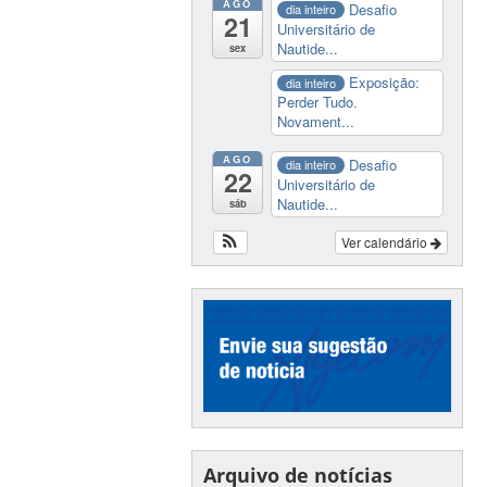
AGO
Desafio
dia inteiro
21
Universitário de
Nautide...
sex
Exposição:
dia inteiro
Perder Tudo.
Novament...
AGO
Desafio
dia inteiro
22
Universitário de
Nautide...
sáb
Ver calendário
Arquivo de notícias