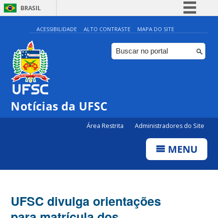
BRASIL
Simplifique!
ACESSIBILIDADE
ALTO CONTRASTE
MAPA DO SITE
Comunica BR
Participe
Acesso à informação
Legislação
Notícias da UFSC
Canais
Área Restrita
Administradores do Site
MENU
UFSC divulga orientações
para matrícula dos