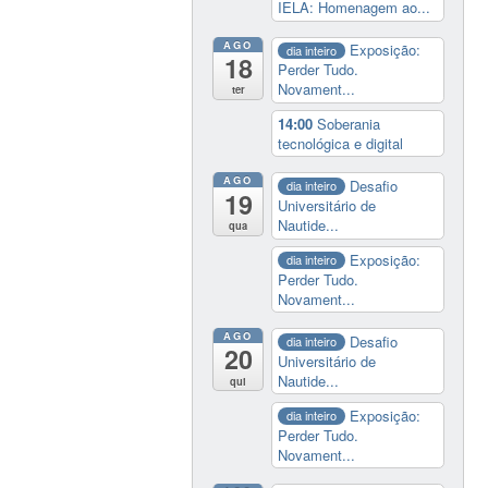
IELA: Homenagem ao...
AGO
Exposição:
dia inteiro
18
Perder Tudo.
Novament...
ter
14:00
Soberania
tecnológica e digital
AGO
Desafio
dia inteiro
19
Universitário de
Nautide...
qua
Exposição:
dia inteiro
Perder Tudo.
Novament...
AGO
Desafio
dia inteiro
20
Universitário de
Nautide...
qui
Exposição:
dia inteiro
Perder Tudo.
Novament...