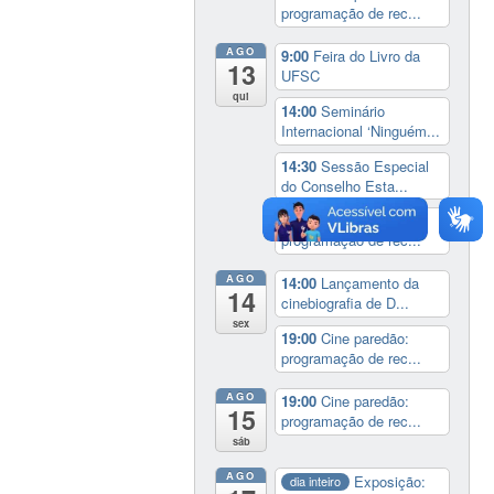
programação de rec...
AGO
9:00
Feira do Livro da
13
UFSC
qui
14:00
Seminário
Internacional ‘Ninguém...
14:30
Sessão Especial
do Conselho Esta...
19:00
Cine paredão:
programação de rec...
AGO
14:00
Lançamento da
14
cinebiografia de D...
sex
19:00
Cine paredão:
programação de rec...
AGO
19:00
Cine paredão:
15
programação de rec...
sáb
AGO
Exposição:
dia inteiro