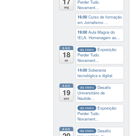
17
Perder Tudo.
Novament...
seg
16:00
Curso de formação
em Jornalismo ...
19:00
Aula Magna do
IELA: Homenagem ao...
AGO
Exposição:
dia inteiro
18
Perder Tudo.
Novament...
ter
14:00
Soberania
tecnológica e digital
AGO
Desafio
dia inteiro
19
Universitário de
Nautide...
qua
Exposição:
dia inteiro
Perder Tudo.
Novament...
AGO
Desafio
dia inteiro
20