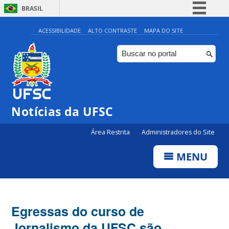
BRASIL
Simplifique!
ACESSIBILIDADE
ALTO CONTRASTE
MAPA DO SITE
Comunica BR
Participe
Acesso à informação
Legislação
Notícias da UFSC
Canais
Área Restrita
Administradores do Site
MENU
Egressas do curso de
Jornalismo da UFSC são