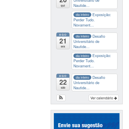
Universitário de
Nautide...
qui
Exposição:
dia inteiro
Perder Tudo.
Novament...
AGO
Desafio
dia inteiro
21
Universitário de
Nautide...
sex
Exposição:
dia inteiro
Perder Tudo.
Novament...
AGO
Desafio
dia inteiro
22
Universitário de
Nautide...
sáb
Ver calendário