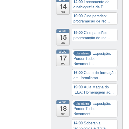
AGO
14:00
Lançamento da
14
cinebiografia de D...
sex
19:00
Cine paredão:
programação de rec...
AGO
19:00
Cine paredão:
15
programação de rec...
sáb
AGO
Exposição:
dia inteiro
17
Perder Tudo.
Novament...
seg
16:00
Curso de formação
em Jornalismo ...
19:00
Aula Magna do
IELA: Homenagem ao...
AGO
Exposição:
dia inteiro
18
Perder Tudo.
Novament...
ter
14:00
Soberania
tecnológica e digital