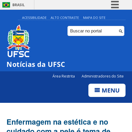
BRASIL
Simplifique!
ACESSIBILIDADE
ALTO CONTRASTE
MAPA DO SITE
Comunica BR
Participe
Acesso à informação
Legislação
Notícias da UFSC
Canais
Área Restrita
Administradores do Site
MENU
Enfermagem na estética e no
cuidado com a pele é tema de