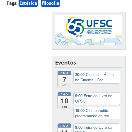
Tags:
Estética
filosofia
Eventos
AGO
20:00
Cineclube África
7
no Cinema: ‘Coc...
sex
AGO
9:00
Feira do Livro da
10
UFSC
seg
19:00
Cine paredão:
programação de rec...
AGO
9:00
Feira do Livro da