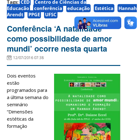
Tags:
CED
Centro de Ciências da
Educação
conferência
educação
Estética
Hannah
Arendt
PPGE
UFSC
Conferência ‘A natalidade
como possibilidade de amor
mundi’ ocorre nesta quarta
12/07/2016 07:38
Dois eventos
estão
programados para
a última semana do
seminário
“Dimensões
estéticas da
formação