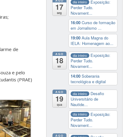
AGO
Exposição:
dia inteiro
17
Perder Tudo.
Novament...
seg
ras;
16:00
Curso de formação
em Jornalismo ...
19:00
Aula Magna do
IELA: Homenagem ao...
alarme de
AGO
Exposição:
dia inteiro
18
Perder Tudo.
Novament...
ter
Souza e pelo
14:00
Soberania
tudantis (PRAE)
tecnológica e digital
AGO
Desafio
dia inteiro
19
Universitário de
Nautide...
qua
Exposição:
dia inteiro
Perder Tudo.
Novament...
AGO