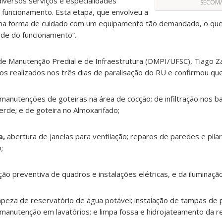
iversos serviços e especialidades
SECOM/
 funcionamento. Esta etapa, que envolveu a
 uma forma de cuidado com um equipamento tão demandado, o que
ade do funcionamento”.
e Manutenção Predial e de Infraestrutura (DMPI/UFSC), Tiago Za
os realizados nos três dias de paralisação do RU e confirmou qu
 manutenções de goteiras na área de cocção; de infiltração nos b
erde; e de goteira no Almoxarifado;
a,
abertura de janelas para ventilação; reparos de paredes e pil
;
ão preventiva de quadros e instalações elétricas, e da iluminação
impeza de reservatório de água potável; instalação de tampas de
as; manutenção em lavatórios; e limpa fossa e hidrojateamento da 