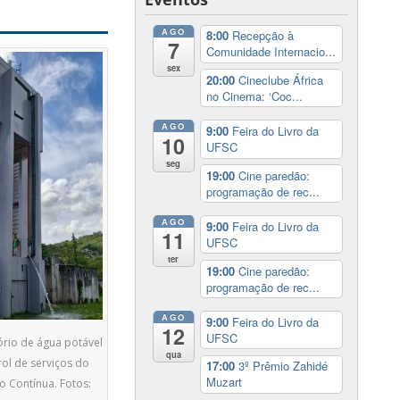
AGO
8:00
Recepção à
7
Comunidade Internacio...
sex
20:00
Cineclube África
no Cinema: ‘Coc...
AGO
9:00
Feira do Livro da
10
UFSC
seg
19:00
Cine paredão:
programação de rec...
AGO
9:00
Feira do Livro da
11
UFSC
ter
19:00
Cine paredão:
programação de rec...
AGO
9:00
Feira do Livro da
12
UFSC
ório de água potável
qua
rol de serviços do
17:00
3º Prêmio Zahidé
Muzart
 Contínua. Fotos: