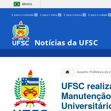
BRASIL
Ir para o conteúdo
1
Ir para o menu
2
Ir para a busca
3
Ir para o rodapé
4
Notícias da UFSC
Assunto: Prefeitura da 
UFSC realiz
Manutenção
Universitári