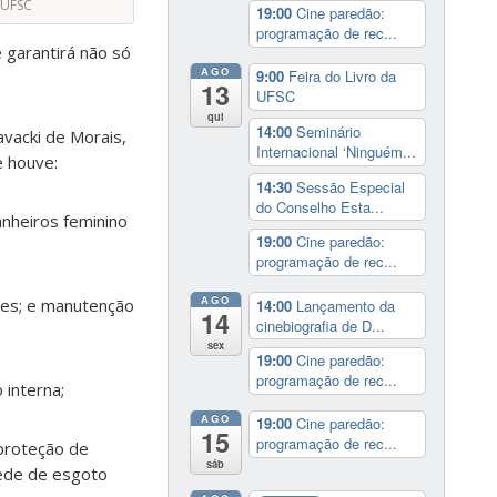
UFSC
19:00
Cine paredão:
programação de rec...
 garantirá não só
AGO
9:00
Feira do Livro da
13
UFSC
qui
14:00
Seminário
vacki de Morais,
Internacional ‘Ninguém...
e houve:
14:30
Sessão Especial
do Conselho Esta...
anheiros feminino
19:00
Cine paredão:
programação de rec...
AGO
ares; e manutenção
14:00
Lançamento da
14
cinebiografia de D...
sex
19:00
Cine paredão:
programação de rec...
 interna;
AGO
19:00
Cine paredão:
15
programação de rec...
 proteção de
sáb
rede de esgoto