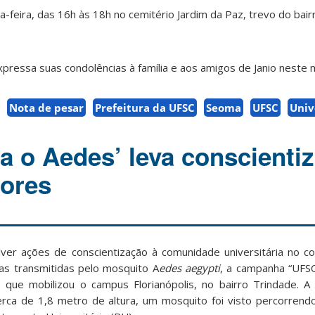
a-feira, das 16h às 18h no cemitério Jardim da Paz, trevo do bair
xpressa suas condolências à família e aos amigos de Janio neste
Nota de pesar
Prefeitura da UFSC
Seoma
UFSC
Univ
a o Aedes’ leva conscienti
tores
ver ações de conscientização à comunidade universitária no 
das transmitidas pelo mosquito A
edes aegypti
, a campanha “UFS
o que mobilizou o campus Florianópolis, no bairro Trindade.
erca de 1,8 metro de altura, um mosquito foi visto percorrend