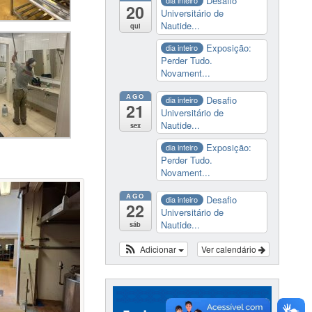
Desafio
dia inteiro
20
Universitário de
Nautide...
qui
Exposição:
dia inteiro
Perder Tudo.
Novament...
AGO
Desafio
dia inteiro
21
Universitário de
Nautide...
sex
Exposição:
dia inteiro
Perder Tudo.
Novament...
AGO
Desafio
dia inteiro
22
Universitário de
Nautide...
sáb
Adicionar
Ver calendário