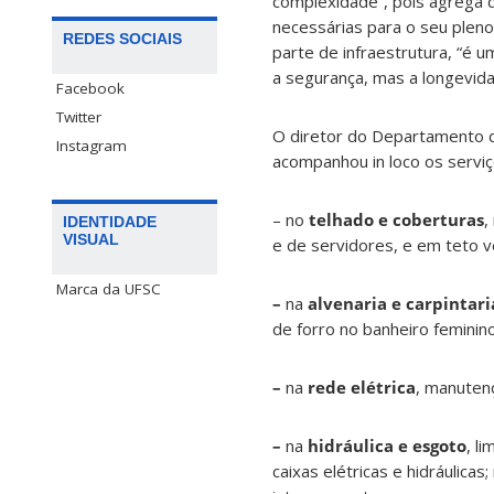
complexidade”, pois agrega d
necessárias para o seu pleno
REDES SOCIAIS
parte de infraestrutura, “é
a segurança, mas a longevid
Facebook
Twitter
O diretor do Departamento d
Instagram
acompanhou in loco os serviç
– no
telhado e coberturas
,
IDENTIDADE
VISUAL
e de servidores, e em teto v
Marca da UFSC
–
na
alvenaria e carpintari
de forro no banheiro feminino
–
na
rede elétrica
, manutenç
–
na
hidráulica e esgoto
, l
caixas elétricas e hidráulic