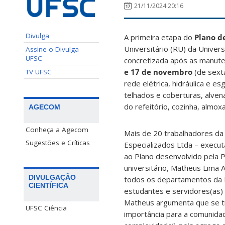
21/11/2024 20:16
Divulga
A primeira etapa do
Plano d
Universitário (RU) da Univers
Assine o Divulga
UFSC
concretizada após as manute
e 17 de novembro
(de sext
TV UFSC
rede elétrica, hidráulica e 
telhados e coberturas, alven
do refeitório, cozinha, almoxa
AGECOM
Conheça a Agecom
Mais de 20 trabalhadores da
Sugestões e Críticas
Especializados Ltda – execut
ao Plano desenvolvido pela P
universitário, Matheus Lima A
DIVULGAÇÃO
todos os departamentos da 
CIENTÍFICA
estudantes e servidores(as) d
Matheus argumenta que se tra
UFSC Ciência
importância para a comunidad