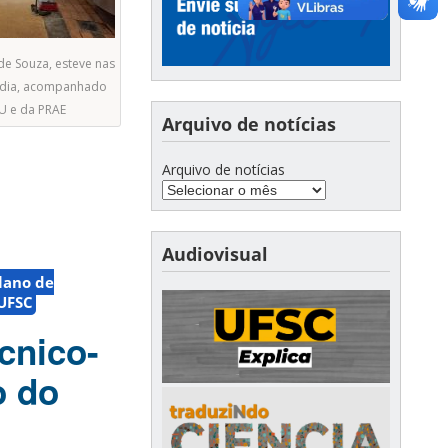
de Souza, esteve nas
 dia, acompanhado
U e da PRAE
Arquivo de notícias
Arquivo de notícias
Audiovisual
lano de
UFSC
écnico-
o do