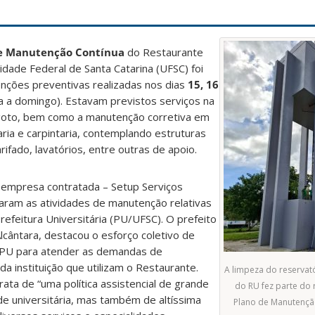
e Manutenção Contínua
do Restaurante
idade Federal de Santa Catarina (UFSC) foi
nções preventivas realizadas nos dias
15, 16
a a domingo). Estavam previstos serviços na
esgoto, bem como a manutenção corretiva em
aria e carpintaria, contemplando estruturas
rifado, lavatórios, entre outras de apoio.
 empresa contratada – Setup Serviços
aram as atividades de manutenção relativas
refeitura Universitária (PU/UFSC). O prefeito
lcântara, destacou o esforço coletivo de
PU para atender as demandas de
a instituição que utilizam o Restaurante.
A limpeza do reservat
ta de “uma política assistencial de grande
do RU fez parte do 
e universitária, mas também de altíssima
Plano de Manutenção