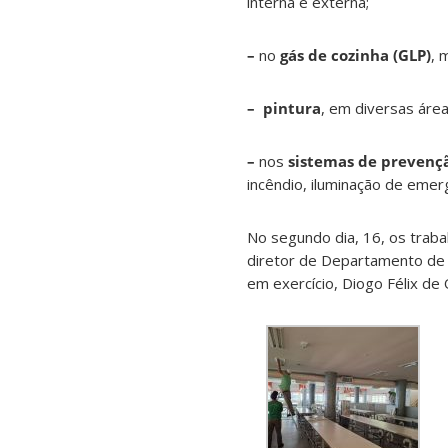
interna e externa;
–
no
gás de cozinha (GLP)
,
m
–
pintura
, em diversas área
–
nos
sistemas de prevenç
incêndio, iluminação de emer
No segundo dia, 16, os trab
diretor de Departamento de 
em exercício, Diogo Félix de O