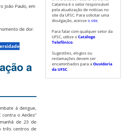
Catarina é o setor responsável
ro João Paulo, em
pela atualização de notícias no
site da UFSC. Para solicitar uma
divulgação, acesse
o site
.
 momento de dor.
Para falar com qualquer setor da
UFSC, utilize o
Catálogo
Telefônico
.
ersidade
Sugestões, elogios ou
reclamações devem ser
zação a
encaminhados para a
Ouvidoria
da UFSC
.
combate à dengue,
C contra o Aedes”
 A manhã de 23 de
o três centros de