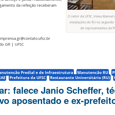
agamento da refeição receberam
O reitor da UFSC, Irineu Manoel 
instalações do RU no segundo
de representantes da P
imprensa.gr@contato.ufsc.br
 do GR | UFSC
utenção Predial e de Infraestrutura
Manutenção RU
P
RAE
Prefeitura da UFSC
Restaurante Universitário (RU)
r: falece Janio Scheffer, t
ivo aposentado e ex-prefeit