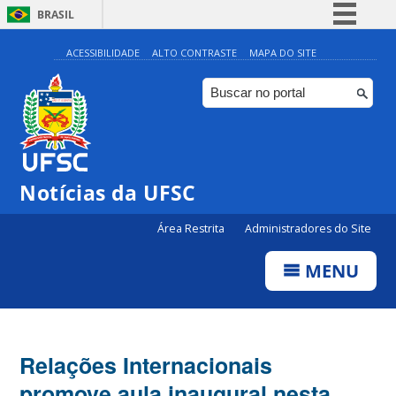
BRASIL
Simplifique!
ACESSIBILIDADE
ALTO CONTRASTE
MAPA DO SITE
Comunica BR
Participe
Acesso à informação
Legislação
Notícias da UFSC
Canais
Área Restrita
Administradores do Site
MENU
Relações Internacionais
promove aula inaugural nesta