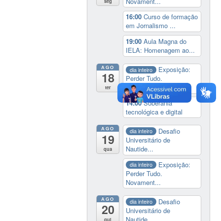
Novament...
seg
16:00
Curso de formação
em Jornalismo ...
19:00
Aula Magna do
IELA: Homenagem ao...
AGO
Exposição:
dia inteiro
18
Perder Tudo.
Novament...
ter
14:00
Soberania
tecnológica e digital
AGO
Desafio
dia inteiro
19
Universitário de
Nautide...
qua
Exposição:
dia inteiro
Perder Tudo.
Novament...
AGO
Desafio
dia inteiro
20
Universitário de
Nautide...
qui