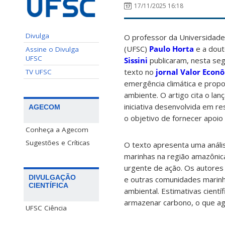
17/11/2025 16:18
Divulga
O professor da Universidade
(UFSC)
Paulo Horta
e a dout
Assine o Divulga
UFSC
Sissini
publicaram, nesta se
texto no
jornal Valor Econ
TV UFSC
emergência climática e prop
ambiente. O artigo cita o la
iniciativa desenvolvida em 
AGECOM
o
objetivo de fornecer apoio
Conheça a Agecom
Sugestões e Críticas
O texto apresenta uma anális
marinhas na região amazônic
urgente de ação. Os autores
DIVULGAÇÃO
e outras comunidades marinha
CIENTÍFICA
ambiental. Estimativas cient
armazenar carbono, o que agra
UFSC Ciência