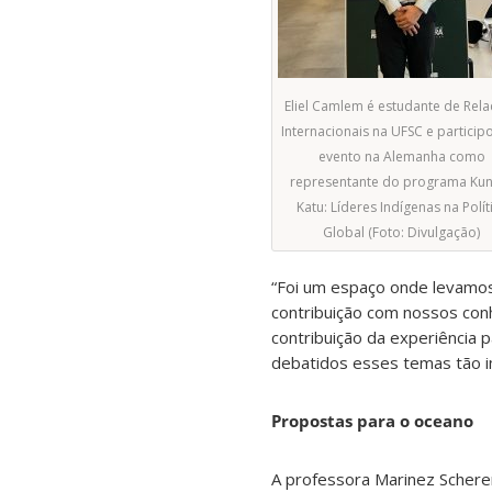
Eliel Camlem é estudante de Rel
Internacionais na UFSC e particip
evento na Alemanha como
representante do programa Kun
Katu: Líderes Indígenas na Polít
Global (Foto: Divulgação)
“Foi um espaço onde levamos
contribuição com nossos con
contribuição da experiência 
debatidos esses temas tão i
Propostas para o oceano
A professora Marinez Schere