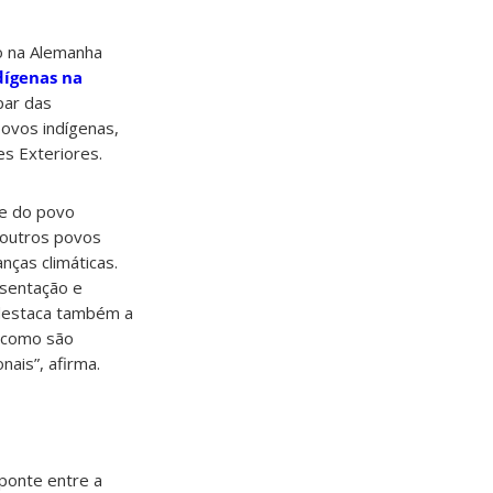
to na Alemanha
dígenas na
par das
ovos indígenas,
es Exteriores.
te do povo
 outros povos
nças climáticas.
esentação e
 destaca também a
l como são
ais”, afirma.
ponte entre a