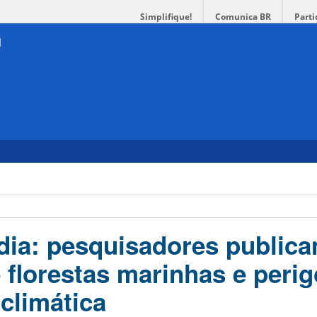
Simplifique!
Comunica BR
Parti
ia: pesquisadores public
 florestas marinhas e peri
climática