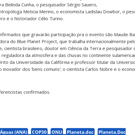
a Belinda Cunha, o pesquisador Sérgio Sauero,
antropóloga Meticia Merino, o economista Ladislau Dowbor, o pes
 e o historiador Célio Turino.
onfirmados que gravarão participação pra o evento são Maude Bar
dora do Blue Planet Project, que trabalha internacionalmente pel
, cientista brasileiro, doutor em Ciência da Terra e pesquisador
 reguladora da atmosfera e das chuvas no continente sulamerican
ito da Universidade da Califórnia e professor titular da Univers
ito inovador dos ‘bens comuns’; o cientista Carlos Nobre e o eco
erencistas confirmados.
 Águas (ANA)
COP30
ONU
Planeta.doc
Planeta.Doc