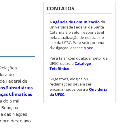
CONTATOS
A
Agência de Comunicação
da
Universidade Federal de Santa
Catarina é o setor responsável
pela atualização de notícias no
site da UFSC. Para solicitar uma
divulgação, acesse
o site
.
Para falar com qualquer setor da
UFSC, utilize o
Catálogo
 Relações
Telefônico
.
dora do
Sugestões, elogios ou
de Federal de
reclamações devem ser
os Subsidiários
encaminhados para a
Ouvidoria
ças Climáticas
da UFSC
.
a de 5 mil
e Bonn, na
cia das Nações
embro deste ano