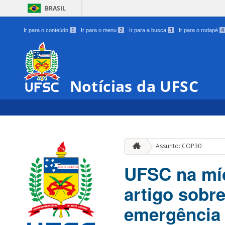
BRASIL
Ir para o conteúdo
1
Ir para o menu
2
Ir para a busca
3
Ir para o rodapé
4
Notícias da UFSC
Assunto: COP30
UFSC na míd
artigo sobre
emergência 