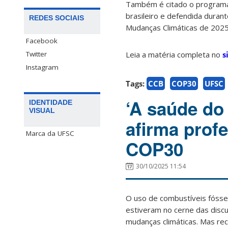
Também é citado o programa
brasileiro e defendida dura
REDES SOCIAIS
Mudanças Climáticas de 202
Facebook
Twitter
Leia a matéria completa no
s
Instagram
Tags:
CCB
COP30
UFSC
‘A saúde do 
IDENTIDADE
VISUAL
afirma prof
Marca da UFSC
COP30
30/10/2025 11:54
O uso de combustíveis fóss
estiveram no cerne das disc
mudanças climáticas. Mas 