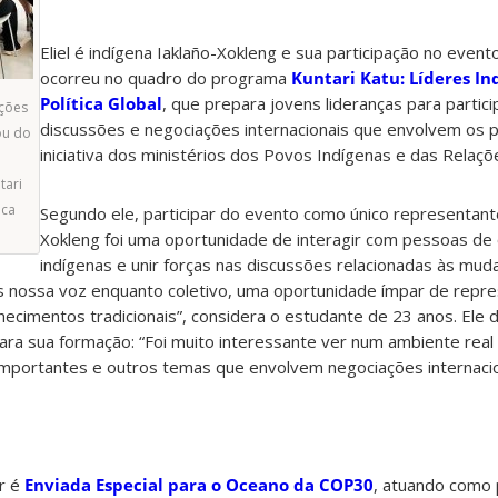
Eliel é indígena Iaklaño-Xokleng e sua participação no even
ocorreu no quadro do programa
Kuntari Katu: Líderes In
Política Global
, que prepara jovens lideranças para partici
ações
discussões e negociações internacionais que envolvem os p
ou do
iniciativa dos ministérios dos Povos Indígenas e das Relaçõ
tari
ica
Segundo ele, participar do evento como único representan
Xokleng foi uma oportunidade de interagir com pessoas de
indígenas e unir forças nas discussões relacionadas às muda
 nossa voz enquanto coletivo, uma oportunidade ímpar de repr
hecimentos tradicionais”, considera o estudante de 23 anos. Ele
para sua formação: “Foi muito interessante ver num ambiente rea
mportantes e outros temas que envolvem negociações internacion
r é
Enviada Especial para o Oceano da COP30
, atuando como 