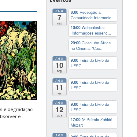
AGO
8:00
Recepção à
7
Comunidade Internacio...
sex
10:00
Webpalestra:
‘Informações essenc...
20:00
Cineclube África
no Cinema: ‘Coc...
AGO
9:00
Feira do Livro da
10
UFSC
seg
AGO
9:00
Feira do Livro da
11
UFSC
ter
AGO
9:00
Feira do Livro da
12
cos e degradação
UFSC
qua
absorver e
17:00
3º Prêmio Zahidé
Muzart
AGO
9:00
Feira do Livro da