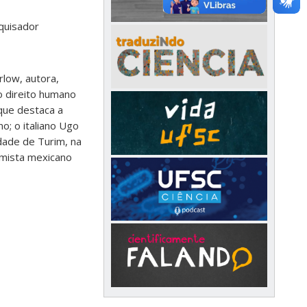
quisador
low, autora,
o direito humano
 que destaca a
o; o italiano Ugo
idade de Turim, na
nomista mexicano