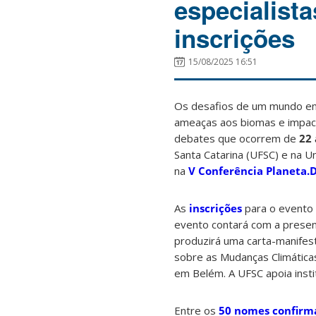
especialist
inscrições
15/08/2025 16:51
Os desafios de um mundo em
ameaças aos biomas e impac
debates que ocorrem de
22
Santa Catarina (UFSC) e na U
na
V Conferência Planeta.
As
inscrições
para o evento 
evento contará com a presen
produzirá uma carta-manifes
sobre as Mudanças Climátic
em Belém. A UFSC apoia inst
Entre os
50 nomes confirm