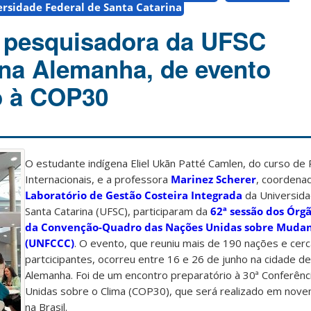
rsidade Federal de Santa Catarina
 pesquisadora da UFSC
 na Alemanha, de evento
o à COP30
O estudante indígena Eliel Ukãn Patté Camlen, do curso de
Internacionais, e a professora
Marinez Scherer
, coordena
Laboratório de Gestão Costeira Integrada
da Universida
Santa Catarina (UFSC), participaram da
62ª sessão dos Órgã
da Convenção-Quadro das Nações Unidas sobre Mudan
(UNFCCC)
. O evento, que reuniu mais de 190 nações e cerc
partcicipantes, ocorreu entre 16 e 26 de junho na cidade d
Alemanha. Foi de um encontro preparatório à 30ª Conferên
Unidas sobre o Clima (COP30), que será realizado em nov
na Brasil.