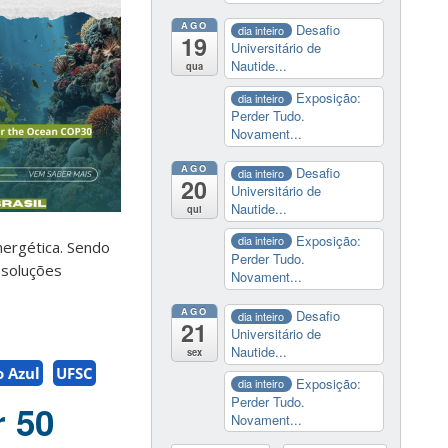
AGO
Desafio
dia inteiro
19
Universitário de
Nautide...
qua
Exposição:
dia inteiro
Perder Tudo.
Novament...
AGO
Desafio
dia inteiro
20
Universitário de
Nautide...
qui
Exposição:
dia inteiro
nergética. Sendo
Perder Tudo.
 soluções
Novament...
AGO
Desafio
dia inteiro
21
Universitário de
Nautide...
sex
 Azul
UFSC
Exposição:
dia inteiro
Perder Tudo.
r 50
Novament...