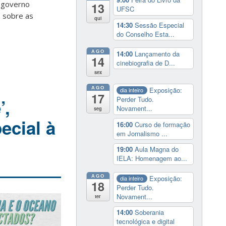
 governo
13
UFSC
s sobre as
qui
14:30
Sessão Especial
do Conselho Esta...
AGO
14:00
Lançamento da
14
cinebiografia de D...
sex
AGO
Exposição:
dia inteiro
17
Perder Tudo.
’,
Novament...
seg
ecial à
16:00
Curso de formação
em Jornalismo ...
19:00
Aula Magna do
IELA: Homenagem ao...
AGO
Exposição:
dia inteiro
18
Perder Tudo.
Novament...
ter
14:00
Soberania
tecnológica e digital