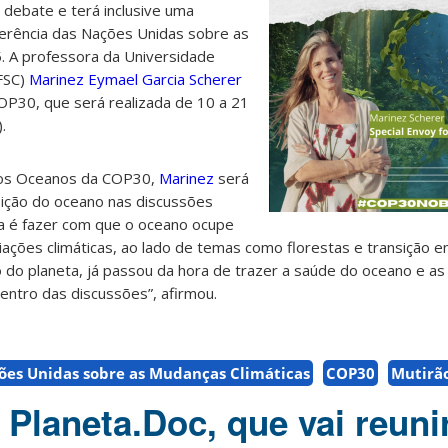
debate e terá inclusive uma
ferência das Nações Unidas sobre as
. A professora da Universidade
UFSC)
Marinez Eymael Garcia Scherer
OP30, que será realizada de 10 a 21
.
 os Oceanos da COP30,
Marinez
será
sição do oceano nas discussões
ora é fazer com que o oceano ocupe
ações climáticas, ao lado de temas como florestas e transição e
co do planeta, já passou da hora de trazer a saúde do oceano e as
entro das discussões”, afirmou.
ões Unidas sobre as Mudanças Climáticas
COP30
Mutirão
Planeta.Doc, que vai reuni