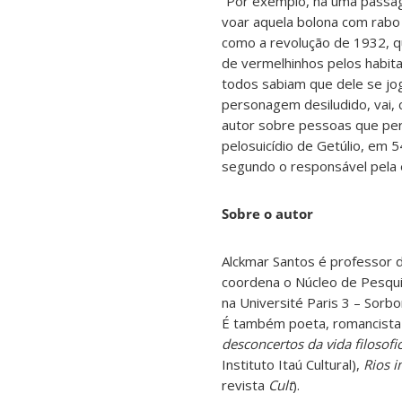
“Por exemplo, há uma passag
voar aquela bolona com rabo 
como a revolução de 1932, q
de vermelhinhos pelos habita
todos sabiam que dele se jo
personagem desiludido, vai, 
autor sobre pessoas que pe
pelosuicídio de Getúlio, em 
segundo o responsável pela e
Sobre o autor
Alckmar Santos é professor d
coordena o Núcleo de Pesquis
na Université Paris 3 – Sor
É também poeta, romancista 
desconcertos da vida filosof
Instituto Itaú Cultural),
Rios i
revista
Cult
).