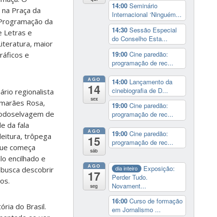
14:00
Seminário
, na Praça da
Internacional ‘Ninguém...
 Programação da
14:30
Sessão Especial
e Letras e
do Conselho Esta...
iteratura, maior
19:00
Cine paredão:
ráficos e
programação de rec...
AGO
14:00
Lançamento da
14
cinebiografia de D...
ário regionalista
sex
uimarães Rosa,
19:00
Cine paredão:
 modoselvagem de
programação de rec...
e da fala
AGO
19:00
Cine paredão:
leitura, trôpega
15
programação de rec...
que começa
sáb
o encilhado e
AGO
Exposição:
dia inteiro
 busca descobrir
17
Perder Tudo.
os.
Novament...
seg
16:00
Curso de formação
ria do Brasil.
em Jornalismo ...