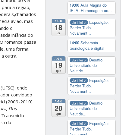
pantado ao ver
19:00
Aula Magna do
 para a região,
IELA: Homenagem ao...
federais,chamados
hecia avião, mas
AGO
Exposição:
dia inteiro
18
Perder Tudo.
ando o
Novament...
ter
asda infância do
 O romance passa
14:00
Soberania
tecnológica e digital
de, uma forma,
a outra.
AGO
Desafio
dia inteiro
19
Universitário de
Nautide...
qua
Exposição:
dia inteiro
Perder Tudo.
a (UFSC), onde
Novament...
isador convidado
rid (2009-2010).
AGO
Desafio
dia inteiro
20
ura
,
Dos
Universitário de
Nautide...
qui
 Transmídia –
ira da
Exposição:
dia inteiro
Perder Tudo.
Novament...