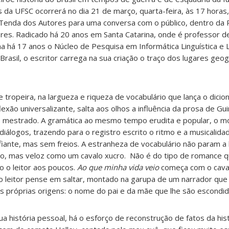
s da UFSC ocorrerá no dia 21 de março, quarta-feira, às 17 horas
a Tenda dos Autores para uma conversa com o público, dentro da
res. Radicado há 20 anos em Santa Catarina, onde é professor d
a há 17 anos o Núcleo de Pesquisa em Informática Linguística e L
 Brasil, o escritor carrega na sua criação o traço dos lugares geog
tropeira, na largueza e riqueza de vocabulário que lança o dicion
xão universalizante, salta aos olhos a influência da prosa de G
no mestrado. A gramática ao mesmo tempo erudita e popular, o
 diálogos, trazendo para o registro escrito o ritmo e a musicalidad
afiante, mas sem freios. A estranheza de vocabulário não param a 
, mas veloz como um cavalo xucro. Não é do tipo de romance 
o o leitor aos poucos.
Ao que minha vida veio
começa com o caval
 o leitor pense em saltar, montado na garupa de um narrador que
uas próprias origens: o nome do pai e da mãe que lhe são escondid
 história pessoal, há o esforço de reconstrução de fatos da histó