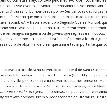
em do cometa Halley, contada pelo meu avô, que ficou muito es
no céu.” Esse evento individual se emaranha a casos importantes
uanto Silveiras foi bombardeada por aviões cariocas das forças 
ntes. “É historia que ouço ainda hoje de minha mãe. Ninguém con
gavam bombas”. A história adentra a Segunda Guerra Mundial, qu
como voluntário da FEB, lutar na Itália e se entremeia commemóri
rderam amigos na guerra ou de jovens que regressaram loucos.
54, e segue sempre cruzando a história miúda com a história gran
ssa obra de alquimia, de dizer que uma é tão importante quanto 
e Literatura Brasileira na Universidade Federal de Santa Catarin
as em Informática, Literatura e Linguística (NUPILL). Foi pesqu
bonne Nouvelle (2000-2001) e na UniversidadComplutense de Mad
e ensaísta. Autor dos livros
Leituras de nós: ciberespaço e literat
icamente considerada
(ensaio e poemas, respectivamente Prêmio
mprestáveis
(poemas, Prêmio Redescoberta da Literatura Brasile