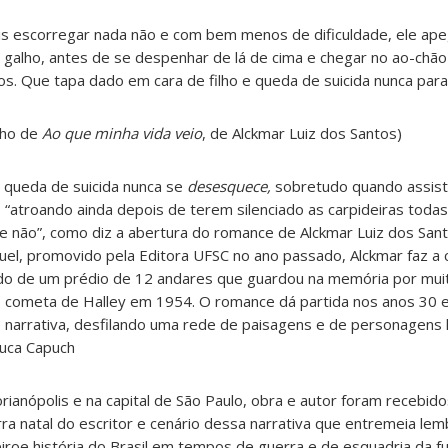
ais escorregar nada não e com bem menos de dificuldade, ele ap
o galho, antes de se despenhar de lá de cima e chegar no ao-chã
s. Que tapa dado em cara de filho e queda de suicida nunca para
cho de
Ao que minha vida veio
, de Alckmar Luiz dos Santos)
e queda de suicida nunca se
desesquece,
sobretudo quando assist
 “atroando ainda depois de terem silenciado as carpideiras toda
 e não”, como diz a abertura do romance de Alckmar Luiz dos San
el, promovido pela Editora UFSC no ano passado, Alckmar faz a
do de um prédio de 12 andares que guardou na memória por muit
do cometa de Halley em 1954. O romance dá partida nos anos 30
 narrativa, desfilando uma rede de paisagens e de personagens h
 Juca Capuch
ianópolis e na capital de São Paulo, obra e autor foram recebid
terra natal do escritor e cenário dessa narrativa que entremeia le
iroe história do Brasil em tempos de guerra e de esquadria da f