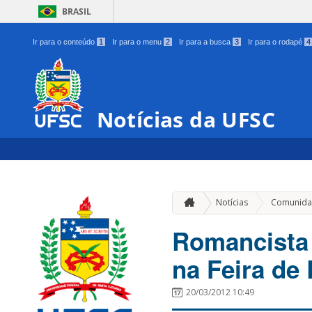
BRASIL
Ir para o conteúdo
1
Ir para o menu
2
Ir para a busca
3
Ir para o rodapé
4
Notícias da UFSC
Notícias
Comunida
Romancista 
na Feira de
20/03/2012 10:49