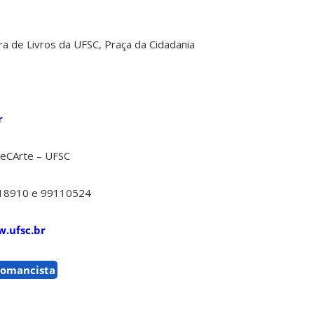
ra de Livros da UFSC, Praça da Cidadania
r
 SeCArte – UFSC
218910 e 99110524
.ufsc.br
omancista