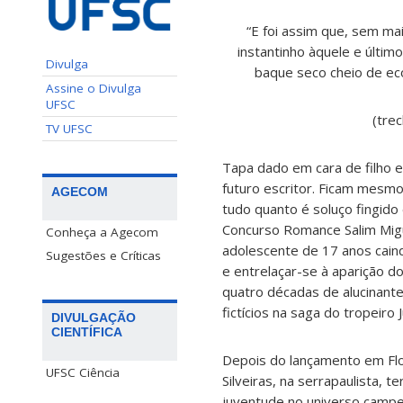
“E foi assim que, sem m
instantinho àquele e últim
Divulga
baque seco cheio de eco
Assine o Divulga
UFSC
(tre
TV UFSC
Tapa dado em cara de filho 
futuro escritor. Ficam mesmo
AGECOM
tudo quanto é soluço fingido
Concurso Romance Salim Migu
Conheça a Agecom
adolescente de 17 anos cain
Sugestões e Críticas
e entrelaçar-se à aparição 
quatro décadas de alucinante
fictícios na saga do tropeiro
DIVULGAÇÃO
CIENTÍFICA
Depois do lançamento em Flor
UFSC Ciência
Silveiras, na serrapaulista, 
juventude no universo campe