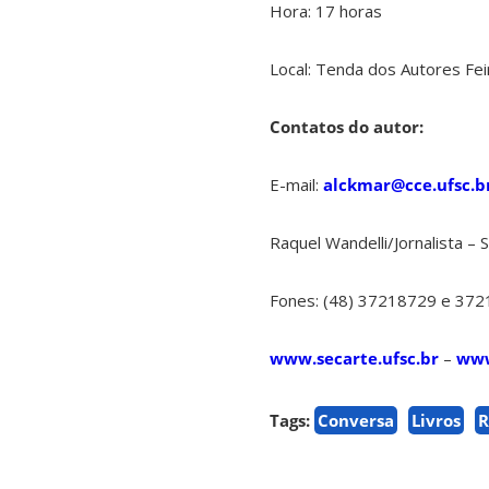
Hora: 17 horas
Local: Tenda dos Autores Fei
Contatos do autor:
E-mail:
alckmar@cce.ufsc.b
Raquel Wandelli/Jornalista –
Fones: (48) 37218729 e 37
www.secarte.ufsc.br
–
www
Tags:
Conversa
Livros
R