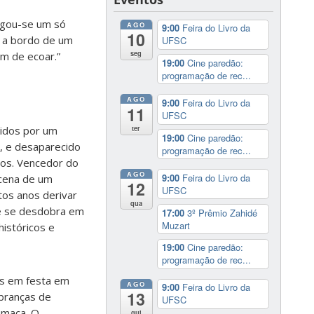
egou-se um só
AGO
9:00
Feira do Livro da
10
o a bordo de um
UFSC
seg
m de ecoar.”
19:00
Cine paredão:
programação de rec...
AGO
9:00
Feira do Livro da
11
UFSC
ter
idos por um
19:00
Cine paredão:
s, e desaparecido
programação de rec...
tos. Vencedor do
AGO
9:00
Feira do Livro da
 cena de um
12
UFSC
os anos derivar
qua
 e se desdobra em
17:00
3º Prêmio Zahidé
Muzart
istóricos e
19:00
Cine paredão:
programação de rec...
os em festa em
AGO
9:00
Feira do Livro da
13
mbranças de
UFSC
umaça. O
qui