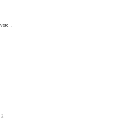
 veio…
12.