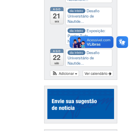
AGO
Desafio
dia inteiro
21
Universitário de
Nautide...
sex
Exposição:
dia inteiro
Perder Tudo.
Novament...
AGO
Desafio
dia inteiro
22
Universitário de
Nautide...
sáb
Adicionar
Ver calendário