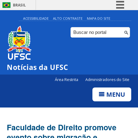
BRASIL
Simplifique!
ACESSIBILIDADE
ALTO CONTRASTE
MAPA DO SITE
Comunica BR
Participe
Acesso à informação
Legislação
Notícias da UFSC
Canais
Área Restrita
Administradores do Site
MENU
Faculdade de Direito promove
evento sobre migração e