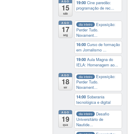
AGO
19:00
Cine paredão:
15
programação de rec...
sáb
AGO
Exposição:
dia inteiro
17
Perder Tudo.
Novament...
seg
16:00
Curso de formação
em Jornalismo ...
19:00
Aula Magna do
IELA: Homenagem ao...
AGO
Exposição:
dia inteiro
18
Perder Tudo.
Novament...
ter
14:00
Soberania
tecnológica e digital
AGO
Desafio
dia inteiro
19
Universitário de
Nautide...
qua