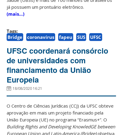
já possuem um prontuário eletrônico.
(mais…)
Tags:
Bridge
coronavírus
fapeu
SUS
UFSC
UFSC coordenará consórcio
de universidades com
financiamento da União
Europeia
18/08/2020 16:21
O Centro de Ciências Jurídicas (CCJ) da UFSC obteve
aprovação em mais um projeto financiado pela
União Europeia (UE) no programa “Erasmus+”. O
Building RIghts and Developing KnowledGE between
European Union and Latin-America (Bridge)
objetiva