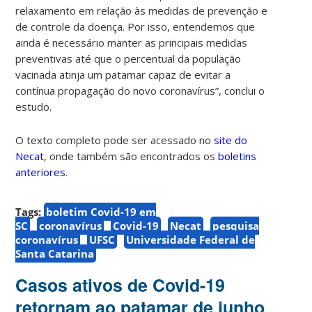
relaxamento em relação às medidas de prevenção e
de controle da doença. Por isso, entendemos que
ainda é necessário manter as principais medidas
preventivas até que o percentual da população
vacinada atinja um patamar capaz de evitar a
contínua propagação do novo coronavírus”, conclui o
estudo.
O texto completo pode ser acessado no
site do
Necat
, onde também são encontrados os
boletins
anteriores
.
Tags:
boletim Covid-19 em
SC
coronavírus
Covid-19
Necat
pesquisa
coronavírus
UFSC
Universidade Federal de
Santa Catarina
Casos ativos de Covid-19
retornam ao patamar de junho