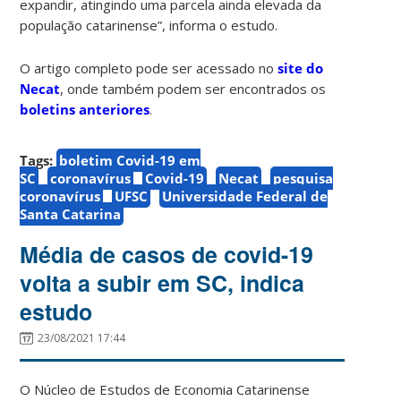
expandir, atingindo uma parcela ainda elevada da
população catarinense”, informa o estudo.
O artigo completo pode ser acessado no
site do
Necat
, onde também podem ser encontrados os
boletins anteriores
.
Tags:
boletim Covid-19 em
SC
coronavírus
Covid-19
Necat
pesquisa
coronavírus
UFSC
Universidade Federal de
Santa Catarina
Média de casos de covid-19
volta a subir em SC, indica
estudo
23/08/2021 17:44
O Núcleo de Estudos de Economia Catarinense