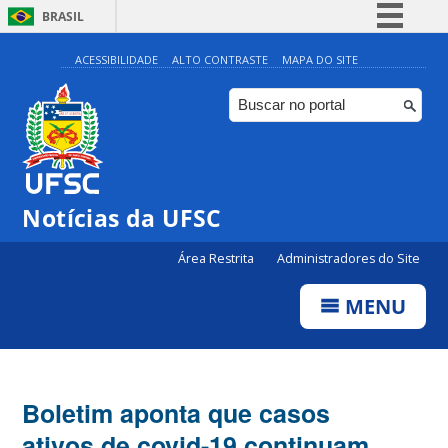
BRASIL
Simplifique!
ACESSIBILIDADE
ALTO CONTRASTE
MAPA DO SITE
Comunica BR
Participe
Acesso à informação
Legislação
Notícias da UFSC
Canais
Área Restrita
Administradores do Site
MENU
Boletim aponta que casos
ativos de covid-19 continuam