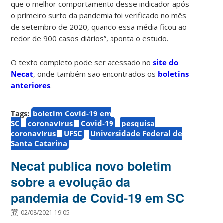
que o melhor comportamento desse indicador após
o primeiro surto da pandemia foi verificado no mês
de setembro de 2020, quando essa média ficou ao
redor de 900 casos diários”, aponta o estudo.
O texto completo pode ser acessado no
site do
Necat
, onde também são encontrados os
boletins
anteriores
.
Tags:
boletim Covid-19 em
SC
coronavírus
Covid-19
pesquisa
coronavírus
UFSC
Universidade Federal de
Santa Catarina
Necat publica novo boletim
sobre a evolução da
pandemia de Covid-19 em SC
02/08/2021 19:05