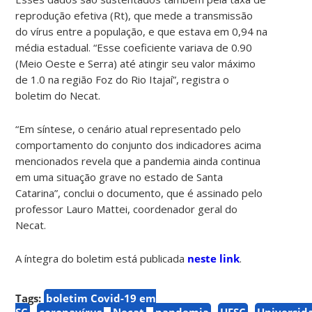
reprodução efetiva (Rt), que mede a transmissão
do vírus entre a população, e que estava em 0,94 na
média estadual. “Esse coeficiente variava de 0.90
(Meio Oeste e Serra) até atingir seu valor máximo
de 1.0 na região Foz do Rio Itajaí”, registra o
boletim do Necat.
“Em síntese, o cenário atual representado pelo
comportamento do conjunto dos indicadores acima
mencionados revela que a pandemia ainda continua
em uma situação grave no estado de Santa
Catarina”, conclui o documento, que é assinado pelo
professor Lauro Mattei, coordenador geral do
Necat.
A íntegra do boletim está publicada
neste link
.
Tags:
boletim Covid-19 em
SC
coronavírus
Necat
pandemia
UFSC
Universid