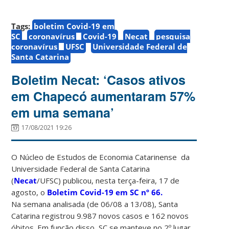
Tags:
boletim Covid-19 em
SC
coronavírus
Covid-19
Necat
pesquisa
coronavírus
UFSC
Universidade Federal de
Santa Catarina
Boletim Necat: ‘Casos ativos
em Chapecó aumentaram 57%
em uma semana’
17/08/2021 19:26
O Núcleo de Estudos de Economia Catarinense da
Universidade Federal de Santa Catarina
(
Necat
/UFSC) publicou, nesta terça-feira, 17 de
agosto, o
Boletim Covid-19 em SC nº 66.
Na
semana analisada (de 06/08 a 13/08), Santa
Catarina registrou 9.987 novos casos e 162 novos
óbitos. Em função disso, SC se manteve no 2º lugar