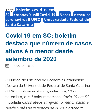
Tags:
boletim Covid-19 em
SC
coronavírus
Covid-19
Necat
pesquisa
coronavírus
UFSC
Universidade Federal de
Santa Catarina
Covid-19 em SC: boletim
destaca que número de casos
ativos é o menor desde
setembro de 2020
13/09/2021 18:00
O Núcleo de Estudos de Economia Catarinense
(Necat) da Universidade Federal de Santa Catarina
(UFSC) publicou nesta segunda-feira, 13 de
setembro, o 70º boletim semanal
Covid-19 em SC
.
Intitulada
Casos ativos atingiram o menor patamar
desde o mês de setembro de 2020
, a edição foi