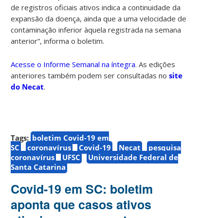
de registros oficiais ativos indica a continuidade da
expansão da doença, ainda que a uma velocidade de
contaminação inferior àquela registrada na semana
anterior”, informa o boletim.
Acesse o Informe Semanal na íntegra
. As edições
anteriores também podem ser consultadas no
site
do Necat
.
Tags:
boletim Covid-19 em
SC
coronavírus
Covid-19
Necat
pesquisa
coronavírus
UFSC
Universidade Federal de
Santa Catarina
Covid-19 em SC: boletim
aponta que casos ativos