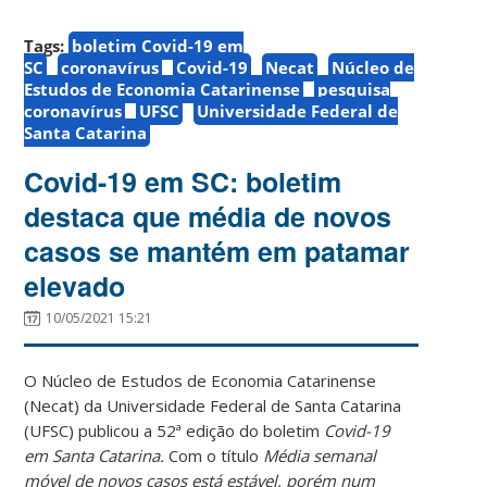
Tags:
boletim Covid-19 em
SC
coronavírus
Covid-19
Necat
Núcleo de
Estudos de Economia Catarinense
pesquisa
coronavírus
UFSC
Universidade Federal de
Santa Catarina
Covid-19 em SC: boletim
destaca que média de novos
casos se mantém em patamar
elevado
10/05/2021 15:21
O Núcleo de Estudos de Economia Catarinense
(Necat) da Universidade Federal de Santa Catarina
(UFSC) publicou a 52ª edição do boletim
Covid-19
em Santa Catarina.
Com o título
Média semanal
móvel de novos casos está estável, porém num