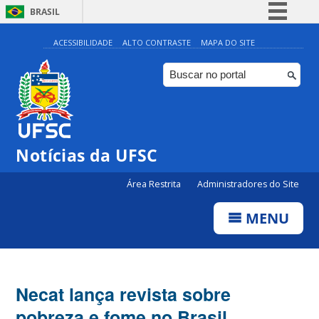
BRASIL
Simplifique!
ACESSIBILIDADE
ALTO CONTRASTE
MAPA DO SITE
Comunica BR
Participe
Acesso à informação
Legislação
Notícias da UFSC
Canais
Área Restrita
Administradores do Site
MENU
Necat lança revista sobre
pobreza e fome no Brasil