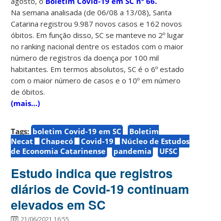
agosto, o
Boletim Covid-19 em SC nº 66.
Na
semana analisada (de 06/08 a 13/08), Santa
Catarina registrou 9.987 novos casos e 162 novos
óbitos. Em função disso, SC se manteve no 2º lugar
no ranking nacional dentre os estados com o maior
número de registros da doença por 100 mil
habitantes. Em termos absolutos, SC é o 6º estado
com o maior número de casos e o 10º em número
de óbitos.
(mais…)
Tags:
boletim Covid-19 em SC
Boletim
Necat
Chapecó
Covid-19
Núcleo de Estudos
de Economia Catarinense
pandemia
UFSC
Estudo indica que registros
diários de Covid-19 continuam
elevados em SC
21/06/2021 16:55