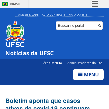
BRASIL
Simplifique!
ACESSIBILIDADE
ALTO CONTRASTE
MAPA DO SITE
Comunica BR
Participe
Acesso à informação
Legislação
Notícias da UFSC
Canais
Área Restrita
Administradores do Site
MENU
Boletim aponta que casos
ativos de covid-19 continuam