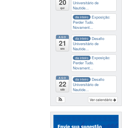
20
Universitário de
Nautide...
qui
Exposição:
dia inteiro
Perder Tudo.
Novament...
AGO
Desafio
dia inteiro
21
Universitário de
Nautide...
sex
Exposição:
dia inteiro
Perder Tudo.
Novament...
AGO
Desafio
dia inteiro
22
Universitário de
Nautide...
sáb
Ver calendário