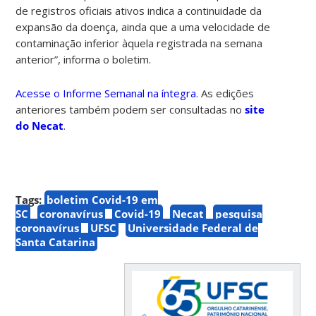
de registros oficiais ativos indica a continuidade da
expansão da doença, ainda que a uma velocidade de
contaminação inferior àquela registrada na semana
anterior”, informa o boletim.
Acesse o Informe Semanal na íntegra
. As edições
anteriores também podem ser consultadas no
site
do Necat
.
Tags:
boletim Covid-19 em
SC
coronavírus
Covid-19
Necat
pesquisa
coronavírus
UFSC
Universidade Federal de
Santa Catarina