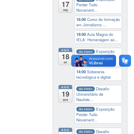
17
Perder Tudo.
Novament...
seg
16:00
Curso de formação
em Jornalismo ...
19:00
Aula Magna do
IELA: Homenagem ao...
AGO
Exposição:
dia inteiro
18
Perder Tudo.
Novament...
ter
14:00
Soberania
tecnológica e digital
AGO
Desafio
dia inteiro
19
Universitário de
Nautide...
qua
Exposição:
dia inteiro
Perder Tudo.
Novament...
AGO
Desafio
dia inteiro