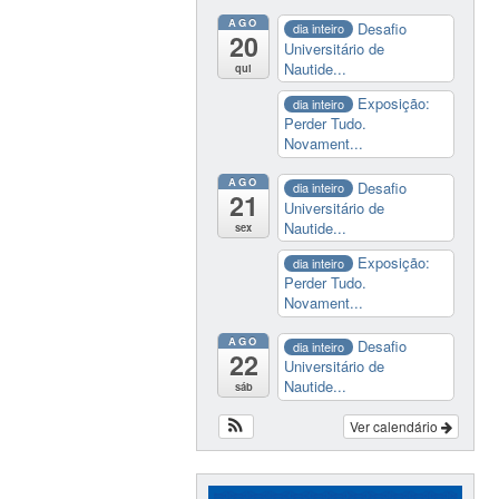
AGO
Desafio
dia inteiro
20
Universitário de
Nautide...
qui
Exposição:
dia inteiro
Perder Tudo.
Novament...
AGO
Desafio
dia inteiro
21
Universitário de
Nautide...
sex
Exposição:
dia inteiro
Perder Tudo.
Novament...
AGO
Desafio
dia inteiro
22
Universitário de
Nautide...
sáb
Ver calendário