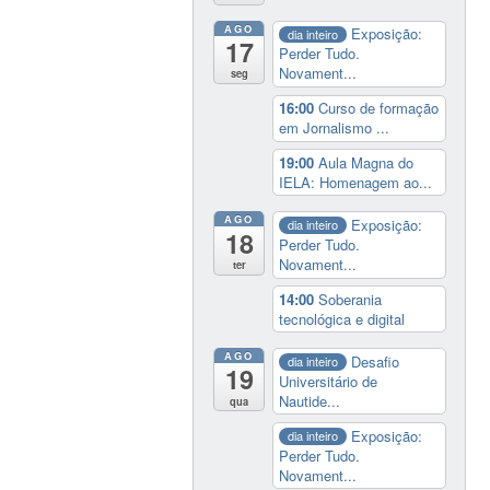
AGO
Exposição:
dia inteiro
17
Perder Tudo.
Novament...
seg
16:00
Curso de formação
em Jornalismo ...
19:00
Aula Magna do
IELA: Homenagem ao...
AGO
Exposição:
dia inteiro
18
Perder Tudo.
Novament...
ter
14:00
Soberania
tecnológica e digital
AGO
Desafio
dia inteiro
19
Universitário de
Nautide...
qua
Exposição:
dia inteiro
Perder Tudo.
Novament...