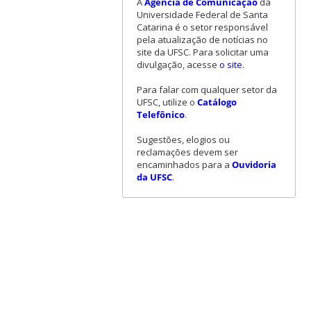
A
Agência de Comunicação
da
Universidade Federal de Santa
Catarina é o setor responsável
pela atualização de notícias no
site da UFSC. Para solicitar uma
divulgação, acesse
o site
.
Para falar com qualquer setor da
UFSC, utilize o
Catálogo
Telefônico
.
Sugestões, elogios ou
reclamações devem ser
encaminhados para a
Ouvidoria
da UFSC
.