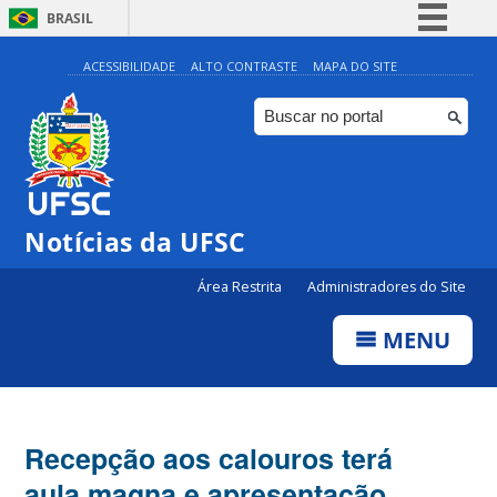
BRASIL
Simplifique!
ACESSIBILIDADE
ALTO CONTRASTE
MAPA DO SITE
Comunica BR
Participe
Acesso à informação
Legislação
Notícias da UFSC
Canais
Área Restrita
Administradores do Site
MENU
Recepção aos calouros terá
aula magna e apresentação